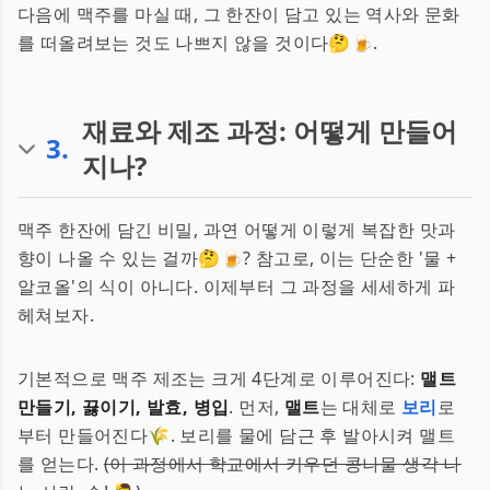
다음에 맥주를 마실 때, 그 한잔이 담고 있는 역사와 문화
를 떠올려보는 것도 나쁘지 않을 것이다🤔🍺.
재료와 제조 과정: 어떻게 만들어
3
.
지나?
맥주 한잔에 담긴 비밀, 과연 어떻게 이렇게 복잡한 맛과
향이 나올 수 있는 걸까🤔🍺? 참고로, 이는 단순한 '물 +
알코올'의 식이 아니다. 이제부터 그 과정을 세세하게 파
헤쳐보자.
기본적으로 맥주 제조는 크게 4단계로 이루어진다:
맬트
만들기, 끓이기, 발효, 병입
. 먼저,
맬트
는 대체로
보리
로
부터 만들어진다🌾. 보리를 물에 담근 후 발아시켜 맬트
를 얻는다.
(이 과정에서 학교에서 키우던 콩나물 생각 나