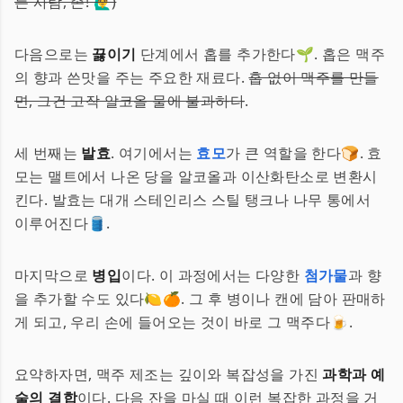
는 사람, 손! 🙋‍♂️)
다음으로는
끓이기
단계에서 홉를 추가한다🌱. 홉은 맥주
의 향과 쓴맛을 주는 주요한 재료다.
홉 없이 맥주를 만들
면, 그건 고작 알코올 물에 불과하다
.
세 번째는
발효
. 여기에서는
효모
가 큰 역할을 한다🍞. 효
모는 맬트에서 나온 당을 알코올과 이산화탄소로 변환시
킨다. 발효는 대개 스테인리스 스틸 탱크나 나무 통에서
이루어진다🛢️.
마지막으로
병입
이다. 이 과정에서는 다양한
첨가물
과 향
을 추가할 수도 있다🍋🍊. 그 후 병이나 캔에 담아 판매하
게 되고, 우리 손에 들어오는 것이 바로 그 맥주다🍺.
요약하자면, 맥주 제조는 깊이와 복잡성을 가진
과학과 예
술의 결합
이다. 다음 잔을 마실 때 이런 복잡한 과정을 거