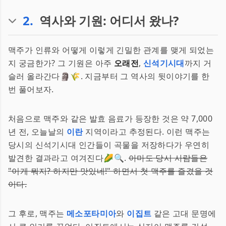
2
.
역사와 기원: 어디서 왔나?
맥주가 인류와 어떻게 이렇게 긴밀한 관계를 맺게 되었는
지 궁금한가? 그 기원은 아주
오래전
,
신석기시대
까지 거
슬러 올라간다🗿🌾. 지금부터 그 역사의 뒷이야기를 한
번 풀어보자.
처음으로 맥주와 같은 발효 음료가 등장한 것은 약 7,000
년 전, 오늘날의
이란
지역이라고 추정된다. 이런 맥주는
당시의 신석기시대 인간들이 곡물을 저장하다가 우연히
발견한 결과라고 여겨진다🌽🔍.
아마도 당시 사람들은
"이게 뭐지? 하지만 맛있네!" 하면서 첫 맥주를 즐겼을 것
이다.
그 후로, 맥주는
메소포타미아
와
이집트
같은 고대 문명에