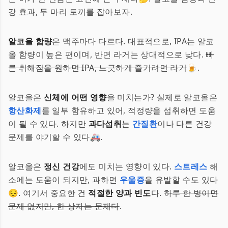
강 효과, 두 마리 토끼를 잡아보자.
알코올 함량
은 맥주마다 다르다. 대표적으로, IPA는 알코
올 함량이 높은 편이며, 반면 라거는 상대적으로 낮다.
빠
른 취해짐을 원하면 IPA, 느긋하게 즐기려면 라거
🍺.
알코올은
신체에 어떤 영향
을 미치는가? 실제로 알코올은
항산화제
를 일부 함유하고 있어, 적정량을 섭취하면 도움
이 될 수 있다. 하지만
과다섭취
는
간질환
이나 다른 건강
문제를 야기할 수 있다🚑.
알코올은
정신 건강
에도 미치는 영향이 있다.
스트레스
해
소에는 도움이 되지만, 과하면
우울증
을 유발할 수도 있다
😔. 여기서 중요한 건
적절한 양과 빈도
다.
하루 한 병이면
문제 없지만, 한 상자는 문제다
.