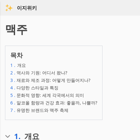
이지위키
맥주
목차
1
.
개요
2
.
역사와 기원: 어디서 왔나?
3
.
재료와 제조 과정: 어떻게 만들어지나?
4
.
다양한 스타일과 특징
5
.
문화적 영향: 세계 각국에서의 의미
6
.
알코올 함량과 건강 효과: 좋을까, 나쁠까?
7
.
유명한 브랜드와 맥주 축제
1
.
개요