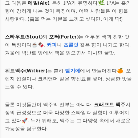
그 다음은
에일(Ale)
, 특히 IPA가 유명하다🌿. IPA는 홉의
향이 강하게 나는 것이 특징이며, 어떤 사람들은 이 향을
사랑한다.
(홉을 먹는 기분을 느끼고 싶다면, 이게 딱!)
스타우트(Stout)
와
포터(Porter)
는 어두운 색과 진한 맛
이 특징이다☕🍫.
커피
나
초콜릿
같은 향이 나기도 한다.
겨울에 벽난로 앞에서 책을 읽으면서 마시면 꿀맛
.
위트맥주(Witbier)
는 흔히
벨기에
에서 만들어진다🍊. 오
렌지 껍질이나 코리앤더 같은 향신료를 넣어, 상큼한 맛을
느낄 수 있다.
물론 이것들만이 맥주의 전부는 아니다.
크래프트 맥주
시
장의 급성장으로 더욱 다양한 스타일과 실험이 이루어지
고 있다🚀. 누가 뭐래도, 맥주는 그 다양성 속에서 새로운
가능성을 탐구한다.