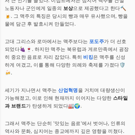
서 큰 인기를 끌었다. 이집트에서는 심지어 맥주를 건설
노동자나 군인에게 일종의
보상
으로 제공했다고 한다🔨
🍺. 그 맥주의 특징은 당시의 빵과 매우 유사했으며, 빵을
물에 담근 후 발효시켜 만들었다.
고대 그리스와 로마에서는 맥주보다는
포도주
가 더 선호
되었다🍇🍷. 하지만 맥주는 북유럽과 게르만족에서 굉장
히 중요한 음료로 자리 잡았다. 특히
비킹
은 맥주를 신성
하게 여겼고, 이를 통해 다양한 의례와 축제를 가졌다🛡️
🍻.
세기가 지나면서 맥주는
산업혁명
을 거치며 대량생산이
가능해졌고, 이로 인해 현재까지 이어지는 다양한
스타일
과 브랜드
가 탄생하게 되었다🏭🌍.
그래서 맥주는 단순히 '맛있는 음료'에서 벗어나, 인류의
역사와 문화, 심지어는 종교에까지 깊은 영향을 끼쳤다.