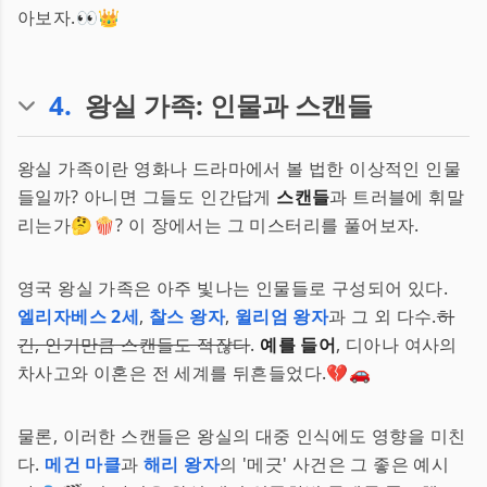
아보자.👀👑
4
.
왕실 가족: 인물과 스캔들
왕실 가족이란 영화나 드라마에서 볼 법한 이상적인 인물
들일까? 아니면 그들도 인간답게
스캔들
과 트러블에 휘말
리는가🤔🍿? 이 장에서는 그 미스터리를 풀어보자.
영국 왕실 가족은 아주 빛나는 인물들로 구성되어 있다.
엘리자베스 2세
,
찰스 왕자
,
윌리엄 왕자
과 그 외 다수.
하
긴, 인기만큼 스캔들도 적잖다
.
예를 들어
, 디아나 여사의
차사고와 이혼은 전 세계를 뒤흔들었다.💔🚗
물론, 이러한 스캔들은 왕실의 대중 인식에도 영향을 미친
다.
메건 마클
과
해리 왕자
의 '메긋' 사건은 그 좋은 예시