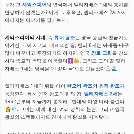
누가 그
셰익스피어
의 연극에서 엘리자베스 1세의 통치를
연상하지 않겠는가? 이제 그 후속편, 엘리자베스 2세까지
이어지는 이야기를 알아보자.
셰익스피어의 시대
, 즉
튜더 왕조
는 영국 왕실의 황금기로
여겨진다. 이 시기의 대표적인 왕, 헨리 8세는
아내를 너무
많이 바꾼다고 주장되기도 하지만
, 영국
장로 교회
를 창설
하여 종교적 독립을 이룩했다✝️👑. 그리고 그의 딸 엘리
자베스 1세는 영국을 '해양 대국'으로 만들었다⚓🌊.
엘리자베스 1세의 뒤를 이어
한오버 왕조
와
윈저 왕조
가
등장한다. 특히 윈저 왕조의 현재 왕,
엘리자베스 2세
는
1952년부터 지금까지 통치해, '현대의 여왕'이라 불린다
👸💎. 그녀는 세계 대전, 여러 정치적 논란, 그리고 영국
왕실의 스캔들까지도 견뎌내며 왕실을 지켜왔다.