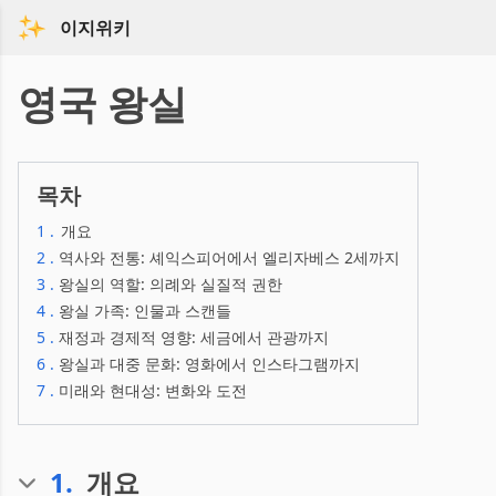
이지위키
영국 왕실
목차
1
.
개요
2
.
역사와 전통: 셰익스피어에서 엘리자베스 2세까지
3
.
왕실의 역할: 의례와 실질적 권한
4
.
왕실 가족: 인물과 스캔들
5
.
재정과 경제적 영향: 세금에서 관광까지
6
.
왕실과 대중 문화: 영화에서 인스타그램까지
7
.
미래와 현대성: 변화와 도전
1
.
개요