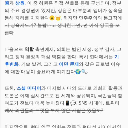
원
과
상원
. 이 중 하원은 직접 선출을 통해 구성되며, 정부
의 주요 결정권이 있지만, 상원은 대부분의 멤버가 상속을
통해 자리를 차지한다😮👑.
하지만 민주주의의 본고장에
서 상속제도가? 놀랍다고 생각한다면, 넌 아직 영국을 모
른다
.
다음으로
역할
측면에서, 의회는 법안 제정, 정부 감사, 그
리고 정책 결정의 핵심 역할을 한다. 특히 현대에서는
기
후변화
, 기술 발전, 그리고
이민 문제
와 같은 글로벌 이슈
에 대한 대응이 중요하게 여겨진다🌍🔍.
또한,
소셜 미디어
와 디지털 시대의 도래로 의회의 활동과
토론은 이제 실시간으로 전 세계와 공유되며, 국민들의 참
여도가 전보다 더욱 높아졌다📱💬.
SNS 시대에, 트위터
에서 의원들의 트윗을 보지 않은 사람은 있을까?
마지막으로, 현대 영국 의회는 전통과 현대성 사이에서의