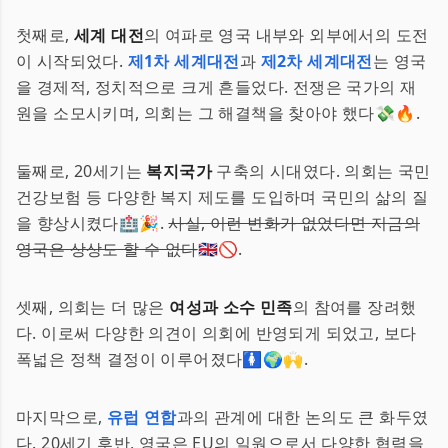
첫째로,
세계 대전
의 여파로 영국 내부와 외부에서의 도전
이 시작되었다.
제1차 세계대전
과
제2차 세계대전
는 영국
을 경제적, 정치적으로 크게 흔들었다. 전쟁은 국가의 재
원을 소모시키며, 의회는 그 해결책을 찾아야 했다💸🔥.
둘째로, 20세기는
복지국가
구축의 시대였다. 의회는 국민
건강보험 등 다양한 복지 제도를 도입하며 국민의 삶의 질
을 향상시켰다🏥🎉.
사실, 이런 변화가 없었다면 지금의
영국은 상상도 할 수 없다
🇬🇧🚫.
셋째, 의회는 더 많은
여성과 소수 민족
의 참여를 장려했
다. 이로써 다양한 의견이 의회에 반영되게 되었고, 보다
폭넓은 정책 결정이 이루어졌다🚺🌍🙌.
마지막으로,
유럽 연합
과의 관계에 대한 논의도 큰 화두였
다. 20세기 후반, 영국은 EU의 일원으로서 다양한 협력을