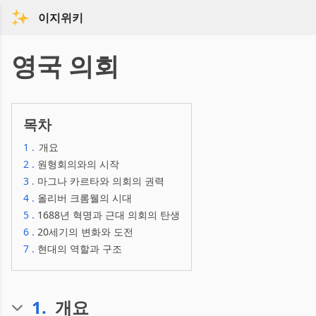
이지위키
영국 의회
목차
1
.
개요
2
.
원형회의와의 시작
3
.
마그나 카르타와 의회의 권력
4
.
올리버 크롬웰의 시대
5
.
1688년 혁명과 근대 의회의 탄생
6
.
20세기의 변화와 도전
7
.
현대의 역할과 구조
1
.
개요