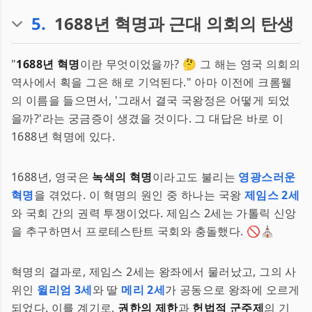
5
.
1688년 혁명과 근대 의회의 탄생
"
1688년 혁명
이란 무엇이었을까? 🤔 그 해는 영국 의회의
역사에서 획을 그은 해로 기억된다." 아마 이전에 크롬웰
의 이름을 들으면서, '그래서 결국 국왕정은 어떻게 되었
을까?'라는 궁금증이 생겼을 것이다. 그 대답은 바로 이
1688년 혁명에 있다.
1688년, 영국은
녹색의 혁명
이라고도 불리는
영광스러운
혁명
을 겪었다. 이 혁명의 원인 중 하나는 국왕
제임스 2세
와 국회 간의 권력 투쟁이었다. 제임스 2세는 가톨릭 신앙
을 추구하면서 프로테스탄트 국회와 충돌했다. 🚫⛪
혁명의 결과로, 제임스 2세는 왕좌에서 물러났고, 그의 사
위인
윌리엄 3세
와 딸
메리 2세
가 공동으로 왕좌에 오르게
되었다. 이를 계기로,
권한의 제한
과
헌법적 군주제
의 기