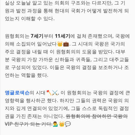
실상 오늘날 알고 있는 의회의 구조와는 다르지만, 그 기
원과 발전 과정을 통해 현대의 국회가 어떻게 발전하게 되
었는지 이해할 수 있다.
원형회의는
7세기
부터
11세기
에 걸쳐 존재했으며, 국왕에
의해 소집되어 일어났다👑💼. 그 시대의 국왕은 국가의
주요 결정을 내릴 때 이 원형회의의 도움을 받았다. 대부
분 국왕의 가장 가까운 신하들과 귀족들, 그리고 대주교들
로 구성되어 있었다. 이들은 국왕의 결정을 보조하거나 조
언하는 역할을 했다.
앵글로색슨
의 시대🪓⚔️, 이 원형회의는 국왕의 결정에 큰
영향력을 행사하곤 했다. 하지만 그들의 권력은 국왕의 의
지와 깊게 연결되어 있었기에, 그들 스스로 독립적인 결정
권을 가진 존재는 아니었다.
원형회의에 참여하면 국왕의
VIP 친구가 되는 거다.
💁‍♂️👑💬