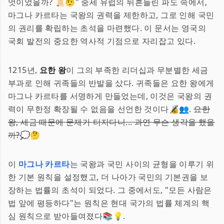
엇이었을까? 📜🤨" 중세 유럽의 뒤흔들린 파도 속에서,
마그나 카르타는 국왕의 권력을 제한하고, 그로 인해 국민
의 권리를 확립하는 초석을 마련했다. 이 문서는 영국의
국회 발전의 중요한 역사적 기점으로 자리잡고 있다.
1215년,
요한 왕
이 그의 부족한 리더십과 무분별한 세금
부과로 인해 귀족들의 반발을 샀다. 귀족들은 요한 왕에게
마그나 카르타를 서명하게 만들었는데, 이것은 국왕의 권
력이 무한정 확장될 수 없음을 선언한 것이다🔏👥.
요한
왕, 세금 때문에 문제가 터지다니... 과연 무슨 생각을 했을
까?
💭🤔
이
마그나 카르타
는 국왕과 국민 사이의 균형을 이루기 위
한 기본 원칙을 설정했고, 더 나아가 국민의 기본권을 보
장하는 법률의 초석이 되었다. 그 중에서도, "모든 사람은
법 앞에 평등하다"는 원칙은 현대 국가의 법률 체계의 핵
심 원칙으로 받아들여졌다📚💡.