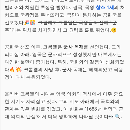
벌리어와 치열한 투쟁을 벌였다. 결국, 국왕
찰스 1세
의 처
형으로 국왕정을 무너뜨리고, 국민이 통치하는 공화국을
선포했다🎉🎊.
그럼에도 크롬웰은 국왕을 대신해 "군
주"라는 위치를 차지하면서 그 권력을 홀로 쥐었다.
🤫
공화국 선포 이후, 크롬웰은
군사 독재
를 선언했다. 그의
리더십 아래, 영국은 군사적으로 성장했지만 내부에서는
다양한 불만이 증가했다. 특히, 국회와의 갈등이 심화되었
다🔥💥. 크롬웰의 사망 후, 군사 독재는 해체되었고 국왕
정이 다시 복원되었다.
올리버 크롬웰의 시대는 영국 의회의 역사에서 아주 중요
한 시기로 자리잡고 있다. 그의 지도 아래에서 국회와의
관계는 깊은 변화를 겪었고, 이 변화는 '1688년 혁명과 근
대 의회의 탄생'에서 더욱 명확하게 나타날 것이다👀🔍.