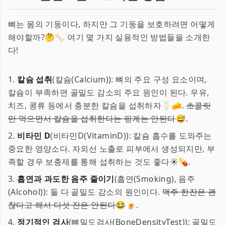
뼈는 몸의 기둥이다, 하지만 그 기둥을 보호하려면 어떻게
해야할까?🤔🦴 여기 몇 가지 실용적인 방법들을 소개한
다!
1.
칼슘 섭취
(칼슘(Calcium)): 뼈의 주요 구성 요소이며,
칼슘이 부족하면 골밀도 감소의 주요 원인이 된다. 우유,
치즈, 콩류 등에서 충분한 칼슘을 섭취하자🥛🧀.
초콜릿
만 먹으면서 칼슘을 섭취한다는 핑계는 안된다
😅.
2.
비타민 D
(비타민D(VitaminD)): 칼슘 흡수를 도와주는
중요한 영양소다. 자외선 노출로 피부에서 생성되지만, 부
족할 경우 보충제를 통해 섭취하는 것도 좋다☀️💊.
3.
흡연과 과도한 음주 줄이기
(흡연(Smoking), 음주
(Alcohol)): 둘 다 골밀도 감소의 원인이다.
맥주 한잔은 괜
찮다고 해서 다섯 잔은 안된다
😂🍺.
4.
정기적인 검사
(뼈밀도검사(BoneDensityTest)): 골밀도