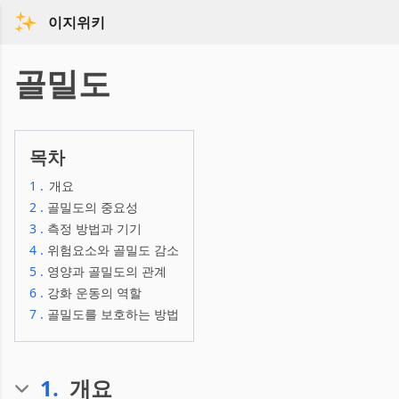
이지위키
골밀도
목차
1
.
개요
2
.
골밀도의 중요성
3
.
측정 방법과 기기
4
.
위험요소와 골밀도 감소
5
.
영양과 골밀도의 관계
6
.
강화 운동의 역할
7
.
골밀도를 보호하는 방법
1
.
개요