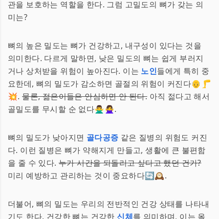
관을 보호하는 역할을 한다. 그럼 고밀도의 뼈가 갖는 의
미는?
뼈의 높은 밀도는 뼈가 건강하고, 내구성이 있다는 것을
의미한다. 다르게 말하면, 낮은 밀도의 뼈는 쉽게 부러지
거나 상처받을 위험이 높아진다. 이는
노인
들에게 특히 중
요한데, 뼈의 밀도가 감소하면 골절의 위험이 커진다👴🦵
💥.
물론, 젊은이들은 안심하면 안 된다.
아직 젊다고 해서
골밀도를 무시할 순 없다🙅‍♂️🙅‍♀️.
뼈의 밀도가 낮아지면
골다공증
같은 질병의 위험도 커진
다. 이런 질병은 뼈가 약해지게 만들고, 생활에 큰 불편함
을 줄 수 있다.
누가 시간을 되돌리고 싶다고 했던 건가?
미리 예방하고 관리하는 것이 중요하다🔄🕰.
더불어, 뼈의 밀도는 우리의 전반적인 건강 상태를 나타내
기도 한다. 건강한 뼈는 건강한
신체
를 의미하며, 이는 올