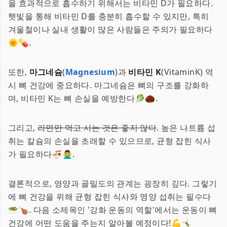
을 효과적으로 흡수하기 위해서는 비타민 D가 필요하다.
햇빛을 통해 비타민 D를 충분히 흡수할 수 있지만, 특히
겨울철이나 실내 생활이 많은 사람들은 주의가 필요하다
🌞💊.
또한,
마그네슘
(
Magnesium
)과
비타민 K
(VitaminK) 역
시 뼈 건강에 중요하다. 마그네슘은 뼈의 구조를 강화하
며, 비타민 K는 뼈 손실을 예방한다🥬🌰.
그리고,
라면만 먹고 사는 것은 좋지 않다
. 높은 나트륨 섭
취는 칼슘의 손실을 초래할 수 있으므로, 균형 잡힌 식사
가 필요하다🍜🙅‍♂️.
결론적으로, 영양과 골밀도의 관계는 굉장히 깊다. 그렇기
에 뼈 건강을 위해 균형 잡힌 식사와 영양 섭취는 필수다
🥗🍗. 다음 소제목인 '강화 운동의 역할'에서는 운동이 뼈
건강에 어떤 도움을 주는지 알아볼 예정이다!💪🤸‍♂️