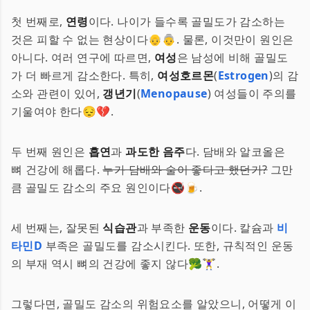
첫 번째로,
연령
이다. 나이가 들수록 골밀도가 감소하는
것은 피할 수 없는 현상이다👴👵. 물론, 이것만이 원인은
아니다. 여러 연구에 따르면,
여성
은 남성에 비해 골밀도
가 더 빠르게 감소한다. 특히,
여성호르몬
(
Estrogen
)의 감
소와 관련이 있어,
갱년기
(
Menopause
) 여성들이 주의를
기울여야 한다😔💔.
두 번째 원인은
흡연
과
과도한 음주
다. 담배와 알코올은
뼈 건강에 해롭다.
누가 담배와 술이 좋다고 했던가?
그만
큼 골밀도 감소의 주요 원인이다🚭🍺.
세 번째는, 잘못된
식습관
과 부족한
운동
이다. 칼슘과
비
타민D
부족은 골밀도를 감소시킨다. 또한, 규칙적인 운동
의 부재 역시 뼈의 건강에 좋지 않다🥦🏋️‍♀️.
그렇다면, 골밀도 감소의 위험요소를 알았으니, 어떻게 이