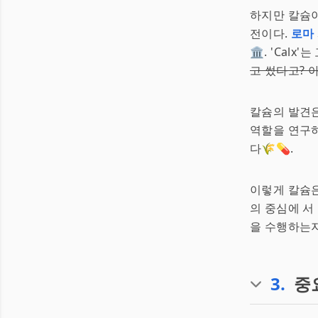
하지만 칼슘이
전이다.
로마
🏛. 'Calx
고 썼다고? 
칼슘의 발견
역할을 연구
다🌾💊.
이렇게 칼슘은
의 중심에 서
을 수행하는지
3
.
중