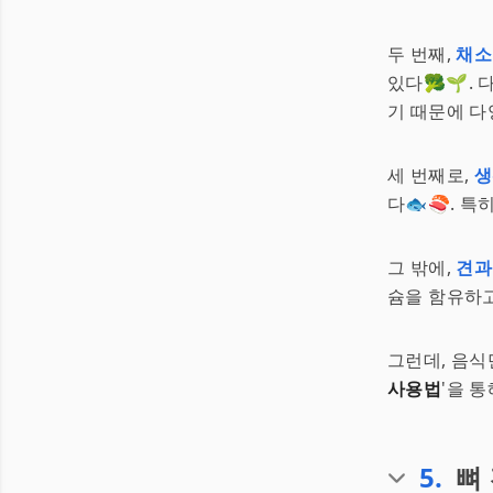
두 번째,
채소
있다🥦🌱.
기 때문에 다
세 번째로,
생
다🐟🍣. 
그 밖에,
견과
슘을 함유하고
그런데, 음식
사용법
'을 
5
.
뼈