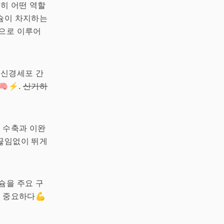
확히 어떤 역할
칼슘이 차지하는
적으로 이루어
 신경세포 간
🧠⚡.
신기하
의 수축과 이완
은 끊임없이 뛰게
슘을 주요 구
데 중요하다💪