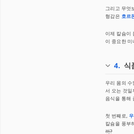
그리고 무엇보
형감은
호르
이제 칼슘이 
이 중요한 미
4
.
식
우리 몸의 수
서 오는 것일
음식을 통해 
첫 번째로,
우
칼슘을 풍부하
까?