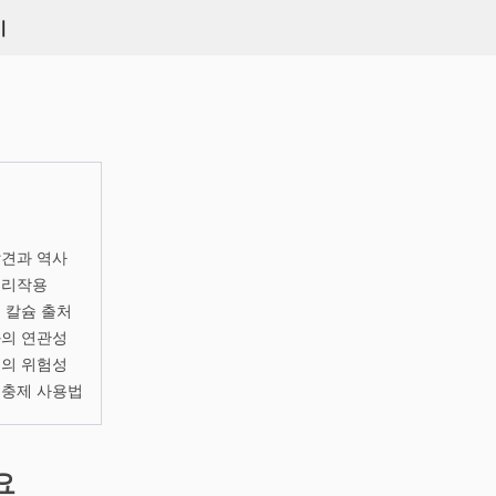
키
발견과 역사
생리작용
 칼슘 출처
과의 연관성
핍의 위험성
보충제 사용법
요