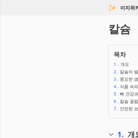
이지위
칼슘
목차
1
.
개요
2
.
칼슘의 
3
.
중요한 
4
.
식품 속의
5
.
뼈 건강
6
.
칼슘 결
7
.
안전한 
1
.
개