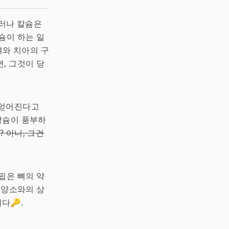
그러나 칼슘은
슘이 하는 일
뼈와 치아의 구
, 그것이 당
 얻어진다고
 칼슘이 풍부하
 아니, 그건
핍은 뼈의 약
영양소와의 상
다🔑.