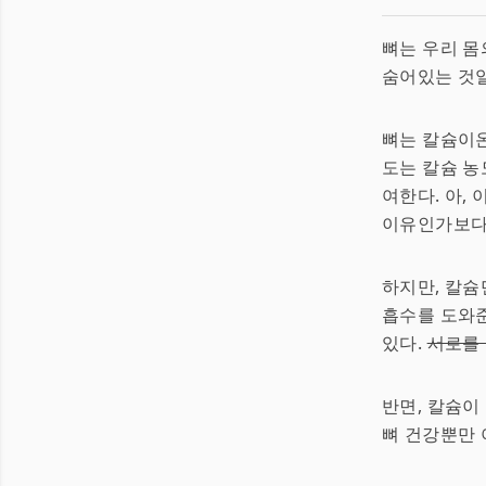
뼈는 우리 몸
숨어있는 것일
뼈는 칼슘이온
도는 칼슘 농
여한다. 아,
이유인가보다
하지만, 칼슘
흡수를 도와준
있다.
서로를
반면, 칼슘
뼈 건강뿐만 