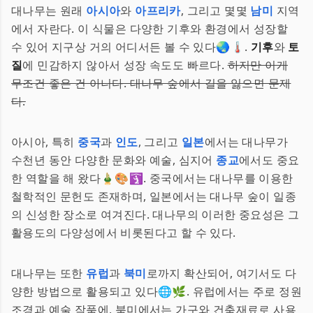
대나무는 원래
아시아
와
아프리카
, 그리고 몇몇
남미
지역
에서 자란다. 이 식물은 다양한 기후와 환경에서 성장할
수 있어 지구상 거의 어디서든 볼 수 있다🌏🌡.
기후
와
토
질
에 민감하지 않아서 성장 속도도 빠르다.
하지만 이게
무조건 좋은 건 아니다. 대나무 숲에서 길을 잃으면 문제
다.
아시아, 특히
중국
과
인도
, 그리고
일본
에서는 대나무가
수천년 동안 다양한 문화와 예술, 심지어
종교
에서도 중요
한 역할을 해 왔다🎍🎨🛐. 중국에서는 대나무를 이용한
철학적인 문헌도 존재하며, 일본에서는 대나무 숲이 일종
의 신성한 장소로 여겨진다. 대나무의 이러한 중요성은 그
활용도의 다양성에서 비롯된다고 할 수 있다.
대나무는 또한
유럽
과
북미
로까지 확산되어, 여기서도 다
양한 방법으로 활용되고 있다🌐🌿. 유럽에서는 주로 정원
조경과 예술 작품에, 북미에서는 가구와 건축재료로 사용