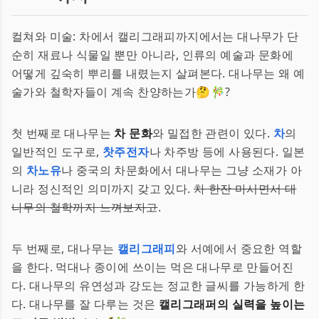
컬쳐와 미술: 차에서 캘리그래피까지에서는 대나무가 단
순히 재료나 식물일 뿐만 아니라, 인류의 예술과 문화에
어떻게 깊숙히 뿌리를 내렸는지 살펴본다. 대나무는 왜 예
술가와 철학자들이 계속 찬양하는가🤔🎋?
첫 번째로 대나무는
차 문화
와 밀접한 관련이 있다.
차
의
일반적인 도구로,
찻주전자
나 차주방 등에 사용된다. 일본
의
차노유
나 중국의 차문화에서 대나무는 그냥 소재가 아
니라 정신적인 의미까지 갖고 있다.
차 한잔 마시면서 대
나무의 철학까지 느껴보자고
.
두 번째로, 대나무는
캘리그래피
와 서예에서 중요한 역할
을 한다. 먹대나 종이에 쓰이는 먹은 대나무로 만들어진
다. 대나무의 유연성과 강도는 정교한 글씨를 가능하게 한
다. 대나무를 잘 다루는 것은
캘리그래퍼의 실력을 높이는