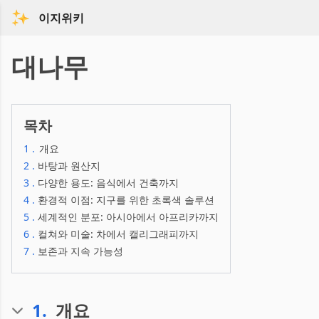
이지위키
대나무
목차
1
.
개요
2
.
바탕과 원산지
3
.
다양한 용도: 음식에서 건축까지
4
.
환경적 이점: 지구를 위한 초록색 솔루션
5
.
세계적인 분포: 아시아에서 아프리카까지
6
.
컬쳐와 미술: 차에서 캘리그래피까지
7
.
보존과 지속 가능성
1
.
개요