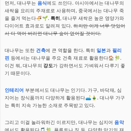
먼저, 대나무는
음식
에도 쓰인다. 아시아에서는 대나무의
새싹을 요리의 주재료로 사용하며, 중국에서는 대나무 죽
을 즐겨 먹는다🍜🌱.
특히
, 대나무 새싹은 높은 영양가와
다이어트 효과로도 알려져 있다.
하지만 이게 너무 맛있어
서 다 먹어 버리면 대나무 숲이 없어질 것이다.
대나무는 또한
건축
에 큰 역할을 한다. 특히
일본
과
필리
핀
등에서는 대나무을 주요 건축 재료로 활용한다🏠🎋.
이건 뭐, 대나무의
강도
가 강하면서도 가벼워서 다루기 좋
기 때문이다.
인테리어
부분에서도 대나무는 인기다. 가구, 바닥재, 심
지어는 장식품까지 다양하게 활용된다🛋🎍. 대나무 가구
는 특히 지속 가능한 소재로 주목받고 있다.
그리고 이걸 놀라워하긴 이르지만, 대나무는 심지어
음악
에서도 활용된다🎵🎋. 플루트나 징 등, 다양한 악기의 재