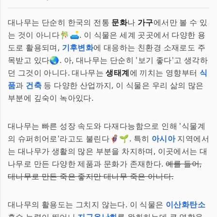
대나무는 단순히 한국의 전통
문화
나
가구
에서만 볼 수 있
는 것이 아니다🎋🛋. 이 식물은 세계 곳곳에서 다양한 용
도로 활용되며,
기후변화
에 대응하는 친환경 소재로도 주
목받고 있다🌏. 아, 대나무는 단순히 '보기 좋다'고 생각하
던 그것이 아니다. 대나무는
생태계
에 끼치는 영향부터
식
품
과
건축
등 다양한 산업까지, 이 식물은 우리 삶의 많은
부분에 깊숙이 녹아있다.
대나무는 빠른 성장 속도와 다재다능함으로 인해 '식물계
의 슈퍼히어로'라고도 불린다🦸‍♂️🌱. 특히
아시아
지역에서
는 대나무가 생활의 많은 부분을 차지하며, 이곳에서는 대
나무로 만든 다양한 제품과 문화가 존재한다.
예를 들어,
대나무로 만든 죽은 좋지만 대나무 죽은 아니다.
대나무의 활용도는 그치지 않는다. 이 식물은
이산화탄소