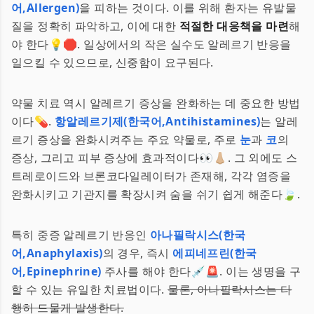
어,Allergen)
을 피하는 것이다. 이를 위해 환자는 유발물
질을 정확히 파악하고, 이에 대한
적절한 대응책을 마련
해
야 한다💡🛑. 일상에서의 작은 실수도 알레르기 반응을
일으킬 수 있으므로, 신중함이 요구된다.
약물 치료 역시 알레르기 증상을 완화하는 데 중요한 방법
이다💊.
항알레르기제(한국어,Antihistamines)
는 알레
르기 증상을 완화시켜주는 주요 약물로, 주로
눈
과
코
의
증상, 그리고 피부 증상에 효과적이다👀👃🏼. 그 외에도 스
트레로이드와 브론코다일레이터가 존재해, 각각 염증을
완화시키고 기관지를 확장시켜 숨을 쉬기 쉽게 해준다🍃.
특히 중증 알레르기 반응인
아나필락시스(한국
어,Anaphylaxis)
의 경우, 즉시
에피네프린(한국
어,Epinephrine)
주사를 해야 한다💉🚨. 이는 생명을 구
할 수 있는 유일한 치료법이다.
물론, 아나필락시스는 다
행히 드물게 발생한다.