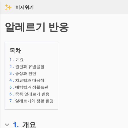
이지위키
알레르기 반응
목차
1
.
개요
2
.
원인과 유발물질
3
.
증상과 진단
4
.
치료법과 대응책
5
.
예방법과 생활습관
6
.
중증 알레르기 반응
7
.
알레르기와 생활 환경
1
.
개요