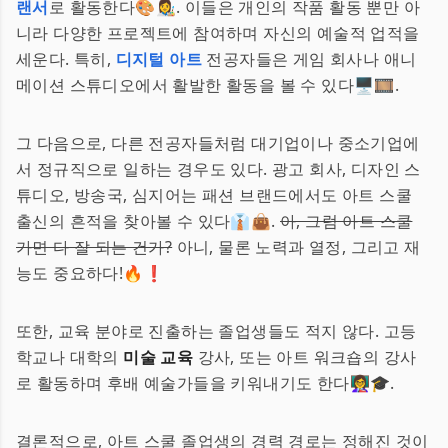
랜서
로 활동한다🎨👩‍🎨. 이들은 개인의 작품 활동 뿐만 아
니라 다양한 프로젝트에 참여하며 자신의 예술적 업적을
세운다. 특히,
디지털 아트
전공자들은 게임 회사나 애니
메이션 스튜디오에서 활발한 활동을 볼 수 있다🖥️🎞️.
그 다음으로, 다른 전공자들처럼 대기업이나 중소기업에
서 정규직으로 일하는 경우도 있다. 광고 회사, 디자인 스
튜디오, 방송국, 심지어는 패션 브랜드에서도 아트 스쿨
출신의 흔적을 찾아볼 수 있다👔👜.
아, 그럼 아트 스쿨
가면 다 잘 되는 건가?
아니, 물론 노력과 열정, 그리고 재
능도 중요하다!🔥❗
또한, 교육 분야로 진출하는 졸업생들도 적지 않다. 고등
학교나 대학의
미술 교육
강사, 또는 아트 워크숍의 강사
로 활동하며 후배 예술가들을 키워내기도 한다👩‍🏫🎓.
결론적으로, 아트 스쿨 졸업생의 경력 경로는 정해진 것이