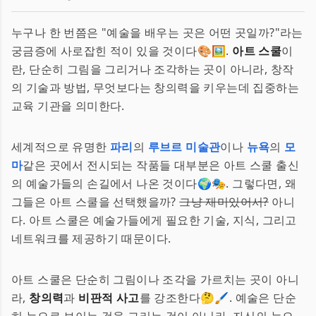
누구나 한 번쯤은 "예술을 배우는 곳은 어떤 곳일까?"라는
궁금증에 사로잡힌 적이 있을 것이다🎨🖼️.
아트 스쿨
이
란, 단순히 그림을 그리거나 조각하는 곳이 아니라, 창작
의 기술과 방법, 무엇보다는 창의력을 키우는데 집중하는
교육 기관을 의미한다.
세계적으로 유명한
파리
의
루브르 미술관
이나
뉴욕
의
모
마
같은 곳에서 전시되는 작품들 대부분은 아트 스쿨 출신
의 예술가들의 손길에서 나온 것이다🌍🎭. 그렇다면, 왜
그들은 아트 스쿨을 선택했을까?
그냥 재미있어서?
아니
다. 아트 스쿨은 예술가들에게 필요한 기술, 지식, 그리고
네트워크를 제공하기 때문이다.
아트 스쿨은 단순히 그림이나 조각을 가르치는 곳이 아니
라,
창의력
과
비판적 사고
를 강조한다🤔🖌️. 예술은 단순