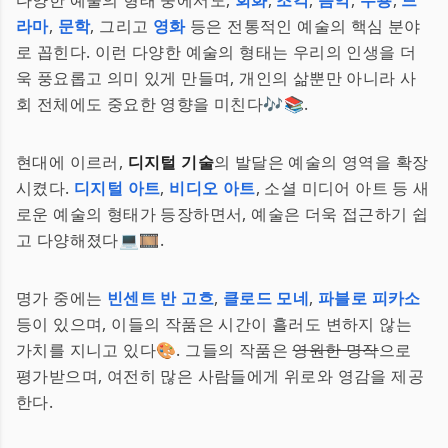
다양한 예술의 형태 중에서도,
회화
,
조각
,
음악
,
무용
,
드
라마
,
문학
, 그리고
영화
등은 전통적인 예술의 핵심 분야
로 꼽힌다. 이런 다양한 예술의 형태는 우리의 인생을 더
욱 풍요롭고 의미 있게 만들며, 개인의 삶뿐만 아니라 사
회 전체에도 중요한 영향을 미친다🎶📚.
현대에 이르러,
디지털 기술
의 발달은 예술의 영역을 확장
시켰다.
디지털 아트
,
비디오 아트
, 소셜 미디어 아트 등 새
로운 예술의 형태가 등장하면서, 예술은 더욱 접근하기 쉽
고 다양해졌다💻🎞️.
명가 중에는
빈센트 반 고흐
,
클로드 모네
,
파블로 피카소
등이 있으며, 이들의 작품은 시간이 흘러도 변하지 않는
가치를 지니고 있다🎨. 그들의 작품은
영원한 명작
으로
평가받으며, 여전히 많은 사람들에게 위로와 영감을 제공
한다.