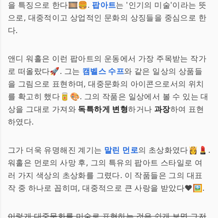
을 특징으로 한다🎞️🍔.
팝아트
는 '인기의 미술'이라는 뜻
으로, 대중적이고 상업적인 문화의 상징들을 중심으로 한
다.
앤디 워홀은 이런 팝아트의 운동에서 가장 주목받는 작가
로 떠올랐다🚀. 그는
캠벨스 수프
와 같은 일상의 상품들
을 그림으로 표현하며, 대중문화의 아이콘으로서의 위치
를 확고히 했다🥫🎨. 그의 작품은 일상에서 볼 수 있는 대
상을 그대로 가져와
독특하게 변형
하거나
과장
하여 표현
하였다.
그가 더욱 유명해진 계기는
말린 먼로
의 초상화였다👸💄.
워홀은 먼로의 사망 후, 그의 특유의 팝아트 스타일로 여
러 가지 색상의 초상화를 그렸다. 이 작품들은 그의 대표
작 중 하나로 꼽히며, 대중적으로 큰 사랑을 받았다❤️🖼️.
이렇게 대중문화를 미술로 표현하는 것은 쉽게 보면 그저