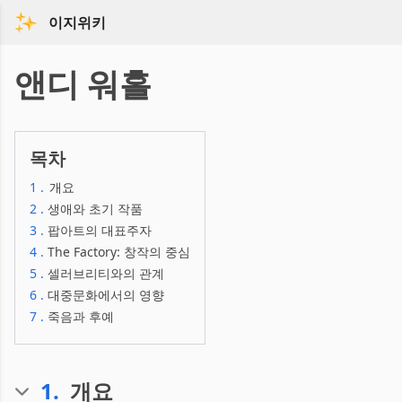
이지위키
앤디 워홀
목차
1
.
개요
2
.
생애와 초기 작품
3
.
팝아트의 대표주자
4
.
The Factory: 창작의 중심
5
.
셀러브리티와의 관계
6
.
대중문화에서의 영향
7
.
죽음과 후예
1
.
개요