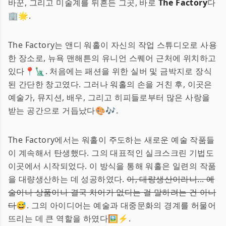
바꾼, 그리고 미술계를 뒤흔든 그곳, 바로
The Factory
다
🏢🌟.
The Factory는 앤디 워홀이 자신의 작업 스튜디오로 사용
한 장소로, 뉴욕 맨해튼의 유니언 스퀘어 근처에 위치하고
있다📍🗽. 처음에는 패션을 위한 실버 및 금박지로 장식
된 간단한 창고였다. 그러나 워홀의 손을 거친 후, 이곳은
예술가, 뮤지션, 배우, 그리고 히피들로부터 많은 사랑을
받는 공간으로 거듭났다🎨🎶.
The Factory에서는 워홀이 주도하는 새로운 예술 작품들
이 계속해서 탄생했다. 그의 대표적인 실크스크린 기법도
이곳에서 시작되었다. 이 방식을 통해 워홀은 일련의 작품
을 대량생산하는 데 성공하였다.
아, 대량생산이라니... 예
술이나 상품이나 결국 차이가 없다는 걸 말하려는 건 아니
다
😅. 그의 아이디어는 예술과 대중문화의 경계를 허물어
뜨리는 데 큰 역할을 하였다🖼️⚡.