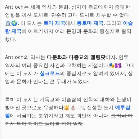
Antioch는 세계 역사와 문화, 심지어 종교에까지 중대한
영향을 끼친 도시로, 단순히 고대 도시로 치부할 수 없다
🏛🌍. 이 도시는
로마 제국
에서
동로마 제국
, 그리고
이슬
람 제국
에 이르기까지 여러 문명과 문화의 중심지로 활약
했다.
Antioch의 역사는
다문화와 다종교의 멜팅팟
이자, 인류
역사의 여러 중요한 사건과 교차하는 지점이다🎭🛐. 고대
에는 이 도시가
실크로드
의 중심지로도 알려져 있어서, 상
업과 문화가 만나는 큰 무대가 되었다.
특히 이 도시는 기독교와 이슬람의 신학적 대화와 논쟁이
벌어진 곳으로도 유명하다🕌⛪. 뭐, 신성한 도시
예루살
렘
에 버금가는 분위기라고 해도 과언이 아니다.
그러니 여
기서 투어 가이드 놀이를 하지 말자
.