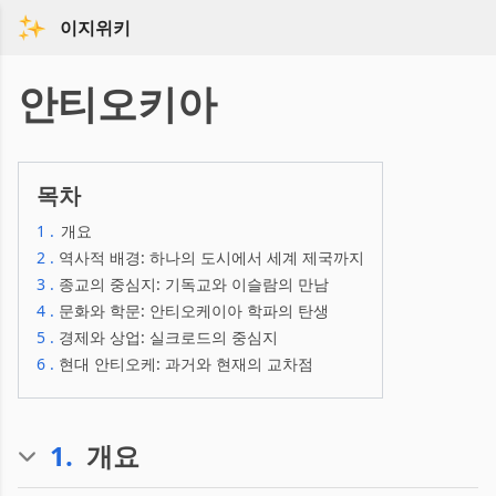
이지위키
안티오키아
목차
1
.
개요
2
.
역사적 배경: 하나의 도시에서 세계 제국까지
3
.
종교의 중심지: 기독교와 이슬람의 만남
4
.
문화와 학문: 안티오케이아 학파의 탄생
5
.
경제와 상업: 실크로드의 중심지
6
.
현대 안티오케: 과거와 현재의 교차점
1
.
개요