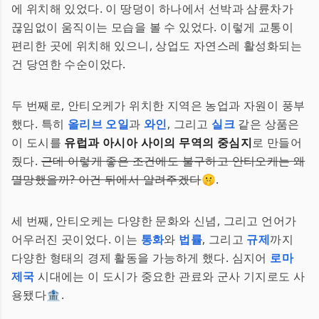
에 위치해 있었다. 이 땅덩이 하나에서 선박과 삼륜차가
끊임없이 움직이는 모습을 볼 수 있었다. 이렇게 교통이
편리한 곳에 위치해 있으니, 상업도 자연스레 활성화되는
건 당연한 수순이었다.
두 번째로, 안티오케가 위치한 지역은 농업과 자원이 풍부
했다. 특히
올리브 오일
과
와인
, 그리고
실크
같은 상품은
이 도시를
유럽과 아시아 사이의 무역의 중심지
로 만들어
줬다.
근데 이렇게 좋은 조건에도 불구하고 안티오케는 왜
멸망했을까? 이건 뒤에서 알려주겠다
🤫.
세 번째, 안티오케는 다양한 문화와 신념, 그리고 언어가
어우러진 곳이었다. 이는
통화
와
법률
, 그리고
규제
까지
다양한 형태의 경제 활동을 가능하게 했다. 심지어
로마
제국
시대에는 이 도시가 중요한 관료와 군사 기지로도 사
용됐다🏦.