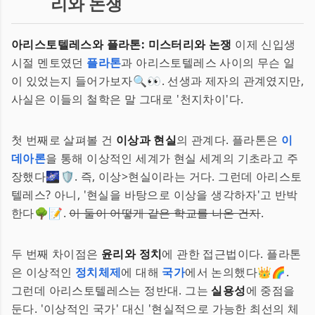
리와 논쟁
아리스토텔레스와 플라톤: 미스터리와 논쟁
이제 신입생
시절 멘토였던
플라톤
과 아리스토텔레스 사이의 무슨 일
이 있었는지 들어가보자🔍👀. 선생과 제자의 관계였지만,
사실은 이들의 철학은 말 그대로 '천지차이'다.
첫 번째로 살펴볼 건
이상과 현실
의 관계다. 플라톤은
이
데아론
을 통해 이상적인 세계가 현실 세계의 기초라고 주
장했다🌌🛡️. 즉, 이상>현실이라는 거다. 그런데 아리스토
텔레스? 아니, '현실을 바탕으로 이상을 생각하자'고 반박
한다🌳📝.
이 둘이 어떻게 같은 학교를 나온 건지
.
두 번째 차이점은
윤리와 정치
에 관한 접근법이다. 플라톤
은 이상적인
정치체제
에 대해
국가
에서 논의했다👑🌈.
그런데 아리스토텔레스는 정반대. 그는
실용성
에 중점을
둔다. '이상적인 국가' 대신 '현실적으로 가능한 최선의 체