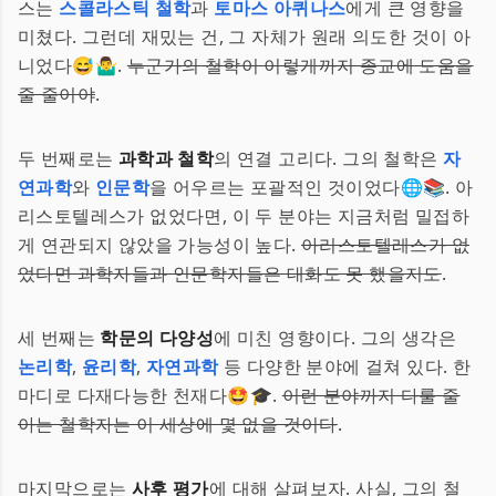
스는
스콜라스틱 철학
과
토마스 아퀴나스
에게 큰 영향을
미쳤다. 그런데 재밌는 건, 그 자체가 원래 의도한 것이 아
니었다😅🤷‍♂️.
누군가의 철학이 이렇게까지 종교에 도움을
줄 줄이야
.
두 번째로는
과학과 철학
의 연결 고리다. 그의 철학은
자
연과학
와
인문학
을 어우르는 포괄적인 것이었다🌐📚. 아
리스토텔레스가 없었다면, 이 두 분야는 지금처럼 밀접하
게 연관되지 않았을 가능성이 높다.
아리스토텔레스가 없
었다면 과학자들과 인문학자들은 대화도 못 했을지도
.
세 번째는
학문의 다양성
에 미친 영향이다. 그의 생각은
논리학
,
윤리학
,
자연과학
등 다양한 분야에 걸쳐 있다. 한
마디로 다재다능한 천재다🤩🎓.
이런 분야까지 다룰 줄
아는 철학자는 이 세상에 몇 없을 것이다
.
마지막으로는
사후 평가
에 대해 살펴보자. 사실, 그의 철