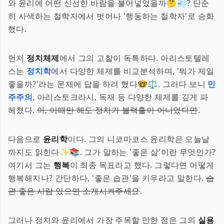
와 윤리에 어떤 신선한 바람을 불어넣었을까🤔💨? 단순
히 사색하는 철학자에서 벗어나 '행동하는 철학자'로 승화
했다.
먼저
정치체제
에서 그의 고찰이 독특하다. 아리스토텔레
스는
정치학
에서 다양한 체제를 비교분석하며, '뭐가 제일
좋을까?'라는 문제에 답을 하려 했다🤓⚖️. 그러다 보니
민
주주의
, 아리스토크라시, 독재 등 다양한 체제를 깊게 파
헤쳤다.
아, 이때만 해도 정치가 블랙홀이 아니었다면
.
다음으로
윤리학
이다. 그의 니코마코스 윤리학은 오늘날
까지도 읽힌다✨📚. 그가 말하는 '좋은 삶'이란 무엇인가?
여기서 그는
행복
이 최종 목표라고 했다. 그렇다면 어떻게
행복해지나? 간단하다, '좋은 습관'을 키우라고 말한다.
습
관 좋은 사람 있으면 소개시켜주세요
.
그러나 정치와 윤리에서 가장 주목할 만한 점은 그의
실용