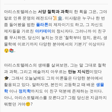
아리스토텔레스는
서양 철학과 과학
의 한 획을 그은, 그야
말로 인류 문명의 레전드다📜🏛. 이사람은 누구나 한 번
쯤 들어봤을 법한
플라톤
의 제자이기도 하고, 그 자신도
제자들을 가르친
아카데미
의 창시자다. 그러니까 이 친구
를 무시하면, 당신이 놓치는 것은 '철학부터 정치, 윤리, 생
물학에 이르기까지 다양한 분야에서의 기본기' 이상이다
😲📚.
아리스토텔레스의 생애를 살펴보면, 그는 말 그대로 철학
과 과학, 그리고 예술까지 아우르는
만능 지식인
이었다
🎓. 그래서 오늘날에도 그의 이론들은 다양한 분야에서
활용되고 있다. 말하자면, 본인이 고등학교 때 배운
생물
학
이나
정치학
까지도 이 친구 덕분에 존재하는 것이다.
아니, 아리스토텔레스를 모른다고? 그럼 당신은 지금까지
뭐했던 거야🤨?