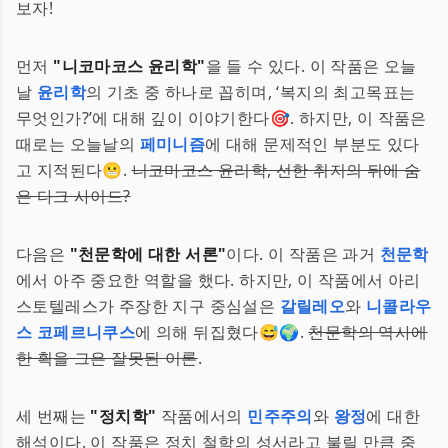
보자!
먼저
"니코마코스 윤리학"
을 들 수 있다. 이 작품은 오늘
날
윤리학
의 기초 중 하나로 꼽히며, ‘복지의 최고목표는
무엇인가?’에 대해 깊이 이야기한다🎯. 하지만, 이 작품은
때로는 오늘날의
페미니즘
에 대해 문제적인 부분도 있다
고 지적된다😬.
니코마코스 윤리학, 선한 취지의 뒤에 숨
은 다크 사이드?
다음은
"천문학에 대한 서론"
이다. 이 작품은 과거
천문학
에서 아주 중요한 역할을 했다. 하지만, 이 작품에서 아리
스토텔레스가 주장한 지구 중심설은
갈릴레오
와
니콜라우
스 코페르니쿠스
에 의해 뒤집혔다😅🌍.
천문학의 역사에
한 획을 그은 잘못된 이론
.
세 번째는
"정치학"
작품에서의
민주주의
와
왕정
에 대한
해석이다. 이 작품은 정치 철학의 성서라고 불릴 만큼 중