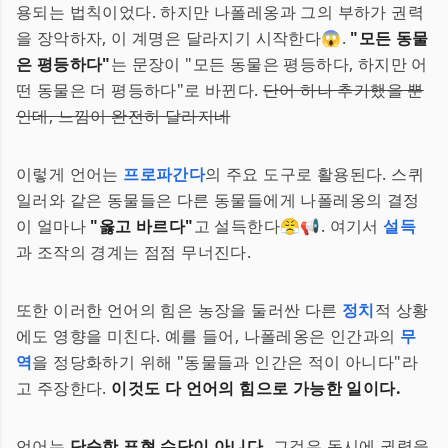
용되는 법칙이었다. 하지만 나폴레옹과 그의 부하가 권력
을 장악하자, 이 계명은 달라지기 시작한다😱.
"모든 동물
은 평등하다"
는 문장이 "모든 동물은 평등하다, 하지만 어
떤 동물은 더 평등하다"로 바뀐다.
단어 하나 추가했을 뿐
인데, 느낌이 완전히 달라지네
이렇게 언어는
프로파간다
의 주요 도구로 활용된다. 스퀴
일러와 같은 동물들은 다른 동물들에게 나폴레옹의 결정
이 얼마나
"옳고 바르다"
고 설득한다😤📢. 여기서
설득
과 조작의 경계는 점점 무너진다.
또한 이러한 언어의 힘은 농장을 둘러싼 다른
정치
적 상황
에도 영향을 미친다. 예를 들어, 나폴레옹은 인간과의
무
역
을 정당화하기 위해 "동물들과 인간은 적이 아니다"라
고 주장한다.
이것도 다 언어의 힘으로 가능한 일이다.
언어는
단순한 표현 수단이 아니다.
그것은 동시에 권력을