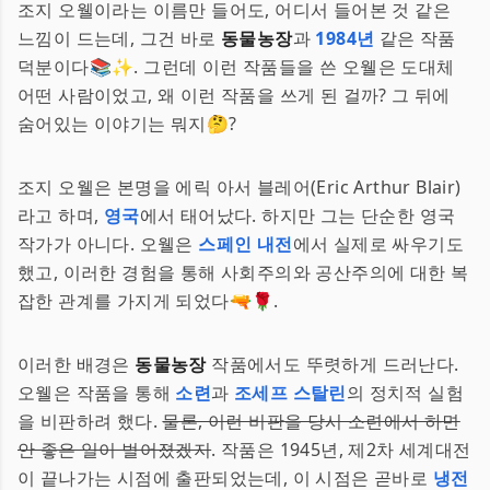
조지 오웰이라는 이름만 들어도, 어디서 들어본 것 같은
느낌이 드는데, 그건 바로
동물농장
과
1984년
같은 작품
덕분이다📚✨. 그런데 이런 작품들을 쓴 오웰은 도대체
어떤 사람이었고, 왜 이런 작품을 쓰게 된 걸까? 그 뒤에
숨어있는 이야기는 뭐지🤔?
조지 오웰은 본명을 에릭 아서 블레어(Eric Arthur Blair)
라고 하며,
영국
에서 태어났다. 하지만 그는 단순한 영국
작가가 아니다. 오웰은
스페인 내전
에서 실제로 싸우기도
했고, 이러한 경험을 통해 사회주의와 공산주의에 대한 복
잡한 관계를 가지게 되었다🔫🌹.
이러한 배경은
동물농장
작품에서도 뚜렷하게 드러난다.
오웰은 작품을 통해
소련
과
조세프 스탈린
의 정치적 실험
을 비판하려 했다.
물론, 이런 비판을 당시 소련에서 하면
안 좋은 일이 벌어졌겠지
. 작품은 1945년, 제2차 세계대전
이 끝나가는 시점에 출판되었는데, 이 시점은 곧바로
냉전