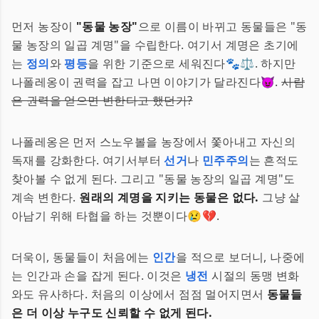
먼저 농장이
"동물 농장"
으로 이름이 바뀌고 동물들은 "동
물 농장의 일곱 계명"을 수립한다. 여기서 계명은 초기에
는
정의
와
평등
을 위한 기준으로 세워진다🐾⚖. 하지만
나폴레옹이 권력을 잡고 나면 이야기가 달라진다😈.
사람
은 권력을 얻으면 변한다고 했던가?
나폴레옹은 먼저 스노우볼을 농장에서 쫓아내고 자신의
독재를 강화한다. 여기서부터
선거
나
민주주의
는 흔적도
찾아볼 수 없게 된다. 그리고 "동물 농장의 일곱 계명"도
계속 변한다.
원래의 계명을 지키는 동물은 없다.
그냥 살
아남기 위해 타협을 하는 것뿐이다😢💔.
더욱이, 동물들이 처음에는
인간
을 적으로 보더니, 나중에
는 인간과 손을 잡게 된다. 이것은
냉전
시절의 동맹 변화
와도 유사하다. 처음의 이상에서 점점 멀어지면서
동물들
은 더 이상 누구도 신뢰할 수 없게 된다.