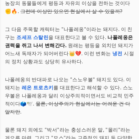
농장의 동물들에게 평등과 자유의 이상을 전하는 것이다
✊🔥.
그런데 이상만 있으면 현실에서 살 수 있을까?
그 다음 주목할 캐릭터는 "나폴레옹"이라는 돼지다. 이 친
구는
조세프 스탈린
을 대표한다고 볼 수 있다.
나폴레옹은
권력을 쥐고 나서 변해간다.
원래는 평등을 외치던 돼지가
어느새 독재자가 되어버린다👑💔. 이런 변화는
냉전
시절
의 정치 상황과도 상당히 유사하다.
나폴레옹의 반대파로 나오는 "스노우볼" 돼지도 있다. 이
돼지는
레온 트로츠키
를 대표한다고 해석할 수 있다. 스노
우볼은 나폴레옹과 달리 이상주의적이면서도 비교적 민주
적이다🗳️🕊.
물론, 이상주의가 현실에서는 어려운 건 다
알지만
.
물론 돼지 외에도 "박서"라는 충성스러운 말, "몰리"라는
게으른 마련, 그리고 "모스"라는 교주적인 돼지 등 다양한