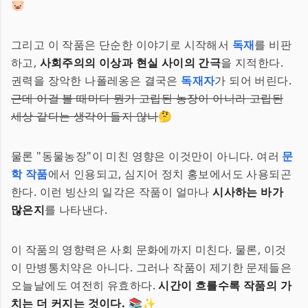
🐷
그리고 이 작품은 단순한 이야기로 시작해서
독재
를 비판
하고,
사회주의의 이상과 현실 사이의 간극
을 지적한다.
권력을 장악한 나폴레옹은 결국은
독재자
가 되어 버린다.
근데 이걸 볼 때마다 뭔가 고립된 농장이 아니라 고립된
세상 같다는 생각이 들지 않나
🤔
물론 "동물농장"이 미친 영향은 이것만이 아니다. 여러
문
학 작품
에서 인용되고, 심지어 정치 홍보에서도 사용되곤
한다. 이런 빙산의 일각은 작품이 얼마나
시사하는 바가
많은지
를 나타낸다.
이 작품의 영향력은 사회 문화에까지 미친다. 물론, 이것
이 만병통치약은 아니다. 그러나 작품이 제기한 문제들은
오늘날에도 여전히 유효하다.
시간이 흐를수록 작품의 가
치는 더 커지는 것이다.
📚✨