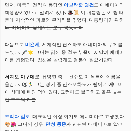
먼저, 미국의 전직 대통령인
아브라함 링컨
도 애네미아의
희생양이었다고 알려져 있다. 🎩📜 이 대통령은 이 병 때
문에 지속적인 피로와 무기력을 겪었다.
대통령이면 뭐하
냐, 애네미아 앞에서는 모두 평등하다
다음으로
비욘세
, 세계적인 팝스타도 애네미아의 무게를
느꼈다. 🎤🌟 그녀는 임신 중 철분 부족에 시달려 애네미
아를 경험했다.
임신은 놀랍게도 철분이 필요하단다
서지오 아구에로
, 유명한 축구 선수도 이 목록에 이름을
올린다. ⚽️🏃‍♂️ 그는 경기 중 산소포화도가 떨어져 애네미
아 상태에 빠진 적이 있다.
그럼에도 불구하고 골은 넣는
건 프로의 기본
프리다 칼로
, 대표적인 여성 화가도 애네미아로 고생했다.
🎨🌺 그녀의 경우,
만성 통증
과 연관된 애네미아로 알려