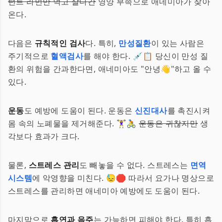
턴트 라면만 먹고 살다간
영양 부족으로 애네미아가 찾아
온다.
다음은
규칙적인 검사
다. 특히,
만성질환
이 있는 사람은
주기적으로
혈액검사
를 해야 한다. 💉📋 당신이 만성 질
환의 위험을 간과한다면, 애네미아도 "안녕👋"하고 올 수
있다.
운동
도 예방에 도움이 된다. 운동은
신진대사
를 촉진시켜
몸 속의 노폐물을 제거해준다. 🏋️‍♀️🚴
운동은 귀찮지만
생
각보다 효과가 크다.
물론,
스트레스 관리
도 빼놓을 수 없다. 스트레스는
면역
시스템
에 악영향을 미친다. 😓🛑 따라서 요가나 명상으로
스트레스를 관리하면 애네미아 예방에도 도움이 된다.
마지막으로
흡연과 음주
는 가능하면 피해야 한다. 특히 흡