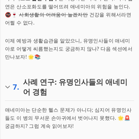
연은 산소포화도를 떨어뜨려 애네미아의 위험을 높인다.
🚭🍷
사회생활의 어려움이 늘겠지만
건강을 위해서라면
어쩔 수 없다.
이제 예방과 생활습관을 알았으니, 유명인사들이 애네미
아로 어떻게 씨름했는지도 궁금하지 않나? 다음 섹션에서
만나보자! 🌟📚
사례 연구: 유명인사들의 애네미
7
.
어 경험
애네미아는 단순한 헬스 문제가 아니다; 심지어 유명인사
들도 이 병의 무서운 손아귀에서 벗어나지 못했다. 🌟🚨
궁금하지? 그럼 계속 읽어보자!