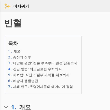
이지위키
빈혈
목차
1
.
개요
2
.
증상과 징후
3
.
다양한 원인: 철분 부족부터 만성 질환까지
4
.
진단 방법: 헤모글로빈 수치와 더
5
.
치료법: 식단 조절부터 약물 치료까지
6
.
예방과 생활습관
7
.
사례 연구: 유명인사들의 애네미어 경험
1
.
개요