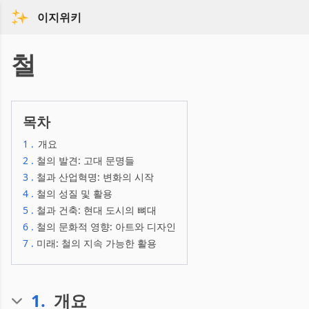
이지위키
철
목차
1
.
개요
2
.
철의 발견: 고대 문명들
3
.
철과 산업혁명: 변화의 시작
4
.
철의 성질 및 활용
5
.
철과 건축: 현대 도시의 뼈대
6
.
철의 문화적 영향: 아트와 디자인
7
.
미래: 철의 지속 가능한 활용
1
.
개요