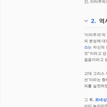
간, 이타주의
2
.
역
'이타주의'의
의 본성에 대
스
는 자신의 
것"이라고 
걸음이라고 
고대 그리스 
선'이라는 형
의를 실천하
그 후,
르네상
식이 높아지