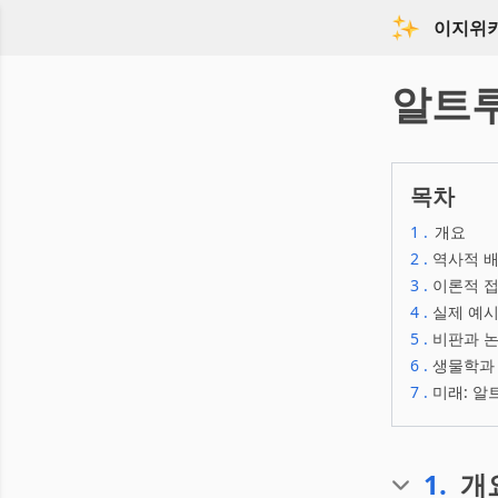
이지위
알트
목차
1
.
개요
2
.
역사적 배
3
.
이론적 접근
4
.
실제 예시
5
.
비판과 논
6
.
생물학과
7
.
미래: 
1
.
개