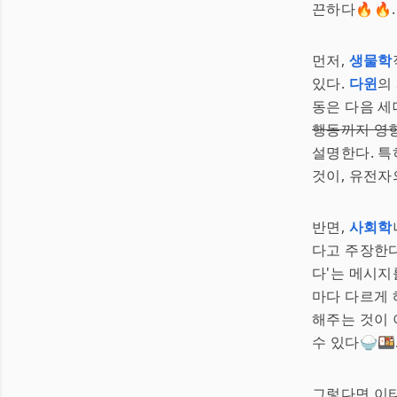
끈하다🔥🔥.
먼저,
생물학
있다.
다윈
의
동은 다음 세
행동까지 영
설명한다. 특
것이, 유전자
반면,
사회학
다고 주장한다
다'는 메시지
마다 다르게 
해주는 것이 
수 있다🍚🍱
그렇다면 이타