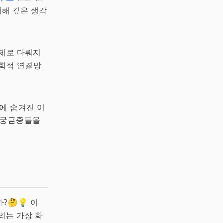
해 깊은 생각
제로 다뤄지
사회적 연결망
에 숨겨진 이
 궁금증들을
?🤔💡 이
의는 가장 화