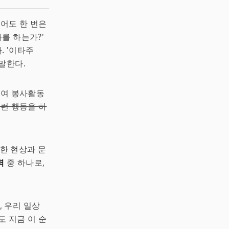
적어도 한 번은
를 하는가?'
. '이타주
말한다.
하여 봉사활동
이런 행동을 하
한 현상과 문
력
중 하나로,
 우리 일상
도 지금 이 순