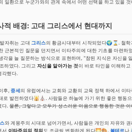
의 일환으로 누군가와의 관계 속에서 어떤 선택을 하고 있을 것
사적 배경: 고대 그리스에서 현대까지
 발자취는 고대
그리스
의 황금시대부터 시작되었다🌍⌛. 철학
한 근본적인 질문을 던지면서 이타주의에 대한 기초를 마련하
생각을 늘 질문하는 방식으로 표현하며, "참된 지식은 자신을
강조하였다. 그리고
자신을 알아가는 것
이 바로 타인을 이해하고
생각했다.
이후,
중세
의 유럽에서는 교회와 교황의 교육 정책 하에서 이타
태로 발전하였다🕌⛪. 사람들은 하늘에 가기 위한 좋은 행동
였다.
물론, 그렇다고 모두가 성스러운 마음으로 행동한 것은 아
스
와 계몽주의 시대로 넘어가면서, 사람들은 개인의 자유와 권
면서
이타주의의 정의
도 조금씩 변화하게 된다🌅🎨.
볼테르
나