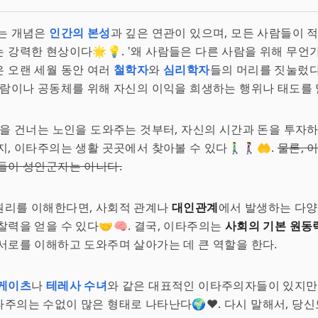
라는 개념은
인간의 본성
과 깊은 연관이 있으며, 모든 사람들이 
 강력한 현상이다🌟💡. '왜 사람들은 다른 사람을 위해 무언가
 오랜 세월 동안 여러
철학자
와
심리학자
들의 머리를 짓눌렀다
사람이나 공동체를 위해 자신의 이익을 희생하는 행위나 태도를 
길을 건너는 노인을 도와주는 것부터, 자신의 시간과 돈을 투자
, 이타주의는 생활 곳곳에서 찾아볼 수 있다🚶‍♂️🚶‍♀️🤲.
물론, 
들이 성인군자는 아니다.
원리를 이해한다면, 사회적 관계나
대인관계
에서 발생하는 다양
찰력을 얻을 수 있다🤝🧠. 결국, 이타주의는
사회의 기본 원동
서로를 이해하고 도와주며 살아가는 데 큰 역할을 한다.
 게이츠
나
테레사 수녀
와 같은 대표적인 이타주의자들이 있지만,
주의는 수없이 많은 형태로 나타난다🌍❤️. 다시 말해서, 당신