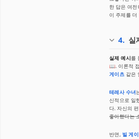
한 답은 여전
이 주제를 더
4
.
실
실제 예시
를
📖. 이론적
게이츠
같은 
테레사 수녀
신적으로 일했
다. 자신의 
좋아했다는 소
반면,
빌 게