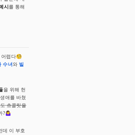
 예시
를 통해
 어렵다🧐
 수녀
와
빌
들
을 위해 헌
 생애를 바쳤
녀도 초콜릿을
‍♀️
런데 이 부호