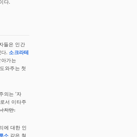
이다.
자들은 인간
였다.
소크라테
 알아가는
 도와주는 첫
주의는 '자
으로서 이타주
니지만.
리에 대한 인
루소
같은 철