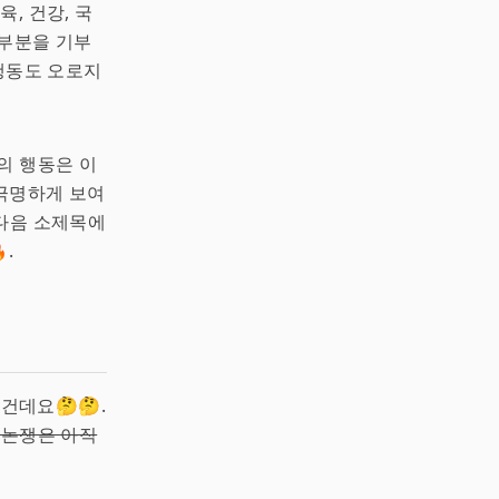
육, 건강, 국
대부분을 기부
 행동도 오로지
의 행동은 이
극명하게 보여
 다음 소제목에
.
건데요🤔🤔.
저 논쟁은 아직