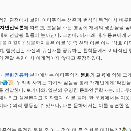
적인 관점에서 보면, 이타주의는 생존과 번식의 목적에서 비롯
자연선택론
에 따르면, 도움을 주는 행동이 개체의 생존율을 높
대로 전달될 확률이 높아진다.
그런데, 이게 왜 내가 동료에게
향을 미칠까?
생물학자들은 이를 '친족 선택 이론'이나 '상호 이
히, 햄릿턴은 자신의 유전자를 공유하는 친척들에게 이타적인 
의 전달 측면에서 이례적이지 않다고 주장하였다.
나
문화인류학
분야에서는 이타주의가
문화
와 교육에 의해 크
🌏📜. 우리의 사회는 가치와 믿음을 통해 개개인에게 '타인을
를 전달한다. 토키나와, 일본의 유명한 문화인류학자는, 이타주
해석되고 실천된다고 지적했다. 예를 들어, 한 문화에서는 이웃
이타주의적 행동일 수 있으나, 다른 문화에서는 이를 당연한 
.
주의는 유전과 문화 중 어느 것이 더 큰 영향을 미치는가?🤷‍♂️ 