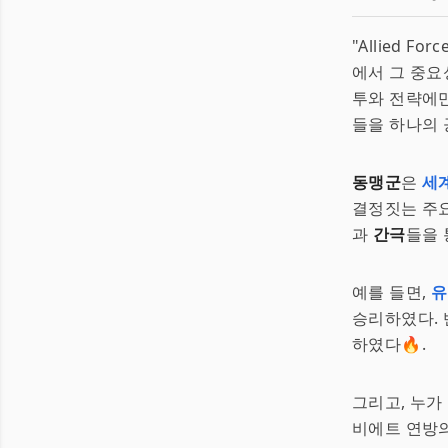
"Allied 
에서 그 중요
투와 전략에만
들을 하나의 
동맹군
은
세
결정짓는 주요
과
간극
들을 
예를 들면,
유
승리하였다. 
하였다🔥.
그리고, 누가
비에트 연방의