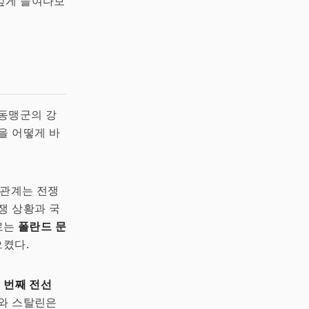
깊게 들여다보
 동맹군의 강
을 어떻게 바
 관계는 전쟁
쟁 상황과 국
예로는
폴란드 문
으켰다.
 번째 전선
트와 스탈린은