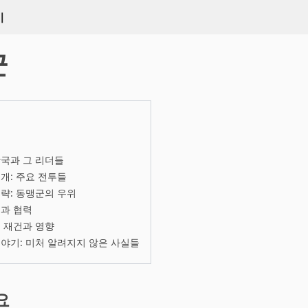
키
군
국과 그 리더들
개: 주요 전투들
략: 동맹군의 우위
과 협력
 재건과 영향
야기: 미처 알려지지 않은 사실들
요