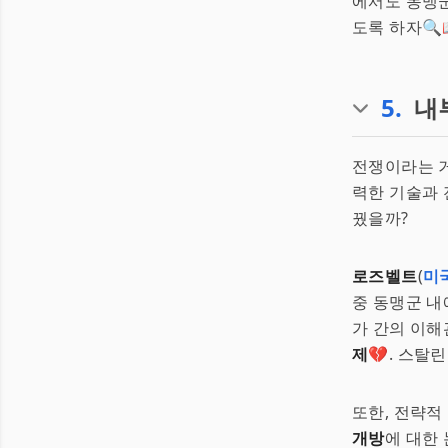
에서도 동맹군
도록 하자🔍
5
.
내
전쟁이라는 거
력한 기술과 
꿨을까?
로즈벨트
(
미
중 동맹군 내
가 간의 이해
제
💔. 스탈
또한, 전략적
개방
에 대한