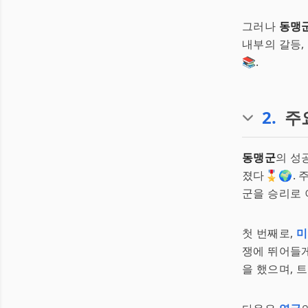
그러나
동맹
내부의 갈등,
📚.
2
.
주
동맹군
의 성
졌다🎖️🌍
군을 승리로 
첫 번째로,
미
쟁에 뛰어들게
을 했으며, 