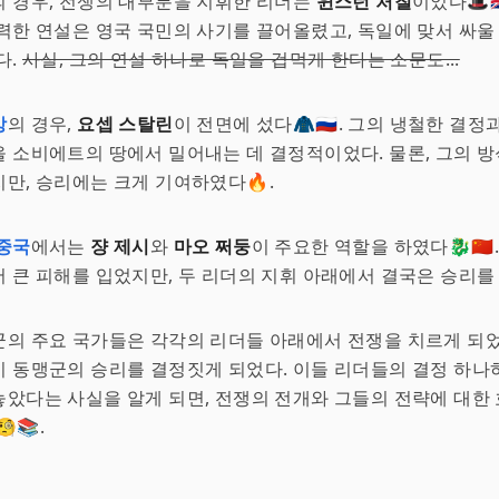
의 경우, 전쟁의 대부분을 지휘한 리더는
윈스턴 처칠
이었다🎩🇬
력한 연설은 영국 국민의 사기를 끌어올렸고, 독일에 맞서 싸울
다.
사실, 그의 연설 하나로 독일을 겁먹게 한다는 소문도...
방
의 경우,
요셉 스탈린
이 전면에 섰다🧥🇷🇺. 그의 냉철한 결
 소비에트의 땅에서 밀어내는 데 결정적이었다. 물론, 그의 
만, 승리에는 크게 기여하였다🔥.
중국
에서는
쟝 제시
와
마오 쩌둥
이 주요한 역할을 하였다🐉🇨🇳
 큰 피해를 입었지만, 두 리더의 지휘 아래에서 결국은 승리를
의 주요 국가들은 각각의 리더들 아래에서 전쟁을 치르게 되었
 동맹군의 승리를 결정짓게 되었다. 이들 리더들의 결정 하나
았다는 사실을 알게 되면, 전쟁의 전개와 그들의 전략에 대한
📚.