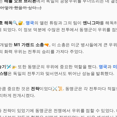
이는
배틀 오브 브리튼
에서 독일의 공중우위를 무너뜨리는 데 결
어떻게 했을까 싶다...)
호 해독
🔍🔐.
영국
의 앨런 튜링과 그의 팀이
엔니그마
를 해독
 되었다. 이 정보 덕분에 수많은 전투에서 동맹군이 우위를 점
 개발한
M1 가랜드 소총
🔫, 이 소총은 미군 병사들에게 큰 우
의 화력 우위는 전투의 승리를 가져다 주었다.
송기
🛩️🚁 또한 동맹군의 우위에 중요한 역할을 했다.
영국
과
머스탱
은 독일의 전투기와 맞서면서도 뛰어난 성능을 발휘했다.
만큼 중요한 것은
전략
이었다⚔️📜. 동맹군은 각 전투마다 적절
리하게 전개시켰다.
 전략이 있었기에 동맹군은 전쟁에서 우위를 점할 수 있었다. 