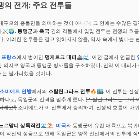
쟁의 전개: 주요 전투들
대규모의 충돌만을 의미하는 것이 아니다; 그 안에는 수많은 
⚔️🌍.
동맹군
과
축국
간의 격돌에서 몇몇 전투는 전쟁의 흐름
다. 이러한 전투들은 결코 잊혀지지 않을, 역사 속에서 빛나는 
년
프랑스
에서 벌어진
덩케르크 대피
🚢🌊. 이전 글에서 언급한
한 의지로 영국과 동맹군 병사들을 구조하였다. 만약 이 대피가
배는 불가피했을 것이다.
소비에트 연방
에서의
스탈린그라드 전투
🔥🏙️. 이 전투는 
 하나로, 독일군의 진격을 멈추게 했다.
(스탈린그라드는 그저 
니에요!)
소비에트가 이 전투에서 승리하며, 전쟁의 흐름이 바뀌
노르망디 상륙작전
🌊⛱️.
미국
와 동맹군이 유럽 대륙으로 복귀
 이 작전의 성공으로 인해 독일군은 양쪽 전선에서의 전투에 