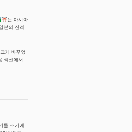
️⛩️는 아시아
 일본의 진격
 크게 바꾸었
음 섹션에서
격기를 조기에