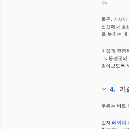
다.
물론, 아시아
전선에서 중요
을 늦추는 데
이렇게 전쟁은
다. 동맹군의
알아보도록 하
4
.
기
우위는 바로 
먼저
레이더