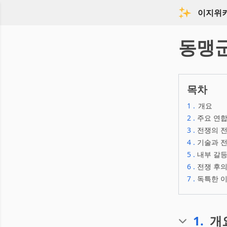
이지위
동맹
목차
1
.
개요
2
.
주요 연합
3
.
전쟁의 전
4
.
기술과 전
5
.
내부 갈등
6
.
전쟁 후의
7
.
독특한 이
1
.
개