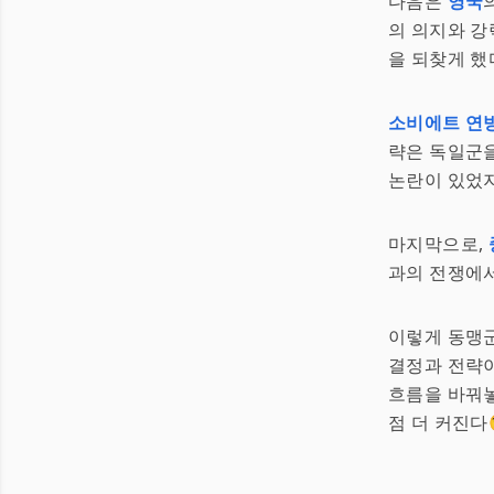
다음은
영국
의 의지와 강
을 되찾게 했
소비에트 연
략은 독일군을
논란이 있었지
마지막으로,
과의 전쟁에서
이렇게 동맹군
결정과 전략이
흐름을 바꿔놓
점 더 커진다