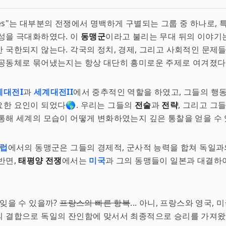
Forces"는 대부분의 전쟁에서 명백하게 구별되는 그룹 중 하나로,
성을 극대화하였다. 이
동맹군
이라고 불리는 무대 뒤의 이야기
 국한되지 않는다. 각국의 정치, 경제, 그리고 사회적인 문제
공동체로 묶어냈는지는 항상 대단히 흥미로운 주제로 여겨졌다
계대전I
과
세계대전II
에서 중추적인 역할을 하였고, 그들의 행
한 요인이 되었다🌎. 우리는 그들의
전술
과
전략
, 그리고 그
통해 세계의 모습이 어떻게 변화하였는지 깊은 통찰을 얻을 수 
럽
에서의 동맹군은 그들의 경제적, 군사적 능력을 합쳐 독일
반면,
태평양 전쟁
에서는
미국
과 그의 동맹들이 일본과 대결하
 잊을 수 있을까?
프랑스의 빠른 항복
... 아니, 프랑스와 영국, 
 결합으로 독일의 잔인함에 맞서서 최종적으로 승리를 가져왔다