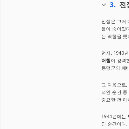
3
.
전
전쟁은 그저 
들이 숨어있다
는 역할을 했
먼저, 1940
처칠
이 강력
동맹군의 패
그 다음으로,
적인 순간 중
중요한 건 아
1944년에는
인 순간이다.