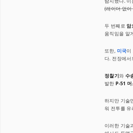
탐지했다. 
(레이더 없이 
두 번째로
암
움직임을 알게
또한,
미국
이
다. 전장에서
정찰기
와
수
발한
P-51 
하지만 기술
워 전투를 유
이러한 기술과