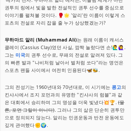
'메카의 전사: 무하마드 알리'에서는, 이슬람 세계가 아닌
권투의 링에서 빛을 발한 전설적인 권투 선수를 중심으로
이야기를 펼쳐볼 것이다. 🥊🌟 '알리'란 이름이 이렇게 스
포츠의 전설로 자리 잡을 줄 누가 상상했겠는가?
무하마드 알리 (Muhammad Ali)
는 원래 이름이 캐서스
클레이 (Cassius Clay)였던 사실, 깜짝 놀랐다면 손!🙋‍♂️🙋‍♀️.
그는
미국
의 권투 선수로, 무패의 전설로 알려져 있다. 그
의 빠른 발과 "나비처럼 날아서 벌처럼 쏘다"라는 명언은
스포츠 팬들 사이에서 여전히 인용된다🦋🐝.
그의 전성기는 1960년대와 70년대로, 이 시기에는
콩고
의
킨샤사에서 조지 포먼과의 유명한 "킨샤사의 럼블"과 같
은 대회에서 승리하며 그의 명성을 더욱 빛냈다💥🏆.
(물
론, 포먼 그릴이 아니다)
. 그러나 그의 삶은 단순히 권투만
으로 정의되지 않는다. 알리는 민권운동과 반전 운동에도
깊게 관여했다✊🌍.