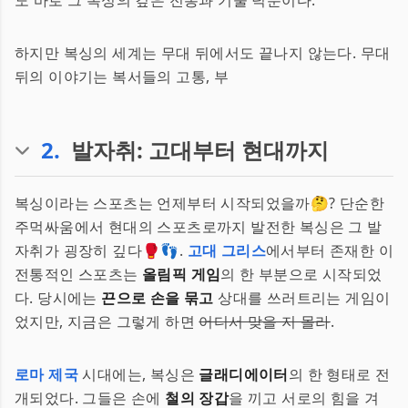
도 바로 그 복싱의 깊은 전통과 기술 덕분이다.
하지만 복싱의 세계는 무대 뒤에서도 끝나지 않는다. 무대
뒤의 이야기는 복서들의 고통, 부
2
.
발자취: 고대부터 현대까지
복싱이라는 스포츠는 언제부터 시작되었을까🤔? 단순한
주먹싸움에서 현대의 스포츠로까지 발전한 복싱은 그 발
자취가 굉장히 깊다🥊👣.
고대 그리스
에서부터 존재한 이
전통적인 스포츠는
올림픽 게임
의 한 부분으로 시작되었
다. 당시에는
끈으로 손을 묶고
상대를 쓰러트리는 게임이
었지만, 지금은 그렇게 하면
어디서 맞을 지 몰라
.
로마 제국
시대에는, 복싱은
글래디에이터
의 한 형태로 전
개되었다. 그들은 손에
철의 장갑
을 끼고 서로의 힘을 겨