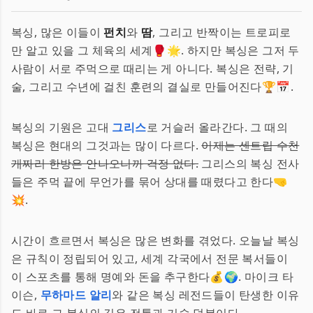
복싱, 많은 이들이
펀치
와
땀
, 그리고 반짝이는 트로피로
만 알고 있을 그 체육의 세계🥊🌟. 하지만 복싱은 그저 두
사람이 서로 주먹으로 때리는 게 아니다. 복싱은 전략, 기
술, 그리고 수년에 걸친 훈련의 결실로 만들어진다🏆📅.
복싱의 기원은 고대
그리스
로 거슬러 올라간다. 그 때의
복싱은 현대의 그것과는 많이 다르다.
이제는 센트립 수천
개짜리 한방은 안나오니까 걱정 없다.
그리스의 복싱 전사
들은 주먹 끝에 무언가를 묶어 상대를 때렸다고 한다🤜
💥.
시간이 흐르면서 복싱은 많은 변화를 겪었다. 오늘날 복싱
은 규칙이 정립되어 있고, 세계 각국에서 전문 복서들이
이 스포츠를 통해 명예와 돈을 추구한다💰🌍. 마이크 타
이슨,
무하마드 알리
와 같은 복싱 레전드들이 탄생한 이유