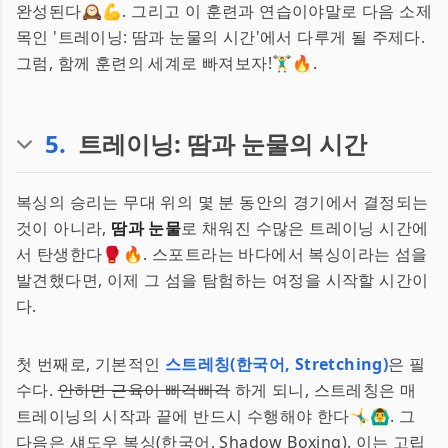
완성된다🕰️💪. 그리고 이 훈련과 연습이야말로 다음 소제
목인 '트레이닝: 땀과 눈물의 시간'에서 다루게 될 주제다.
그럼, 함께 훈련의 세계로 빠져보자!🏋️‍♂️🔥.
5
.
트레이닝: 땀과 눈물의 시간
복싱의 승리는 무대 위의 몇 분 동안의 경기에서 결정되는
것이 아니라,
땀과 눈물
로 채워진 수많은 트레이닝 시간에
서 탄생한다🥊🔥. 스포트라는 바다에서 복싱이라는 섬을
발견했다면, 이제 그 섬을 탐험하는 여정을 시작할 시간이
다.
첫 번째로, 기본적인
스트레칭(한국어, Stretching)
은 필
수다.
안하면 근육이 삐걱삐걱
하게 되니, 스트레칭은 매
트레이닝의 시작과 끝에 반드시 수행해야 한다🤸‍♂️🙆‍♂️. 그
다음은 섀도우 복싱(한국어, Shadow Boxing). 이는 고립