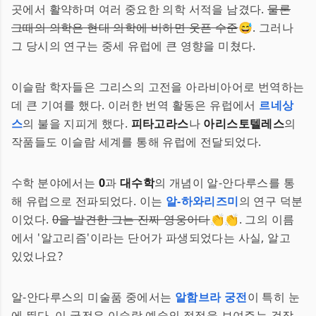
곳에서 활약하며 여러 중요한 의학 서적을 남겼다.
물론
그때의 의학은 현대 의학에 비하면 웃픈 수준
😅. 그러나
그 당시의 연구는 중세 유럽에 큰 영향을 미쳤다.
이슬람 학자들은 그리스의 고전을 아라비아어로 번역하는
데 큰 기여를 했다. 이러한 번역 활동은 유럽에서
르네상
스
의 불을 지피게 했다.
피타고라스
나
아리스토텔레스
의
작품들도 이슬람 세계를 통해 유럽에 전달되었다.
수학 분야에서는
0
과
대수학
의 개념이 알-안다루스를 통
해 유럽으로 전파되었다. 이는
알-하와리즈미
의 연구 덕분
이었다.
0을 발견한 그는 진짜 영웅이다
👏👏. 그의 이름
에서 '알고리즘'이라는 단어가 파생되었다는 사실, 알고
있었나요?
알-안다루스의 미술품 중에서는
알함브라 궁전
이 특히 눈
에 띈다. 이 궁전은 이슬람 예술의 절정을 보여주는 걸작