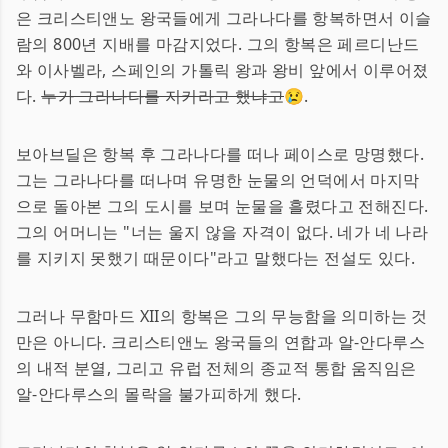
은 크리스티앤노 왕국들에게 그라나다를 항복하면서 이슬
람의 800년 지배를 마감지었다. 그의 항복은 페르디난드
와 이사벨라, 스페인의 가톨릭 왕과 왕비 앞에서 이루어졌
다.
누가 그라나다를 지키라고 했냐고
😢.
보아브딜은 항복 후 그라나다를 떠나 페이스로 망명했다.
그는 그라나다를 떠나며 유명한 눈물의 언덕에서 마지막
으로 돌아본 그의 도시를 보며 눈물을 흘렸다고 전해진다.
그의 어머니는 "너는 울지 않을 자격이 없다. 네가 네 나라
를 지키지 못했기 때문이다"라고 말했다는 전설도 있다.
그러나 무함마드 XII의 항복은 그의 무능함을 의미하는 것
만은 아니다. 크리스티앤노 왕국들의 연합과 알-안다루스
의 내적 분열, 그리고 유럽 전체의 종교적 통합 움직임은
알-안다루스의 몰락을 불가피하게 했다.