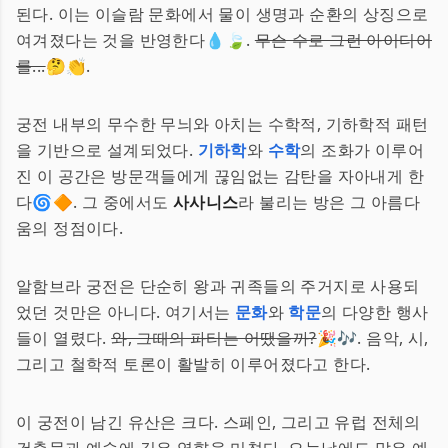
된다. 이는 이슬람 문화에서 물이 생명과 순환의 상징으로
여겨졌다는 것을 반영한다💧🍃.
무슨 수로 그런 아이디어
를...
🤔👏.
궁전 내부의 무수한 무늬와 아치는 수학적, 기하학적 패턴
을 기반으로 설계되었다.
기하학
와
수학
의 조화가 이루어
진 이 공간은 방문객들에게 끊임없는 감탄을 자아내게 한
다🌀🔶. 그 중에서도
사사니스
라 불리는 방은 그 아름다
움의 정점이다.
알함브라 궁전은 단순히 왕과 귀족들의 주거지로 사용되
었던 것만은 아니다. 여기서는
문화
와
학문
의 다양한 행사
들이 열렸다.
와, 그때의 파티는 어땠을까?
🎉🎶. 음악, 시,
그리고 철학적 토론이 활발히 이루어졌다고 한다.
이 궁전이 남긴 유산은 크다. 스페인, 그리고 유럽 전체의