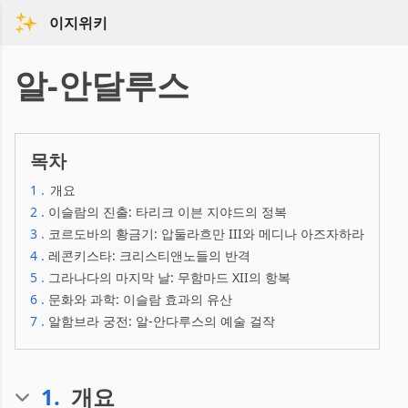
이지위키
알-안달루스
목차
1
.
개요
2
.
이슬람의 진출: 타리크 이븐 지야드의 정복
3
.
코르도바의 황금기: 압둘라흐만 III와 메디나 아즈자하라
4
.
레콘키스타: 크리스티앤노들의 반격
5
.
그라나다의 마지막 날: 무함마드 XII의 항복
6
.
문화와 과학: 이슬람 효과의 유산
7
.
알함브라 궁전: 알-안다루스의 예술 걸작
1
.
개요