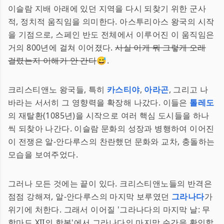
이슬람 지배 아래에 있던 지역을 다시 되찾기 위한 군사
적, 정치적 움직임을 의미한다. 아스투리아스 왕국의 시작
을 기점으로, 스페인 반도 전체에서 이루어진 이 움직임은
거의 800년에 걸쳐 이어졌다.
사실 이게 뭐 그렇게 오래
걸렸는지 이해가 안 간다
😅.
크리스티앤노 왕국들, 특히
카스티야
,
아라곤
, 그리고 나
바라는 서서히 그 영향력을 확장해 나갔다. 이들은
톨레도
의 재탈환(1085년)을 시작으로 여러 핵심 도시들을 하나
씩 되찾아 나간다. 이슬람 문화의 성장과 병행하여 이어진
이 전쟁은 알-안다루스의 찬란했던 문화와 교차, 충돌하는
모습을 보여주었다.
그러나 모든 것에는 끝이 있다. 크리스티앤노들의 반격은
점점 강해져, 알-안다루스의 마지막 보루였던
그라나다
가
위기에 처한다. 그래서 이어질 '그라나다의 마지막 날: 무
함마드 XII의 항복'에서 그라나다의 마지막 순간을 확인할