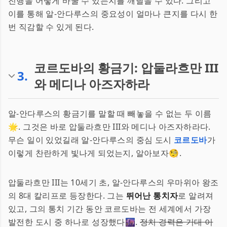
진행을 어떻게 바꿀 수 있는지를 깨달을 수 있다. 그리고
이를 통해 알-안다루스의 중요성이 얼마나 큰지를 다시 한
번 직감할 수 있게 된다.
코르도바의 황금기: 압둘라흐만 III
3
.
와 메디나 아즈자하라
알-안다루스의 황금기를 말할 때 빼놓을 수 없는 두 이름
🌟. 그것은 바로 압둘라흐만 III와 메디나 아즈자하라다.
무슨 일이 있었길래 알-안다루스의 중심 도시
코르도바
가
이렇게 찬란하게 빛나게 되었는지, 알아보자🧐.
압둘라흐만 III는 10세기 초, 알-안다루스의 우마위아 왕조
의 8대 칼리프로 등장한다. 그는
뛰어난 통치자
로 알려져
있고, 그의 통치 기간 동안 코르도바는 전 세계에서 가장
발전한 도시 중 하나로 성장했다🌆.
정치 경력은 기대 이