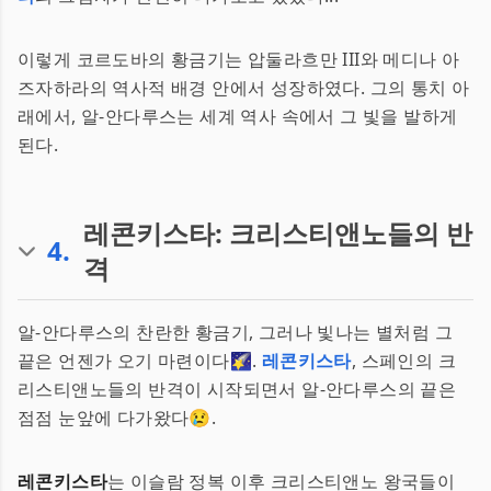
이렇게 코르도바의 황금기는 압둘라흐만 III와 메디나 아
즈자하라의 역사적 배경 안에서 성장하였다. 그의 통치 아
래에서, 알-안다루스는 세계 역사 속에서 그 빛을 발하게
된다.
레콘키스타: 크리스티앤노들의 반
4
.
격
알-안다루스의 찬란한 황금기, 그러나 빛나는 별처럼 그
끝은 언젠가 오기 마련이다🌠.
레콘키스타
, 스페인의 크
리스티앤노들의 반격이 시작되면서 알-안다루스의 끝은
점점 눈앞에 다가왔다😢.
레콘키스타
는 이슬람 정복 이후 크리스티앤노 왕국들이