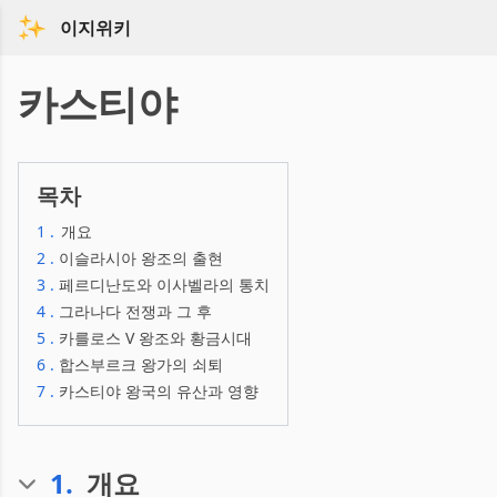
이지위키
카스티야
목차
1
.
개요
2
.
이슬라시아 왕조의 출현
3
.
페르디난도와 이사벨라의 통치
4
.
그라나다 전쟁과 그 후
5
.
카를로스 V 왕조와 황금시대
6
.
합스부르크 왕가의 쇠퇴
7
.
카스티야 왕국의 유산과 영향
1
.
개요