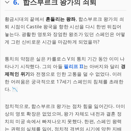
6
.
합스부르크 왕가의 쇠퇴
황금시대의 끝에서
흔들리는 왕좌
, 합스부르크 왕가의 쇠
퇴 시점이 Castile 왕국을 향한 시선을 다시 한번 뒤집어
놓는다. 광활한 영토와 장엄한 왕조가 있던 스페인은 어떻
게 그런 신비로운 시간을 마감하게 되었을까?
통치의 약점은 실은 카를로스 V의 통치 기간 동안 이미 나
타나기 시작했다. 그의 아들
필리프 II
는 아버지와 달리
경
제적인 위기
와 전쟁으로 인한 고통을 덜 수 없었다. 이러
한 어려움은 궁극적으로 17세기 스페인의 침체를 초래한
다. 📉
정치적으로, 합스부르크 왕가는 점차 힘을 잃어간다. 더이
상의 영토 확장은 없었으며, 왕가 자체도 내전과 결혼 정
치의 미궁 속에서 빠져나오지 못했다. 한편, 스페인 왕력
는 권력의 실체를 잃어, 정치적 격변의 시기에 약한 지배