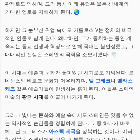
황제로도 임하며, 그의 통치 아래 유럽은 물론 신세계의
거대한 영토를 지배하게 된다. 🌏
하지만 그 눈부신 위업 속에도 카를로스 V는 정치의 비극
적인 인물로 남게 된다. 왜냐하면, 그가 통치하는 동안 계
속되는 종교 전쟁과 혁명으로 인해 국내는 불안정했고, 그
대대적인 전쟁은 스페인의 국력을 소모시켰다. 🌪️
이 시대는 예술과 문화가 꽃피었던 시기로도 기억된다. 르
네상스와 바로크 문화가 어우러지며,
엘 그레코
나
벨라스
케즈
같은 예술가들이 탄생하는 흙이 된다. 이들은 스페인
미술의
황금 시대
를 이끌어 나가게 된다.
그러나 빛나는 문화와 예술 속에서도 스페인은 잊을 수 없
는 역사적인 순간들을 경험하게 된다. 그 중 하나가 바로
헤르난 코르테스가
아즈텍 제국
을 정복하는 것이다. 이러
한 정복은 스페인에게 더욱 큰 부를 가져다 주지만, 동시