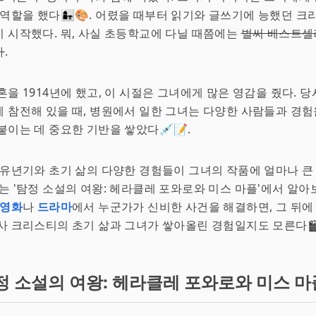
 역할을 했다👩‍👧🎨. 어렸을 때부터 읽기와 글쓰기에 능했던 크
 시작했다. 뭐, 사실 초등학교에 다닐 때쯤에는
벌써 베스트셀
가
.
혼을 1914년에 했고, 이 시절은 그녀에게 많은 영감을 줬다. 
에 참전해 있을 때, 병원에서 일한 그녀는 다양한 사람들과 경험
붙이는 데 중요한 기반을 쌓았다💉📝.
 유년기와 초기 삶의 다양한 경험들이 그녀의 작품에 얼마나 큰
는 '탐정 소설의 여왕: 헤라클레 포와로와 미스 마플'에서 알아보
영화
나
드라마
에서 누군가가 신비한 사건을 해결하면, 그 뒤에
사 크리스티의 초기 삶과 그녀가 쌓아올린 경험일지도 모른다🎬🕵️‍
정 소설의 여왕: 헤라클레 포와로와 미스 마