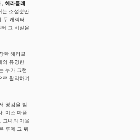
터,
헤라클레
릭터는 소설뿐만
이 두 캐릭터
터 그 비밀을
서 등장한 헤라클
에의 유명한
에는
누가 그런
공으로 활약하며
서 영감을 받
했다. 미스 마플
. 그녀의 마을
은 후에 그 뛰