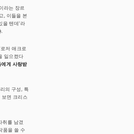
설이라는 장르
고, 이들을 본
있을 텐데'라
야
.
 '로저 애크로
을 일으켰다
들에게 사랑받
리의 구성, 특
게 보면 크리스
자취를 남겼
작품을 쓸 수