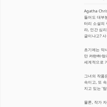
Agatha C
들어도 대부분
터리 소설의 주
라, 인간 심
글이냐고? 사
초기에는 약사
만
가만히 있
세계적으로 가
그녀의 작품
속이고, 또 
지고 있는 '
물론, 작가 