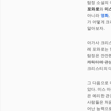
탐정 소설의 여
포와로
와
미
아니라
영화
가 어떻게 크
알아보자.
아가사 크리스티의
레 포와로는
탐정은 깐깐한
캐릭터에 관
크리스티의 대
그 다음으로 
았다. 미스 마
은 예리한 관
사람들은 처
어난 능력으로