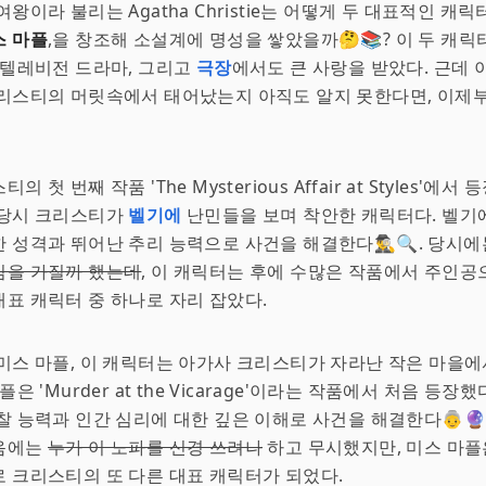
왕이라 불리는 Agatha Christie는 어떻게 두 대표적인 캐릭
스 마플
,을 창조해 소설계에 명성을 쌓았을까🤔📚? 이 두 캐
, 텔레비전 드라마, 그리고
극장
에서도 큰 사랑을 받았다. 근데 
리스티의 머릿속에서 태어났는지 아직도 알지 못한다면, 이제부
 첫 번째 작품 'The Mysterious Affair at Styles'에
 당시 크리스티가
벨기에
난민들을 보며 착안한 캐릭터다. 벨기
 성격과 뛰어난 추리 능력으로 사건을 해결한다🕵️‍♂️🔍. 당시
심을 가질까 했는데
, 이 캐릭터는 후에 수많은 작품에서 주인
표 캐릭터 중 하나로 자리 잡았다.
미스 마플, 이 캐릭터는 아가사 크리스티가 자라난 작은 마을에
플은 'Murder at the Vicarage'이라는 작품에서 처음 등장
찰 능력과 인간 심리에 대한 깊은 이해로 사건을 해결한다👵🔮
음에는
누가 이 노파를 신경 쓰려나
하고 무시했지만, 미스 마플
 크리스티의 또 다른 대표 캐릭터가 되었다.