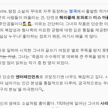
hristie, 탐정 소설의 무대로 자주 등장하는
영국
에서 출발한 작가다
의 사람들이 떠올리는 건, 단연코
헤라클레 포와로
와
미스 마
인공들이다🕵️‍♂️🕵️‍♀️. 이유는 간단하다; 그녀의 작품은 단순한
리의 복잡성과 형사학의 미묘한 균형에 대한 깊은 통찰을 제공한
실상 누구나! 좋아하는 장르가 뭐든, 여기서 배울 게 많다.
로 일하며 시작한 그녀의 글쓰기 여정은 별로 주목을 받지 못했
기는 커녕
, 그녀는 '죽음의 수수께끼'로 데뷔해 큰 주목을 받게 
장 많이 읽히는 작가 중 한 명이 되었다.
은 단순한
엔터테인먼트
로 규정짓기엔 너무도 복잡하고 깊다. 
속아 넘어가는 인간 본성을 통찰적으로 다루며, 궁극적으로는 우
탐구의 본능'을 자극한다🔍.
자신의 생애도 소설처럼 흥미롭다. 1926년에 일어난 그녀의
사라