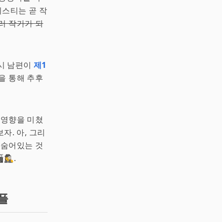
리스티는 곧 작
러 작가가 되
당시 남편이
제1
을 통해 추후
 영향을 미쳤
자. 아, 그리
 숨어있는 것
♀️.
플