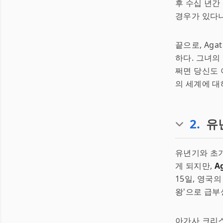
후 수십 년간
경우가 있다
끝으로, Aga
하다. 그녀의
쩌면 당신도 
의 세계에 대
2
.
유
유년기와 초
게 되지만,
A
15일, 영국
왕'으로 급부
아가사 크리스