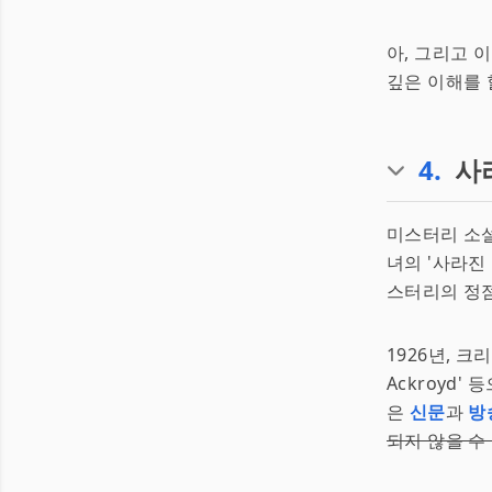
아, 그리고 
깊은 이해를 
4
.
사
미스터리 소설
녀의 '사라진
스터리의 정점을 
1926년, 크
Ackroyd
은
신문
과
방
되지 않을 수