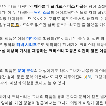
그녀의 대표 캐릭터인
헤라클레 포와로
와
미스 마플
은 탐정 소
다. 이 두 캐릭터는
탐정 소설
의 아이코닉한 인물로 자리 잡았
탐정 캐릭터를 보면 '아, 이게 포와로 혹은 마플처럼 해결할 수 
️‍♂️🕵️‍♀️.
포와로 없으면 셜록 홈즈가 최고인 줄 알았을 거
녀의 작품은 여러
미디어
로 확장되었다. 특히 '무릎 위의 살인'과
'은 영화와
티비 시리즈
로도 제작되며 전 세계에 크리스티 열풍
소설 이상의 가치를 제공하는 크리스티 작품은 여전히 많은 이
녀의 작품은
문학 분석
의 대상이기도 하다. 그녀가 사용한 미스터
 '빨간 철마' 등은 문학 이론에서도 자주 다루어진다📝🔍. 그렇
'작가' 이상의 역할을 했다고 볼 수 있다.
아가사 크리스티는 그녀의 작품을 통해 문학과 문화에 깊은 발
에 알아볼 '개인 생활과 결혼'에서는 그녀가 어떻게 이렇게 많은 