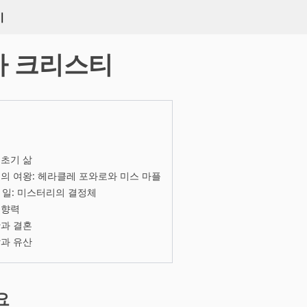
키
사 크리스티
초기 삶
의 여왕: 헤라클레 포와로와 미스 마플
1일: 미스터리의 결정체
영향력
과 결혼
과 유산
요