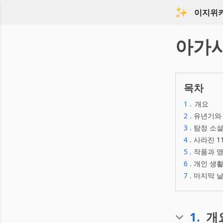
이지위
아가
목차
1
.
개요
2
.
유년기와 
3
.
탐정 소설
4
.
사라진 1
5
.
작품과 
6
.
개인 생활
7
.
마지막 날
1
.
개