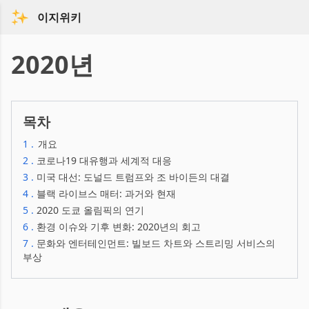
이지위키
2020년
목차
1
.
개요
2
.
코로나19 대유행과 세계적 대응
3
.
미국 대선: 도널드 트럼프와 조 바이든의 대결
4
.
블랙 라이브스 매터: 과거와 현재
5
.
2020 도쿄 올림픽의 연기
6
.
환경 이슈와 기후 변화: 2020년의 회고
7
.
문화와 엔터테인먼트: 빌보드 차트와 스트리밍 서비스의
부상