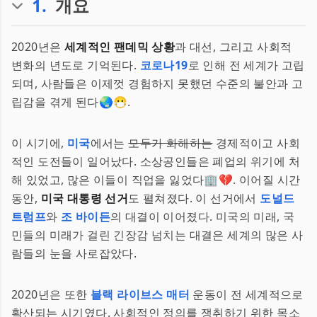
1
.
개요
2020년은
세계적인 팬데믹 상황
과 대선, 그리고 사회적
변화의 년도로 기억된다.
코로나19
로 인해 전 세계가 고립
되며, 사람들은 이제껏 경험하지 못했던 수준의 불안과 고
립감을 겪게 된다🌏😷.
이 시기에,
미국
에서는
모두가 화해하는
경제적이고 사회
적인 도전들이 일어났다. 소상공인들은 폐업의 위기에 처
해 있었고, 많은 이들이 직업을 잃었다🏢💔. 이어질 시간
동안,
미국 대통령 선거
도 펼쳐졌다. 이 선거에서
도널드
트럼프
와
조 바이든
의 대결이 이어졌다. 미국의 미래, 국
민들의 미래가 걸린 긴장감 넘치는 대결은 세계의 많은 사
람들의 눈을 사로잡았다.
2020년은 또한
블랙 라이브스 매터
운동이 전 세계적으로
확산되는 시기였다. 사회적인 정의를 쟁취하기 위한 목소