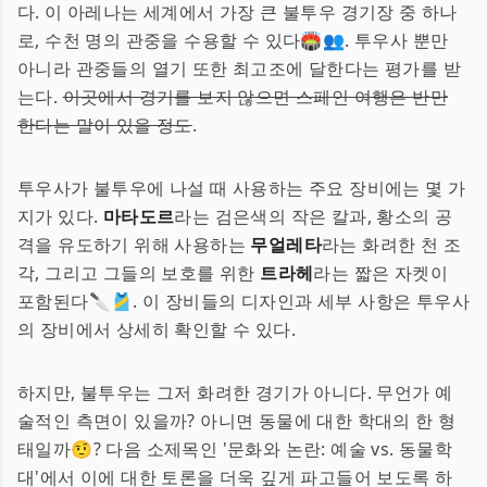
다. 이 아레나는 세계에서 가장 큰 불투우 경기장 중 하나
로, 수천 명의 관중을 수용할 수 있다🏟️👥. 투우사 뿐만
아니라 관중들의 열기 또한 최고조에 달한다는 평가를 받
는다.
이곳에서 경기를 보지 않으면 스페인 여행은 반만
한다는 말이 있을 정도
.
투우사가 불투우에 나설 때 사용하는 주요 장비에는 몇 가
지가 있다.
마타도르
라는 검은색의 작은 칼과, 황소의 공
격을 유도하기 위해 사용하는
무얼레타
라는 화려한 천 조
각, 그리고 그들의 보호를 위한
트라헤
라는 짧은 자켓이
포함된다🔪🎽. 이 장비들의 디자인과 세부 사항은 투우사
의 장비에서 상세히 확인할 수 있다.
하지만, 불투우는 그저 화려한 경기가 아니다. 무언가 예
술적인 측면이 있을까? 아니면 동물에 대한 학대의 한 형
태일까🤨? 다음 소제목인 '문화와 논란: 예술 vs. 동물학
대'에서 이에 대한 토론을 더욱 깊게 파고들어 보도록 하