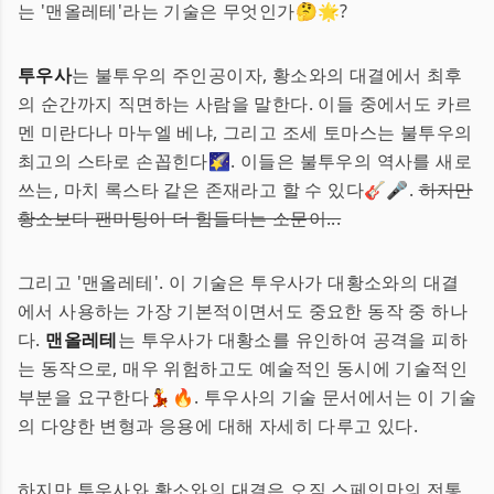
는 '맨올레테'라는 기술은 무엇인가🤔🌟?
투우사
는 불투우의 주인공이자, 황소와의 대결에서 최후
의 순간까지 직면하는 사람을 말한다. 이들 중에서도 카르
멘 미란다나 마누엘 베냐, 그리고 조세 토마스는 불투우의
최고의 스타로 손꼽힌다🌠. 이들은 불투우의 역사를 새로
쓰는, 마치 록스타 같은 존재라고 할 수 있다🎸🎤.
하지만
황소보다 팬미팅이 더 힘들다는 소문이...
그리고 '맨올레테'. 이 기술은 투우사가 대황소와의 대결
에서 사용하는 가장 기본적이면서도 중요한 동작 중 하나
다.
맨올레테
는 투우사가 대황소를 유인하여 공격을 피하
는 동작으로, 매우 위험하고도 예술적인 동시에 기술적인
부분을 요구한다💃🔥. 투우사의 기술 문서에서는 이 기술
의 다양한 변형과 응용에 대해 자세히 다루고 있다.
하지만 투우사와 황소와의 대결은 오직 스페인만의 전통