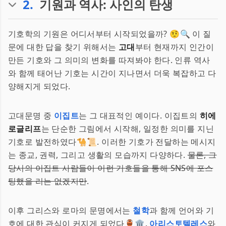
2
.
기원과 역사: 사인의 탄생
기호학의 기원은 어디서부터 시작되었을까? 🤨🔍 이 질
문에 대한 답을 찾기 위해서는
고대
부터 현재까지 인간이
만든 기호와 그 의미의 변화를 따져봐야 한다. 인류 역사
와 함께 태어난 기호는 시간이 지나면서 더욱 복잡하고 다
양해지게 되었다.
고대문명 중
이집트
는 그 대표적인 예이다. 이집트의
히에
로글리프
는 단순한 그림에서 시작해, 일정한 의미를 지닌
기호로 발전하였다🐪📜. 이러한 기호가 전달하는 메시지
는 종교, 권력, 그리고 생활의 모습까지 다양하다.
물론, 그
당시의 이집트 사람들이 이런 기호들을 통해 SNS에 포스
팅했을 리는 없겠지만
.
이후 그리스와 로마의 문명에서는
철학
과 함께 언어와 기
호에 대한 관심이 커지게 되었다🏺🏛.
아리스토텔레스
와