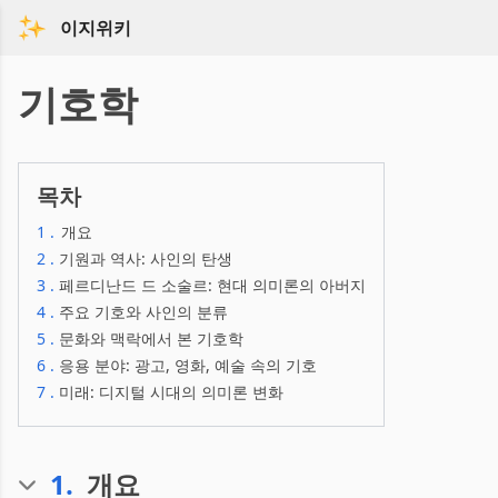
이지위키
기호학
목차
1
.
개요
2
.
기원과 역사: 사인의 탄생
3
.
페르디난드 드 소술르: 현대 의미론의 아버지
4
.
주요 기호와 사인의 분류
5
.
문화와 맥락에서 본 기호학
6
.
응용 분야: 광고, 영화, 예술 속의 기호
7
.
미래: 디지털 시대의 의미론 변화
1
.
개요