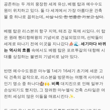
공존하는 두 개의 웅장한 세계 유산, 베렘 탑과 예수수도
원이 위치하고 있다. 둘 다 세계에서 가장 아름다운 건축
물 중 하나로 꼽히는데,
사실 나도 한 번쯤은 가보고 싶다
.
베렘 탑은 리스본의 항구 지역, 테조 강 둑에 서있다. 이 탑
은 원래 헨리항해왕의 기념비로 건설되었으며, 선박들이
세계로 떠나기 전에 이곳을 지나갔다⛵🌊.
세기마다 바뀌
는 역사의 흐름
속에서도 베렘 탑은 포르투갈의 대항해 시
대를 상징하는 불변의 기념비로 남아 있다.
반면 예수수도원은 마누엘 1세가 16세기 초기에 세운 고
딕 건축의 걸작으로, 리스본을 방문하는 여행객 사이에서
인기 명소 중 하나다🏰🙌.
비록
대지진으로 인해 일부가
손상되기도 했지만, 그 장려한 마누엘식 건축 스타일은 여
전히 세상의 많은 이들을 매료시킨다✨.