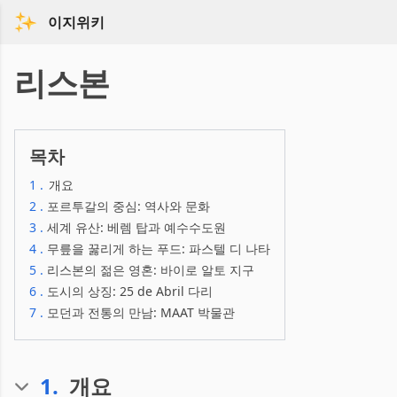
이지위키
리스본
목차
1
.
개요
2
.
포르투갈의 중심: 역사와 문화
3
.
세계 유산: 베렘 탑과 예수수도원
4
.
무릎을 꿇리게 하는 푸드: 파스텔 디 나타
5
.
리스본의 젊은 영혼: 바이로 알토 지구
6
.
도시의 상징: 25 de Abril 다리
7
.
모던과 전통의 만남: MAAT 박물관
1
.
개요