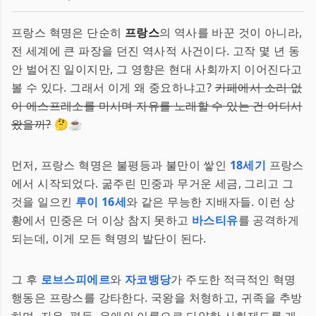
프랑스 혁명은 단순히
프랑스
의 역사를 바꾼 것이 아니라,
전 세계에 큰 파장을 던진 역사적 사건이다. 고작 몇 년 동
안 벌어진 일이지만, 그 영향은 현대 사회까지 이어진다고
볼 수 있다. 그래서 이게 왜 중요하냐고?
카페에서 소리 없
이 에스프레소를 마시며 자유를 노래할 수 있는 건 어디서
왔을까?
🤔☕
먼저, 프랑스 혁명은 불평등과 불만이 쌓인
18세기
프랑스
에서 시작되었다. 굶주린 민중과 무거운 세금, 그리고 그
것을 일으킨
루이 16세
와 같은 무능한 지배자들. 이런 상
황에서 민중은 더 이상 참지 못하고
바스티유
를 공격하게
되는데, 이게 모든 혁명의 발단이 된다.
그 후
로브스피에르
와
자코뱅당
가 주도한 적극적인 혁명
행동은 프랑스를 강타한다. 국왕을 처형하고, 귀족을 추방