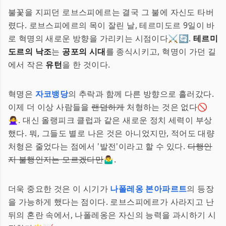
불꽃을 지피던 로브스피에르는 결국 그 불에 자신도 타버
렸다. 로브스피에르의 목이 잘린 날, 테르미도르 9일이 바
로 혁명의 새로운 방향을 가리키는 시점이다⚔️🔄.
테르미
도르의 낙조
는
공포의 시대
를 종식시키고, 혁명이 가던 길
에서 작은
유턴
을 한 것이다.
혁명은
자코뱅당
의 추락과 함께 다른 방향으로 흘러갔다.
이제 더 이상 사람들을
랜덤하게
처형하는 것은 없다🚫
🙅‍♀️. 대신 올랭피크 클럽과 같은 새로운 정치 세력이 부상
했다. 뭐, 그들도 별로 나은 것은 아니었지만, 적어도 대량
처형은 줄었다는 점에서 '발전'이라고 할 수 있다.
다행인
지 불행인지는 모르겠다만
🤷‍♂️.
더욱 중요한 것은 이 시기가
나폴레옹 본아파르트
의 등장
을 가능하게 했다는 점이다. 로브스피에르가 사라지고 난
뒤의 혼란 속에서, 나폴레옹은 자신의 능력을 과시하기 시