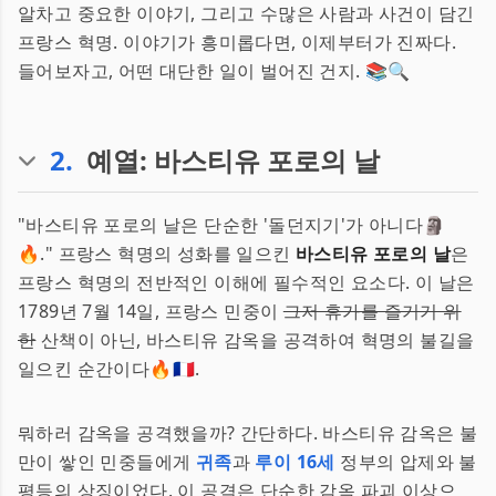
알차고 중요한 이야기, 그리고 수많은 사람과 사건이 담긴
프랑스 혁명. 이야기가 흥미롭다면, 이제부터가 진짜다.
들어보자고, 어떤 대단한 일이 벌어진 건지. 📚🔍
2
.
예열: 바스티유 포로의 날
"바스티유 포로의 날은 단순한 '돌던지기'가 아니다🗿
🔥." 프랑스 혁명의 성화를 일으킨
바스티유 포로의 날
은
프랑스 혁명의 전반적인 이해에 필수적인 요소다. 이 날은
1789년 7월 14일, 프랑스 민중이
그저 휴가를 즐기기 위
한
산책이 아닌, 바스티유 감옥을 공격하여 혁명의 불길을
일으킨 순간이다🔥🇫🇷.
뭐하러 감옥을 공격했을까? 간단하다. 바스티유 감옥은 불
만이 쌓인 민중들에게
귀족
과
루이 16세
정부의 압제와 불
평등의 상징이었다. 이 공격은 단순한 감옥 파괴 이상으