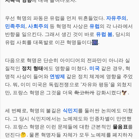
지속적 영향
에 대해 들여다보자.
우선 혁명의 파동은 유럽을 먼저 뒤흔들었다.
자유주의
,
민족주의
,
사회주의
등 혁명적 사상은
유럽
의 각 나라에서
반향을 일으킨다. 그래서 생긴 것이 바로
유럽 봄
, 당시의
유럽 사회를 대폭발로 이끈 혁명들이다🎆.
다음으로 혁명은 단순히 아이디어의 전파만이 아니라 실
질적인
정치 형태
에도 영향을 미쳤다.
미국
같은 경우, 혁
명적 사상이 들어와
연방제
같은 정치 체계에 영향을 주었
다. 뭐, 이미 미국은 독립전쟁으로 '자유와 평등'을 외쳤지
만, 프랑스 혁명은 그것을 더욱
확고하게
강화시켰다🦅.
세 번째로, 혁명의 불길은
식민지
를 둘러싼 논의에도 미쳤
다. 그 당시 식민지에서는 노예제도와 인종차별이 만연했
다. 프랑스 혁명은 이런 문제들에 대한 근본적인
물음표
를
던진다🤔. 물론 혁명자들 자체가 모두 노예제를 폐지하자