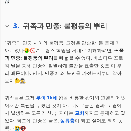
👀
3
.
귀족과 민중: 불평등의 뿌리
"귀족과 민중 사이의 불평등, 그것은 단순한 '돈 문제'가
아니었다🤑🚫." 프랑스 혁명을 제대로 이해하려면,
귀족
과 민중: 불평등의 뿌리
를 빼놓을 수 없다. 바스티유 포로
의 날을 통해 민중이 활발하게 불만을 표출한 것도 이 뿌
리 때문이다. 먼저, 민중이 왜 불만을 가졌는지부터 알아
보자🤔🕵️.
귀족들은 그저
루이 16세
왕을 비롯한 왕가와 연결되어 있
어서만 특권을 누렸던 것이 아니다. 그들은 땅과 그 땅에
서 발생하는 모든 재산, 심지어는
교회
까지도 통제하고 있
었다. 덕분에 민중은 물론,
상류층
이 되고 싶어도 되지 못
했다😭🚷.