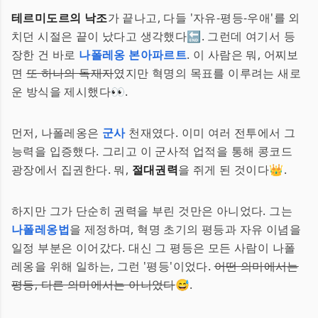
테르미도르의 낙조
가 끝나고, 다들 '자유-평등-우애'를 외
치던 시절은 끝이 났다고 생각했다🔚. 그런데 여기서 등
장한 건 바로
나폴레옹 본아파르트
. 이 사람은 뭐, 어찌보
면
또 하나의 독재자
였지만 혁명의 목표를 이루려는 새로
운 방식을 제시했다👀.
먼저, 나폴레옹은
군사
천재였다. 이미 여러 전투에서 그
능력을 입증했다. 그리고 이 군사적 업적을 통해 콩코드
광장에서 집권한다. 뭐,
절대권력
을 쥐게 된 것이다👑.
하지만 그가 단순히 권력을 부린 것만은 아니었다. 그는
나폴레옹법
을 제정하며, 혁명 초기의 평등과 자유 이념을
일정 부분은 이어갔다. 대신 그 평등은 모든 사람이 나폴
레옹을 위해 일하는, 그런 '평등'이었다.
어떤 의미에서는
평등, 다른 의미에서는 아니었다
😅.