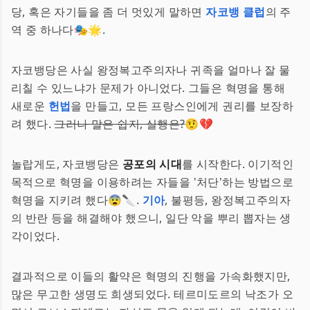
당, 혹은 자기들을 좀 더 멋있게 말하면
자코뱅 클럽
의 주
역 중 하나다🎭🌟.
자코뱅당은 사실 왕정복고주의자나 귀족을 얼마나 잘 물
리칠 수 있느냐가 문제가 아니었다. 그들은 혁명을 통해
새로운
헌법
을 만들고, 모든 프랑스인에게 권리를 보장하
려 했다.
그러나 말은 쉽지, 실행은?
🤨💔
놀랍게도, 자코뱅당은
공포의 시대
를 시작한다. 이기적인
목적으로 혁명을 이용하려는 자들을 '처단'하는 방법으로
혁명을 지키려 했다😨🔪.
기아
, 불평등, 왕정복고주의자
의 반란 등을 해결해야 했으니, 일단 악을 뿌리 뽑자는 생
각이었다.
결과적으로 이들의 활약은 혁명의 진행을 가속화했지만,
많은 무고한 생명도 희생되었다. 테르미도르의 낙조가 오