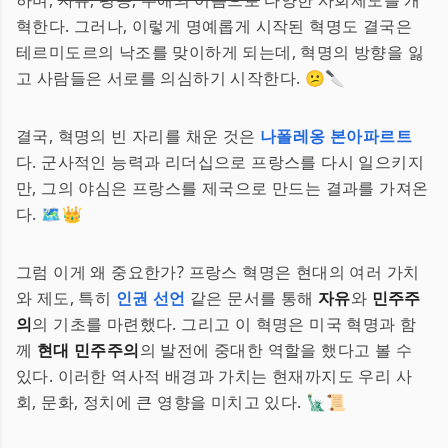
하며,
자유, 평등, 우애의 이름으로
다양한 사회제도를 개
혁한다. 그러나, 이렇게 명예롭게 시작된 혁명도 결국은
테르미도르의 낙조를 맞이하게 되는데, 혁명의 방향을 잃
고 사람들은 서로를 의심하기 시작한다. 😕🔪
결국, 혁명의 빈 자리를 채운 것은
나폴레옹 본아파르트
다. 군사적인 능력과 리더십으로 프랑스를 다시 일으키지
만, 그의 야심은 프랑스를 제국으로 만드는 결과를 가져온
다. 🗺️👑
그럼 이게 왜 중요한가? 프랑스 혁명은 현대의 여러 가치
와 제도, 특히
인권 선언
같은 문서를 통해
자유
와
민주주
의
의 기초를 마련했다. 그리고 이 혁명은 미국 혁명과 함
께
현대 민주주의
의 발전에 중대한 역할을 했다고 볼 수
있다. 이러한 역사적 배경과 가치는 현재까지도 우리 사
회, 문화, 정치에 큰 영향을 미치고 있다. 🗽📜