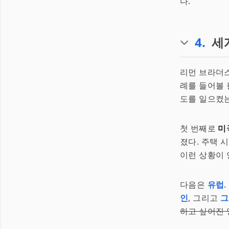
다.
4
.
세
리먼 브라더스
례를 들어볼 
도를 일으켰는
첫 번째로
미
졌다. 주택 
이런 상황이 
다음은
유럽
인
, 그리고
그
하고 싶어진 