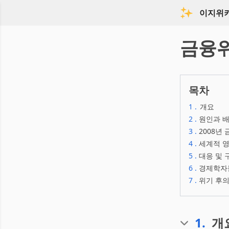
이지위
금융
목차
1
.
개요
2
.
원인과 
3
.
2008년
4
.
세계적 영
5
.
대응 및 
6
.
경제학자들
7
.
위기 후의
1
.
개