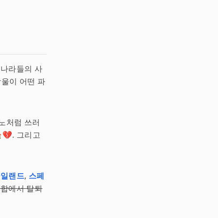
 나라들의 사
방울이 어떤 파
미노처럼 쓰러
💔. 그리고
아일랜드
,
스페
합에서 탈퇴