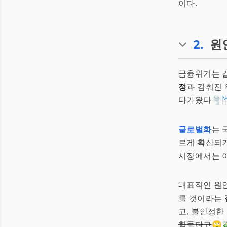
이다.
2
.
원
금융위기는 갑
정
과 감춰진
다가왔다🌪️
글로벌화
는 
르게 확산되기
시장에서는 
대표적인 원
를 것이라는
고, 불안정한
힘들다고
🙄