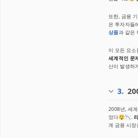
또한, 금융 
은 투자자들에
상품
과 같은
이 모든 요소
세계적인 문
산이 발생하게
3
.
2
2008년, 
었다😲📉.
계 금융 시장