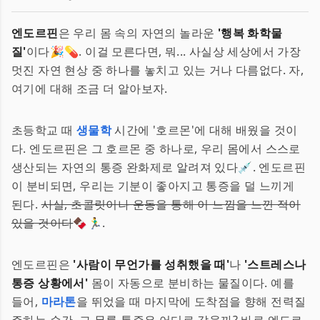
엔도르핀
은 우리 몸 속의 자연의 놀라운
'행복 화학물
질'
이다🎉💊. 이걸 모른다면, 뭐... 사실상 세상에서 가장
멋진 자연 현상 중 하나를 놓치고 있는 거나 다름없다. 자,
여기에 대해 조금 더 알아보자.
초등학교 때
생물학
시간에 '호르몬'에 대해 배웠을 것이
다. 엔도르핀은 그 호르몬 중 하나로, 우리 몸에서 스스로
생산되는 자연의 통증 완화제로 알려져 있다💉. 엔도르핀
이 분비되면, 우리는 기분이 좋아지고 통증을 덜 느끼게
된다.
사실, 초콜릿이나 운동을 통해 이 느낌을 느낀 적이
있을 것이다
🍫🏃‍♂️.
엔도르핀은
'사람이 무언가를 성취했을 때'
나
'스트레스나
통증 상황에서'
몸이 자동으로 분비하는 물질이다. 예를
들어,
마라톤
을 뛰었을 때 마지막에 도착점을 향해 전력질