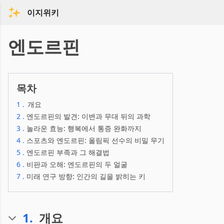
이지위키
엔도르핀
목차
1
.
개요
2
.
엔도르핀의 발견: 이변과 무대 뒤의 과학
3
.
놀라운 효능: 행복에서 통증 완화까지
4
.
스포츠와 엔도르핀: 올림픽 선수의 비밀 무기
5
.
엔도르핀 부족과 그 해결법
6
.
비판과 오해: 엔도르핀의 두 얼굴
7
.
미래 연구 방향: 인간의 길을 밝히는 키
1
.
개요