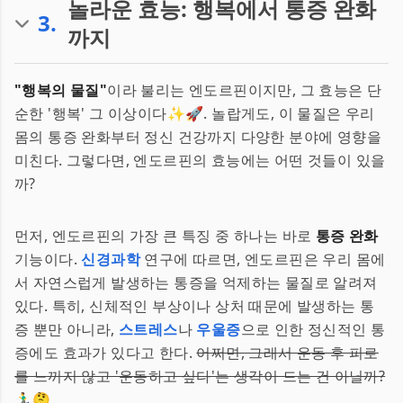
놀라운 효능: 행복에서 통증 완화
3
.
까지
"행복의 물질"
이라 불리는 엔도르핀이지만, 그 효능은 단
순한 '행복' 그 이상이다✨🚀. 놀랍게도, 이 물질은 우리
몸의 통증 완화부터 정신 건강까지 다양한 분야에 영향을
미친다. 그렇다면, 엔도르핀의 효능에는 어떤 것들이 있을
까?
먼저, 엔도르핀의 가장 큰 특징 중 하나는 바로
통증 완화
기능이다.
신경과학
연구에 따르면, 엔도르핀은 우리 몸에
서 자연스럽게 발생하는 통증을 억제하는 물질로 알려져
있다. 특히, 신체적인 부상이나 상처 때문에 발생하는 통
증 뿐만 아니라,
스트레스
나
우울증
으로 인한 정신적인 통
증에도 효과가 있다고 한다.
어쩌면, 그래서 운동 후 피로
를 느끼지 않고 '운동하고 싶다'는 생각이 드는 건 아닐까?
🏃‍♂️🤔.