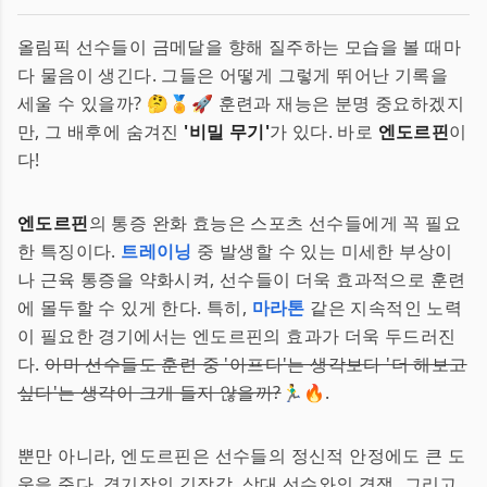
올림픽 선수들이 금메달을 향해 질주하는 모습을 볼 때마
다 물음이 생긴다. 그들은 어떻게 그렇게 뛰어난 기록을
세울 수 있을까? 🤔🏅🚀 훈련과 재능은 분명 중요하겠지
만, 그 배후에 숨겨진
'비밀 무기'
가 있다. 바로
엔도르핀
이
다!
엔도르핀
의 통증 완화 효능은 스포츠 선수들에게 꼭 필요
한 특징이다.
트레이닝
중 발생할 수 있는 미세한 부상이
나 근육 통증을 약화시켜, 선수들이 더욱 효과적으로 훈련
에 몰두할 수 있게 한다. 특히,
마라톤
같은 지속적인 노력
이 필요한 경기에서는 엔도르핀의 효과가 더욱 두드러진
다.
아마 선수들도 훈련 중 '아프다'는 생각보다 '더 해보고
싶다'는 생각이 크게 들지 않을까?
🏃‍♂️🔥.
뿐만 아니라, 엔도르핀은 선수들의 정신적 안정에도 큰 도
움을 준다. 경기장의 긴장감, 상대 선수와의 경쟁, 그리고