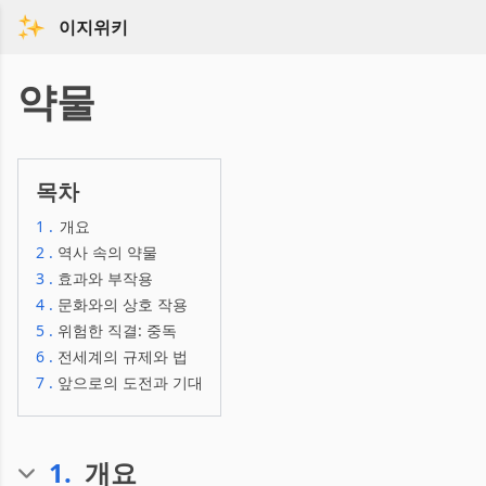
이지위키
약물
목차
1
.
개요
2
.
역사 속의 약물
3
.
효과와 부작용
4
.
문화와의 상호 작용
5
.
위험한 직결: 중독
6
.
전세계의 규제와 법
7
.
앞으로의 도전과 기대
1
.
개요