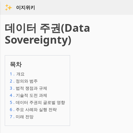
이지위키
데이터 주권(Data
Sovereignty)
목차
1
.
개요
2
.
정의와 범주
3
.
법적 쟁점과 규제
4
.
기술적 도전 과제
5
.
데이터 주권의 글로벌 영향
6
.
주요 사례와 실행 전략
7
.
미래 전망