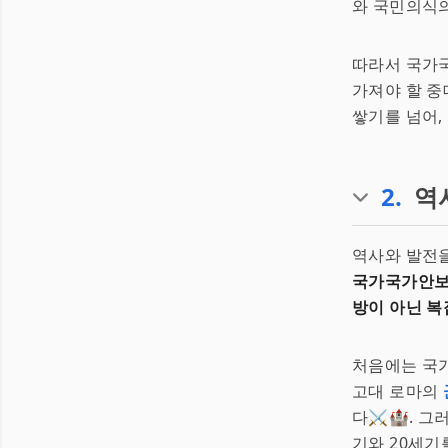
와 국민의식의
따라서 국가국
가져야 할 중
쌓기를 넘어, 
2
.
역
역사와 발전을
국가국가안보
방이 아닌 복
처음에는 국
고대 로마의
다⚔️🏰. 
기와 20세기