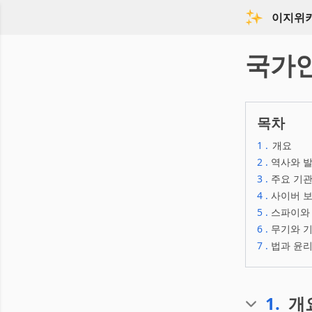
이지위
국가
목차
1
.
개요
2
.
역사와 
3
.
주요 기관
4
.
사이버 
5
.
스파이와
6
.
무기와 
7
.
법과 윤
1
.
개