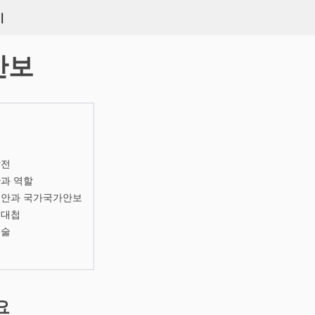
키
안보
발전
과 역할
보안과 국가국가안보
 대첩
기술
리
요