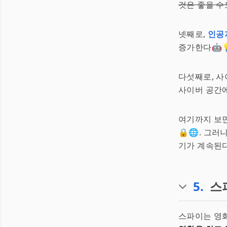
것은 좋을 수
넷째로,
인공
증가한다🤖
다섯째로, 
사이버 공간에
여기까지 보
🔒🌐. 그
기가 계속된다
5
.
스
스파이는 영