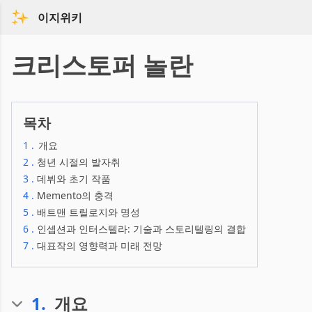
이지위키
크리스토퍼 놀란
목차
1
.
개요
2
.
청년 시절의 발자취
3
.
데뷔와 초기 작품
4
.
Memento의 충격
5
.
배트맨 트릴로지와 명성
6
.
인셉션과 인터스텔라: 기술과 스토리텔링의 결합
7
.
대표작의 영향력과 미래 전망
1
.
개요