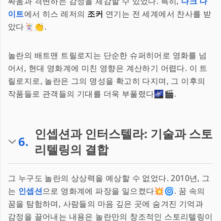
싸움과 격변하는 감정을 체감할 수 있었다. 특히,
다크 나
이트
에서 히스 레저의
조커
연기는 전 세계에서 찬사를 받
았다🃏👏.
놀란의 배트맨 트릴로지는 단순한 슈퍼히어로 영화를 넘
어서, 현대 영화계에 미친 영향은 계산하기 어렵다. 이 트
릴로지로, 놀란은 그의 명성을 확고히 다지며, 그 이후의
작품들로 관객들의 기대를 더욱 부풀렸다🌌🎬.
인셉션과 인터스텔라: 기술과 스토
6
.
리텔링의 결합
그 누구도 놀란의 상상력을 예상할 수 없었다. 2010년, 그
는
인셉션
으로 영화계에 파장을 일으켰다💥🌀. 꿈 속의
꿈을 탐험하며, 사람들의 마음 깊은 곳에 숨겨진 기억과
감정을 끌어내는 내용은 놀란만의 창조적인 스토리텔링이