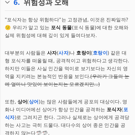
6
.
위험성과 오해
"포식자는 항상 위험하다"는 고정관념, 이것은 진짜일까?
😕 우리가 알고 있는
포식 동물
(포식 동물)에 대한 오해와
실제 위험성에 대해 깊이 있게 들여다보자.
대부분의 사람들은
사자
(
사자
)나
호랑이
(
호랑이
) 같은 대
형 포식자를 떠올릴 때, 공격적이고 위험하다고 생각한다.
하지만 이들은 사실 인간을 먹이로 보기보다는 자신의 영
역을 지키려는 본능적인 반응을 보인다.
(우리가 그들의 눈
에 얼마나 맛있어 보이는지는 모르겠지만...)
또한,
상어
(
상어
)는 많은 사람들에게 공포의 대상이다. 영
화나 미디어에선 상어가 항상 인간을 공격하는
포식자
(
포
식자
)로 그려지곤 한다. 그러나 실제로는 상어에게 공격당
하는 사고는 극히 드물다. 대다수의 상어 종은 인간을 공
격하지 않는다🦈🦈.