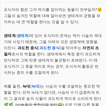
포식자라 함은 그저 먹이를 잡아먹는 동물이 전부일까?😯
그들의 숨겨진 역할에 대해 알아보면 생태계의 균형을 유
지하는 데 큰 역할을 한다는 것을 알 수 있다.
생태계
(
생태계
)에 있어 포식자의 존재는 먹이 사슬의 꼭대
기에 서있기 때문에, 그들 아래의 모든 생명체에 영향을
미친다.
과도한 증식
(
과도한 증식
)을 막아주는
자연의 조
절자
로서의 역할을 한다. 생태계에서 특정 종이 과도하게
번식하면 그에 따른 생태계의 불균형이 초래된다. 이 때
포식자가 그 종을 먹이로 하는 경우, 포식자의 활동은 번
식하는 종의 수를 조절하게 된다.
예를 들면,
늑대
(
늑대
)는 사슴의 수를 조절하는 중요한 역
할을 한다. 만약 늑대가 없다면, 사슴의 수가 급증하게 되
어 그 결과로 숲의 식물이 과도하게 먹이로 소비되게 된다
🌿🌿.
(사슴들의 무한리필 파티
😂
)
이로 인해 다른 동물