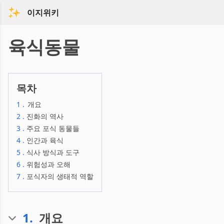
이지위키
육식동물
목차
1
.
개요
2
.
진화의 역사
3
.
주요 포식 동물들
4
.
인간과 육식
5
.
식사 방식과 도구
6
.
위험성과 오해
7
.
포식자의 생태적 역할
1
.
개요