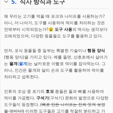
5
.
식사 방식과 도구
왜 우리는 고기를 먹을 때 포크와 나이프를 사용하는가?
아니, 더 나아가, 도구를 사용하여 먹이를 처리하는 것은
언제부터 시작되었는가?😮
도구 사용
의 역사는 생각보다
오래되었으며, 다양한 동물들도 도구를 활용하고 있다.
먼저, 포식 동물들 중 일부는 특별한 기술이나
행동 양식
(행동 양식)을 가지고 있다. 예를 들면, 산호초에서 살아가
는
물개
(
물개
)는 날카로운 이빨로 먹이를 잡아먹는다. 그
러나, 인간은 물개와 달리 손과 도구를 활용하여 먹이를
처리하고 섭취한다.
인류의 조상 중 초기의
호모
종들은 돌과 뼈를 사용하여
먹이를 가공했다.
구석기
(구석기) 문화의 발전으로 다양한
도구들이 등장했다.
(뼈로 만든 나이프는 진짜 멋져 보였
을 것이다!)
이러한 도구들은 고기를 적절히 분리하고 가