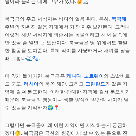
왕이라 불리는 데에 그유가 있다.👑🏔️
북극곰의 주요 서식지는 바다의 얼음 위다. 특히,
북극해
주변의 끼워진 얼음 지대에서 가장 자주 발견된다. 그러나
이렇게 해양 서식지에 의존하는 동물이라고 해서 물속에
만 있을 줄 알면 큰 오산이다. 북극곰은 땅 위에서도 활발
한 활동을 보여준다, 특히 먹이를 사냥하거나 새끼를 낳을
때 그렇다🌊🐾.
더 깊게 들어가면, 북극곰은
캐나다
,
노르웨이
의 스발바르
드 군도,
러시아
의 북쪽 해안, 그리고
그린란드
와 같은 지
역에 걸쳐 분포한다. 이러한 광대한 지역에 걸쳐 분포하기
때문에 북극곰의 행동이나 생활 양식이 약간씩 차이가 날
수 있음을 기억하자🌍📍.
그렇다면 북극곰이 왜 이런 지역에만 서식하는지 궁금하
겠다🤔. 북극곰은 극한의 환경에서 살 수 있는 몸으로 진