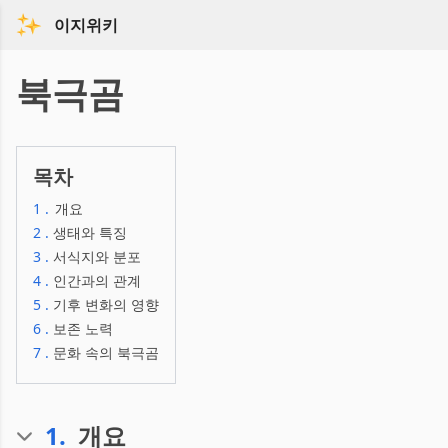
이지위키
북극곰
목차
1
.
개요
2
.
생태와 특징
3
.
서식지와 분포
4
.
인간과의 관계
5
.
기후 변화의 영향
6
.
보존 노력
7
.
문화 속의 북극곰
1
.
개요