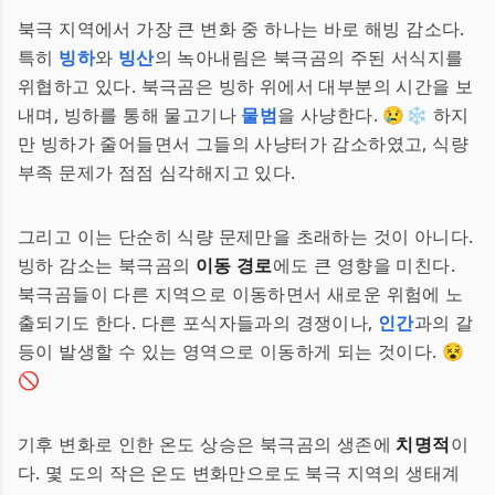
북극 지역에서 가장 큰 변화 중 하나는 바로 해빙 감소다.
특히
빙하
와
빙산
의 녹아내림은 북극곰의 주된 서식지를
위협하고 있다. 북극곰은 빙하 위에서 대부분의 시간을 보
내며, 빙하를 통해 물고기나
물범
을 사냥한다. 😢❄️ 하지
만 빙하가 줄어들면서 그들의 사냥터가 감소하였고, 식량
부족 문제가 점점 심각해지고 있다.
그리고 이는 단순히 식량 문제만을 초래하는 것이 아니다.
빙하 감소는 북극곰의
이동 경로
에도 큰 영향을 미친다.
북극곰들이 다른 지역으로 이동하면서 새로운 위험에 노
출되기도 한다. 다른 포식자들과의 경쟁이나,
인간
과의 갈
등이 발생할 수 있는 영역으로 이동하게 되는 것이다. 😵
🚫
기후 변화로 인한 온도 상승은 북극곰의 생존에
치명적
이
다. 몇 도의 작은 온도 변화만으로도 북극 지역의 생태계