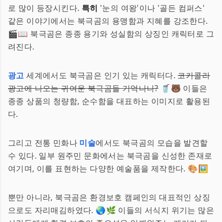
로 많이 등장시킨다.
특히
'눈의 여왕'이나 '골든 컴퍼스'
같은 이야기에서는 북극곰의 용맹함과 지혜를 강조한다.
🎬📖 북극곰은 종종 용기와 성실함의 상징인 캐릭터로 그
려진다.
광고
세계에서도 북극곰은 인기 있는 캐릭터다.
코카콜라
광고에 나오는 귀여운 북극곰들 기억나나?
🥤🐻 이들은
종종 상품의 청량함, 순수함을 대표하는 이미지로 활용된
다.
그리고 전통 민화나
미술
에서도 북극곰의 모습을 발견할
수 있다. 일부 원주민 문화에서는 북극곰을 신성한 존재로
여기며, 이를 표현하는 다양한 예술품을 제작한다. 🎨🖼️
뿐만 아니라, 북극곰은 환경보호 캠페인의 대표적인 상징
으로도 자리매김하였다. 🌏🌿 이들의 서식지 위기는 많은