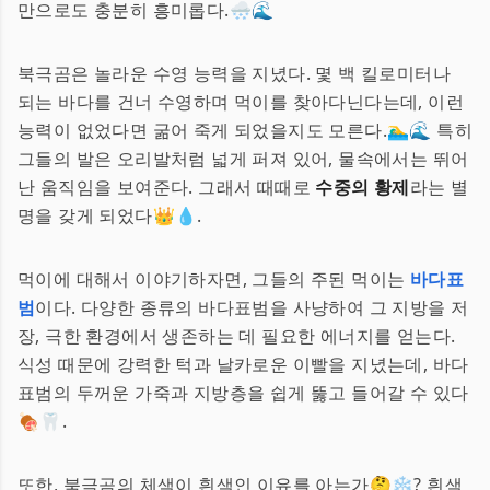
만으로도 충분히 흥미롭다.🌨️🌊
북극곰은 놀라운 수영 능력을 지녔다. 몇 백 킬로미터나
되는 바다를 건너 수영하며 먹이를 찾아다닌다는데, 이런
능력이 없었다면 굶어 죽게 되었을지도 모른다.🏊‍♂️🌊 특히
그들의 발은 오리발처럼 넓게 퍼져 있어, 물속에서는 뛰어
난 움직임을 보여준다. 그래서 때때로
수중의 황제
라는 별
명을 갖게 되었다👑💧.
먹이에 대해서 이야기하자면, 그들의 주된 먹이는
바다표
범
이다. 다양한 종류의 바다표범을 사냥하여 그 지방을 저
장, 극한 환경에서 생존하는 데 필요한 에너지를 얻는다.
식성 때문에 강력한 턱과 날카로운 이빨을 지녔는데, 바다
표범의 두꺼운 가죽과 지방층을 쉽게 뚫고 들어갈 수 있다
🍖🦷.
또한, 북극곰의 체색이 흰색인 이유를 아는가🤔❄️? 흰색