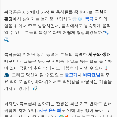
북극곰은 세상에서 가장 큰 육식동물 중 하나로,
극한의
환경
에서 살아가는 놀라운 생명체다🌨️❄️.
북극
지역의
얼음 위에서 주로 생활하면서, 물속에서도 능숙하게 움직
일 수 있는 그들의 특성은 과연 어떻게 형성되었을까?🐾
🌊
북극곰의 뛰어난 생존 능력은 그들의 특별한
체구와 생태
때문이다. 그들은 두꺼운 지방층과 밀도 높은 털로 둘러싸
여 있어 극한의 추위 속에서도 따뜻하게 지낼 수 있다🌡️
🧥. 그리고 당신이 알 수도 있는
물고기
나
바다표범
을 주
요 먹이로 삼아, 바다 위에서도 먹잇감을 사냥하는 기술을
가지고 있다🍴🎣.
하지만, 북극곰의 살아가는 환경은 최근 기후 변화로 인해
위험에 처해 있다.
지구 온난화
로 인해 바닷빙이 녹아, 그