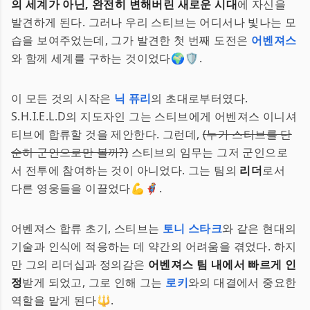
의 세계가 아닌, 완전히 변해버린 새로운 시대
에 자신을
발견하게 된다. 그러나 우리 스티브는 어디서나 빛나는 모
습을 보여주었는데, 그가 발견한 첫 번째 도전은
어벤져스
와 함께 세계를 구하는 것이었다🌍🛡️.
이 모든 것의 시작은
닉 퓨리
의 초대로부터였다.
S.H.I.E.L.D의 지도자인 그는 스티브에게 어벤져스 이니셔
티브에 합류할 것을 제안한다. 그런데,
(누가 스티브를 단
순히 군인으로만 볼까?)
스티브의 임무는 그저 군인으로
서 전투에 참여하는 것이 아니었다. 그는 팀의
리더
로서
다른 영웅들을 이끌었다💪🦸‍♂️.
어벤져스 합류 초기, 스티브는
토니 스타크
와 같은 현대의
기술과 인식에 적응하는 데 약간의 어려움을 겪었다. 하지
만 그의 리더십과 정의감은
어벤져스 팀 내에서 빠르게 인
정
받게 되었고, 그로 인해 그는
로키
와의 대결에서 중요한
역할을 맡게 된다🔱.