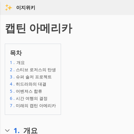
이지위키
캡틴 아메리카
목차
1
.
개요
2
.
스티브 로저스의 탄생
3
.
슈퍼 솔저 프로젝트
4
.
히드라와의 대결
5
.
어벤져스 합류
6
.
시간 여행의 결정
7
.
미래의 캡틴 아메리카
1
.
개요