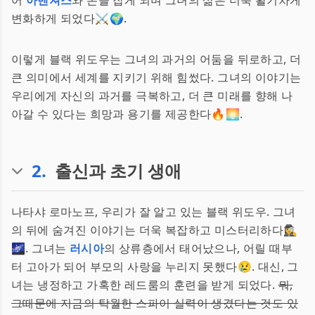
어
아벤져스
와 손을 잡게 되며 그녀의 삶은 더욱 활기차게
변화하게 되었다⚔️🌍.
이렇게 블랙 위도우는 그녀의 과거의 어둠을 뒤로하고, 더
큰 의미에서 세계를 지키기 위해 힘썼다. 그녀의 이야기는
우리에게 자신의 과거를 극복하고, 더 큰 미래를 향해 나
아갈 수 있다는 희망과 용기를 제공한다🔥🌅.
2
.
출신과 초기 생애
나타샤 로마노프, 우리가 잘 알고 있는 블랙 위도우. 그녀
의 뒤에 숨겨진 이야기는 더욱 복잡하고 미스터리하다🕵️‍♀️
🌌. 그녀는
러시아
의 상류층에서 태어났으나, 어릴 때부
터 고아가 되어 부모의 사랑을 누리지 못했다😢. 대신, 그
녀는 냉정하고 가혹한 레드룸의 훈련을 받게 되었다.
뭐,
그때문에 지금의 탁월한 스파이 실력이 생겼다는 것도 있