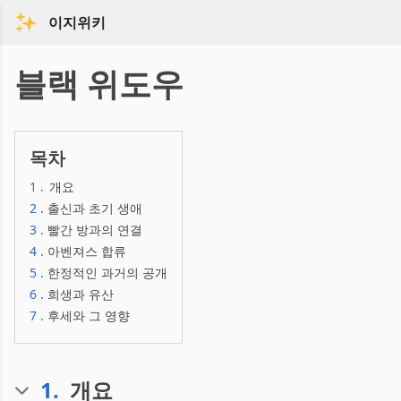
이지위키
블랙 위도우
목차
1
.
개요
2
.
출신과 초기 생애
3
.
빨간 방과의 연결
4
.
아벤져스 합류
5
.
한정적인 과거의 공개
6
.
희생과 유산
7
.
후세와 그 영향
1
.
개요