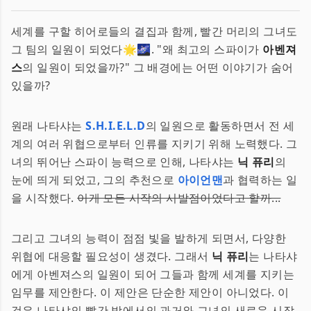
세계를 구할 히어로들의 결집과 함께, 빨간 머리의 그녀도
그 팀의 일원이 되었다🌟🌌. "왜 최고의 스파이가
아벤져
스
의 일원이 되었을까?" 그 배경에는 어떤 이야기가 숨어
있을까?
원래 나타샤는
S.H.I.E.L.D
의 일원으로 활동하면서 전 세
계의 여러 위협으로부터 인류를 지키기 위해 노력했다. 그
녀의 뛰어난 스파이 능력으로 인해, 나타샤는
닉 퓨리
의
눈에 띄게 되었고, 그의 추천으로
아이언맨
과 협력하는 일
을 시작했다.
이게 모든 시작의 시발점이었다고 할까...
그리고 그녀의 능력이 점점 빛을 발하게 되면서, 다양한
위협에 대응할 필요성이 생겼다. 그래서
닉 퓨리
는 나타샤
에게 아벤져스의 일원이 되어 그들과 함께 세계를 지키는
임무를 제안한다. 이 제안은 단순한 제안이 아니었다. 이
것은 나타샤의 빨간 방에서의 과거와 그녀의 새로운 시작