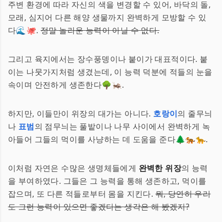
주변 환경에 따라 자신의 색을 변경할 수 있어, 바닥의 돌,
모래, 심지어 다른 해양 생물까지 완벽하게 모방할 수 있
다🌊🐙.
정말 놀라운 능력이 아닐 수 없다.
그리고 육지에서는 장수풍뎅이나 붙이가 대표적이다. 붙
이는 나뭇가지처럼 생겼는데, 이 능력 덕분에 적들의 눈을
속이며 안전하게 생존한다🌳🦗.
하지만, 이들만이 위장의 대가는 아니다.
호랑이
의 줄무늬
나
표범
의 점무늬는 풀밭이나 나무 사이에서 완벽하게 녹
아들어 그들의 먹이를 사냥하는 데 도움을 준다🌲🐅🐆.
이처럼 자연은 수많은 생명체들에게
완벽한 위장
의 능력
을 부여하였다. 그들은 그 능력을 통해 생존하고, 먹이를
잡으며, 또 다른 적들로부터 몸을 지킨다.
뭐, 당연히 우리
도 그런 능력이 있으면 좋겠다는 생각은 해 봤겠지?