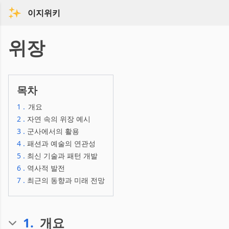
이지위키
위장
목차
1
.
개요
2
.
자연 속의 위장 예시
3
.
군사에서의 활용
4
.
패션과 예술의 연관성
5
.
최신 기술과 패턴 개발
6
.
역사적 발전
7
.
최근의 동향과 미래 전망
1
.
개요