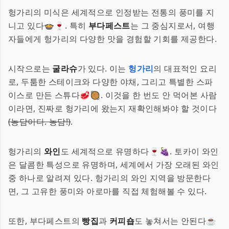
헝가리의 미식은 세계적으로 인정받는 전통의 풍미를 지
니고 있다🍲🍷. 특히
부다페스트
는 그 중심지로서, 여행
자들에게 헝가리의 다양한 맛을 경험할 기회를 제공한다.
시작으로는
굴라슈
가 있다. 이는
헝가리
의 대표적인 요리
로, 두툼한 스테이크와 다양한 야채, 그리고 특별한 스파
이스로 만든 스튜다🥩🥘. 이것을 한 번도 안 먹어본 사람
이라면, 진짜로 헝가리에 왔는지 재확인해봐야 할 것이다
(농담이다. 농담!)
.
헝가리의
와인
도 세계적으로 유명하다🍷🍇. 토카이 와인
은 달콤한 특성으로 유명하며, 세계에서 가장 오래된 와인
중 하나로 알려져 있다. 헝가리의 와인 지역을 방문한다
면, 그 고유한 풍미와 아로마를 직접 체험해볼 수 있다.
또한, 부다페스트의
빵집
과
커피숍
도 놓쳐서는 안된다☕