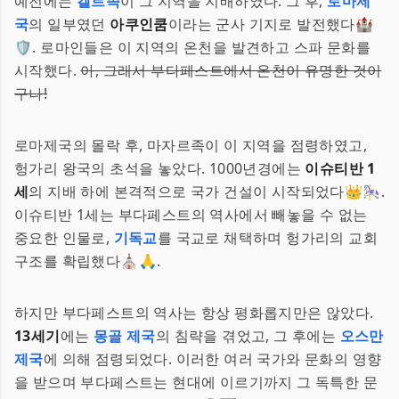
예전에는
켈트족
이 그 지역을 지배하였다. 그 후,
로마제
국
의 일부였던
아쿠인쿰
이라는 군사 기지로 발전했다🏰
🛡️. 로마인들은 이 지역의 온천을 발견하고 스파 문화를
시작했다.
아, 그래서 부다페스트에서 온천이 유명한 것이
구나!
로마제국의 몰락 후, 마자르족이 이 지역을 점령하였고,
헝가리 왕국의 초석을 놓았다. 1000년경에는
이슈티반 1
세
의 지배 하에 본격적으로 국가 건설이 시작되었다👑🎠.
이슈티반 1세는 부다페스트의 역사에서 빼놓을 수 없는
중요한 인물로,
기독교
를 국교로 채택하며 헝가리의 교회
구조를 확립했다⛪🙏.
하지만 부다페스트의 역사는 항상 평화롭지만은 않았다.
13세기
에는
몽골 제국
의 침략을 겪었고, 그 후에는
오스만
제국
에 의해 점령되었다. 이러한 여러 국가와 문화의 영향
을 받으며 부다페스트는 현대에 이르기까지 그 독특한 문