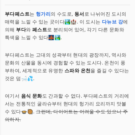
부다페스트
는
헝가리
의 수도로,
동서
로 나뉘어진 도시의
매력을 느낄 수 있는 곳이다🏞️🏰. 이 도시는
다뉴브 강
에
의해
부다
와
페스트
로 분리되어 있어, 각기 다른 문화와
특색을 느낄 수 있다🌉🏞️.
부다페스트는 고대의 성곽부터 현대의 광장까지, 역사와
문화의 산물을 동시에 경험할 수 있는 도시다. 온천이 풍
부하여, 세계적으로 유명한
스파와 온천
을 즐길 수 있다는
것은 덤🛁💦.
여기서
음식 문화
도 간과할 수 없다. 부다페스트의 거리에
서는 전통적인 굴라슈부터 현대의 헝가리 요리까지 맛볼
수 있다🍲🥘.
그런데, 다이어트는 어려울 수도 있으니 주
의하자.