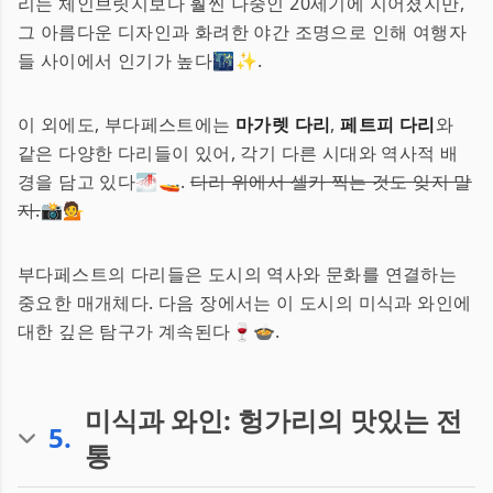
리는 체인브릿지보다 훨씬 나중인 20세기에 지어졌지만,
그 아름다운 디자인과 화려한 야간 조명으로 인해 여행자
들 사이에서 인기가 높다🌃✨.
이 외에도, 부다페스트에는
마가렛 다리
,
페트피 다리
와
같은 다양한 다리들이 있어, 각기 다른 시대와 역사적 배
경을 담고 있다🌁🚤.
다리 위에서 셀카 찍는 것도 잊지 말
자.
📸💁
부다페스트의 다리들은 도시의 역사와 문화를 연결하는
중요한 매개체다. 다음 장에서는 이 도시의 미식과 와인에
대한 깊은 탐구가 계속된다🍷🍲.
미식과 와인: 헝가리의 맛있는 전
5
.
통