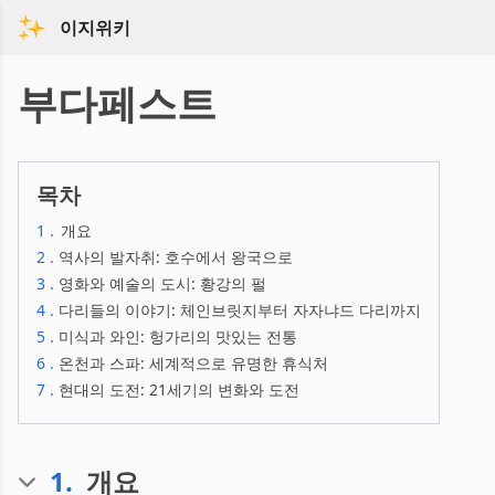
이지위키
부다페스트
목차
1
.
개요
2
.
역사의 발자취: 호수에서 왕국으로
3
.
영화와 예술의 도시: 황강의 펄
4
.
다리들의 이야기: 체인브릿지부터 자자냐드 다리까지
5
.
미식과 와인: 헝가리의 맛있는 전통
6
.
온천과 스파: 세계적으로 유명한 휴식처
7
.
현대의 도전: 21세기의 변화와 도전
1
.
개요