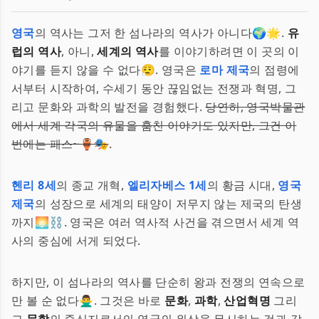
영국
의 역사는 그저 한 섬나라의 역사가 아니다🌍🌟.
유
럽의 역사
, 아니,
세계의 역사
를 이야기하려면 이 곳의 이
야기를 듣지 않을 수 없다😮‍💨. 영국은
로마 제국
의 점령에
서부터 시작하여, 수세기 동안 끊임없는 전쟁과 혁명, 그
리고 문화와 과학의 발전을 경험했다.
당연히, 영국박물관
에서 세계 각국의 유물을 훔친 이야기도 있지만, 그건 이
번에는 패스~🏺🎭
.
헨리 8세
의 종교 개혁,
엘리자베스 1세
의 황금 시대,
영국
제국
의 성장으로 세계의 태양이 저무지 않는 제국의 탄생
까지🌅⛓️. 영국은 여러 역사적 사건을 겪으면서 세계 역
사의 중심에 서게 되었다.
하지만, 이 섬나라의 역사를 단순히 왕과 전쟁의 연속으로
만 볼 순 없다🙅‍♂️. 그것은 바로
문화
,
과학
,
산업혁명
그리