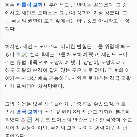
화는
카톨릭 교회
내부에서도 큰 반발을 일으켰다. 그 중
에서도 세인트 토머스는 그 반대 성향이 가장 강했다. 그
는 국왕의 권한이 교회 앞에서는 아무것도 아니라고 주장
했다.
하지만, 세인트 토머스의 이러한 반항은 그를 위험에 빠트
렸다🌪️⚔️. 헨리 8세는 그를 체포하려 했고, 세인트 토머
스는 유럽 대륙으로 도망치려 했다.
당연히, 도망치려고
해도 국왕의 손길이 닿지 않는 곳은 별로 없다
. 그 후의 이
야기는 사실상 예측 가능하다. 세인트 토머스는 결국 국왕
에게 포획되어 처형당했다.
그의 죽음은 많은 사람들에게 큰 충격을 주었으며, 이로
인해
영국 교회
의 독립 및 헨리 8세와 종교 개혁이 본격화
되었다⛪🔄. 세인트 토머스의 반란은 단순한 국왕과 주교
사이의 갈등이 아닌, 국가와 교회 사이의 권력 대립의 선
봉이었다.