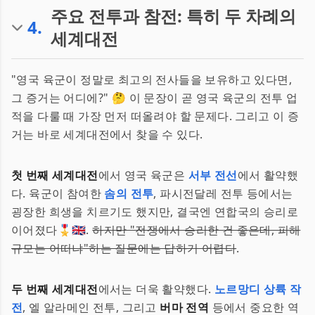
주요 전투과 참전: 특히 두 차례의
4
.
세계대전
"영국 육군이 정말로 최고의 전사들을 보유하고 있다면,
그 증거는 어디에?" 🤔 이 문장이 곧 영국 육군의 전투 업
적을 다룰 때 가장 먼저 떠올려야 할 문제다. 그리고 이 증
거는 바로 세계대전에서 찾을 수 있다.
첫 번째 세계대전
에서 영국 육군은
서부 전선
에서 활약했
다. 육군이 참여한
솜의 전투
, 파시전달레 전투 등에서는
굉장한 희생을 치르기도 했지만, 결국엔 연합국의 승리로
이어졌다🎖️🇬🇧.
하지만 "전쟁에서 승리한 건 좋은데, 피해
규모는 어떠냐"하는 질문에는 답하기 어렵다
.
두 번째 세계대전
에서는 더욱 활약했다.
노르망디 상륙 작
전
, 엘 알라메인 전투, 그리고
버마 전역
등에서 중요한 역