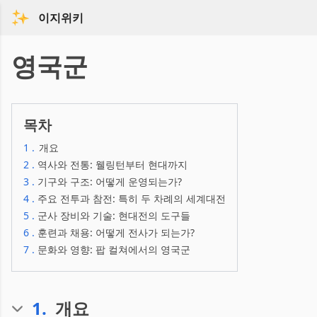
이지위키
영국군
목차
1
.
개요
2
.
역사와 전통: 웰링턴부터 현대까지
3
.
기구와 구조: 어떻게 운영되는가?
4
.
주요 전투과 참전: 특히 두 차례의 세계대전
5
.
군사 장비와 기술: 현대전의 도구들
6
.
훈련과 채용: 어떻게 전사가 되는가?
7
.
문화와 영향: 팝 컬쳐에서의 영국군
1
.
개요