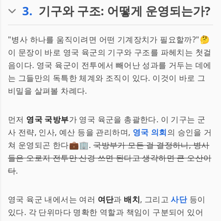
3
.
기구와 구조: 어떻게 운영되는가?
"병사 하나를 움직이려면 어떤 기계장치가 필요할까?"🤔
이 문장이 바로 영국 육군의 기구와 구조를 파헤치는 첫걸
음이다. 영국 육군이 전투에서 빼어난 성과를 거두는 데에
는 그들만의 독특한 체계와 조직이 있다. 이것이 바로 그
비밀을 살펴볼 차례다.
먼저
영국 국방부
가 영국 육군을 총괄한다. 이 기구는 군
사 전략, 인사, 예산 등을 관리하며,
영국 의회
의 승인을 거
쳐 운영되곤 한다💼🏢.
국방부가 모든 걸 결정하니, 병사
들은 오로지 전투만 신경 쓰면 된다고 생각하면 큰 오산이
다
.
영국 육군 내에서는 여러
여단
과
배치
, 그리고
사단
등이
있다. 각 단위마다 명확한 역할과 책임이 구분되어 있어