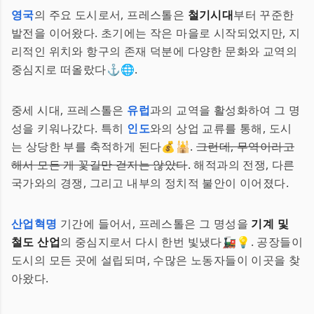
영국
의 주요 도시로서, 프레스톨은
철기시대
부터 꾸준한
발전을 이어왔다. 초기에는 작은 마을로 시작되었지만, 지
리적인 위치와 항구의 존재 덕분에 다양한 문화와 교역의
중심지로 떠올랐다⚓🌐.
중세 시대, 프레스톨은
유럽
과의 교역을 활성화하여 그 명
성을 키워나갔다. 특히
인도
와의 상업 교류를 통해, 도시
는 상당한 부를 축적하게 된다💰🕌.
그런데, 무역이라고
해서 모든 게 꽃길만 걷지는 않았다
. 해적과의 전쟁, 다른
국가와의 경쟁, 그리고 내부의 정치적 불안이 이어졌다.
산업혁명
기간에 들어서, 프레스톨은 그 명성을
기계 및
철도 산업
의 중심지로서 다시 한번 빛냈다🚂💡. 공장들이
도시의 모든 곳에 설립되며, 수많은 노동자들이 이곳을 찾
아왔다.