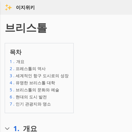
이지위키
브리스톨
목차
1
.
개요
2
.
프레스톨의 역사
3
.
세계적인 항구 도시로의 성장
4
.
유명한 브리스톨 대학
5
.
브리스톨의 문화와 예술
6
.
현대의 도시 발전
7
.
인기 관광지와 명소
1
.
개요