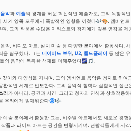
는
음악
과
예술
의 경계를 허문 혁신적인 예술가로, 그의 독창적
 세계 양쪽 모두에서 폭발적인 영향을 끼쳤다🎶🎨. 앰비언트
며, 그의 작품은 수많은 아티스트와 청자에게 깊은 영감을 제
o는 음악, 비디오 아트, 설치 미술 등 다양한 분야에서 활동하며, 
식을 탐구했다. 그는
데이비드 보위
,
U2
,
콜드플레이
등 많은 
그들의 음악에 독특한 색채를 더해주었다🌌🎵.
은 깊이와 다양성을 지니며, 그의 앰비언트 음악은 청자로 하여
몽환적인 세계로 인도한다. 그의 음악적 철학과 실험적인 접근
소리
가 아니라, 공간과 시간, 그리고 청자의 인식과 상호작용
을 우리에게 일깨워준다🌀🎼.
 예술 분야에서 활동한 그는, 비주얼 아트에서도 새로운 경험
치 작품과 라이트 아트는 공간을 변형시키며, 관람객들에게 시각