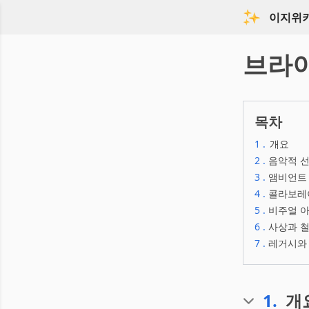
이지위
브라
목차
1
.
개요
2
.
음악적 선
3
.
앰비언트
4
.
콜라보레
5
.
비주얼 아
6
.
사상과 철
7
.
레거시와
1
.
개