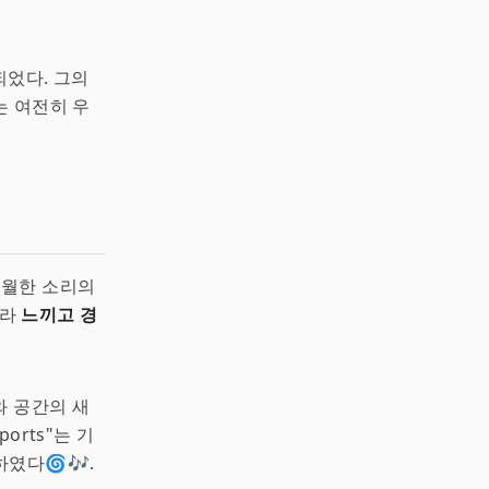
되었다. 그의
는 여전히 우
 초월한 소리의
니라
느끼고 경
와 공간의 새
orts"는 기
였다🌀🎶.