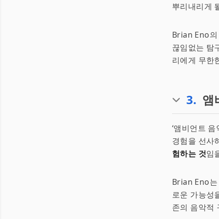
뿌리내리게 될
Brian E
끊임없는 탐구
리에게 무한한
3
.
앰
‘앰비언트 음
경험을 선사하
험하는 것
임
Brian En
로운 가능성을 
존의 음악적 