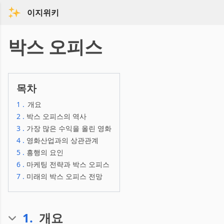
이지위키
박스 오피스
목차
1
.
개요
2
.
박스 오피스의 역사
3
.
가장 많은 수익을 올린 영화
4
.
영화산업과의 상관관계
5
.
흥행의 요인
6
.
마케팅 전략과 박스 오피스
7
.
미래의 박스 오피스 전망
1
.
개요