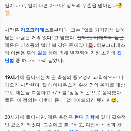
열이 나고, 열이 나면 아프다' 정도의 수준을 넘어선다🤔
📜.
시작은
히포크라테스
로부터다. 그는 "열을 가지면서 살아
남은 사람은 거의 없다"고 말했다.
진짜로, 이때부터 높은
체온은 신호등의 빨간 불 같은 존재였다
🚨. 히포크라테스
의 이론은 후에
갈렌
등에 의해 발전되어 가장 초기의
진
단법
중 하나로 자리 잡았다.
19세기
에 들어서는 체온 측정의 중요성이 과학적으로 다
가오기 시작한다. 칼 레이니우스가 수천 명의 환자를 대상
으로 체온을 측정하고 37℃를 '정상 체온'으로 정의했다.
물론, 이 정의는 이후에 좀 더 업데이트되긴 했지만
😅.
20세기에 들어서면, 체온 측정은
현대 의학
에 있어 필수적
인 요소가 되었다. 그럼에도 불구하고, 여전히 체온과 관