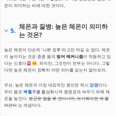
온이 의미하는 바에 대한 것이다.
체온과 질병: 높은 체온이 의미하
5
.
는 것은?
높은 체온이 단순히 '나쁜 징후'라고만 여길 순 없다. 체온
이 높아지는 것은 종종 몸의
방어 메커니즘
이 작동하고 있
다는 신호다🚨🤒. 하지만, 그것만이 전부는 아니다. 그렇
다면 높은 체온이 정확히 어떤 의미를 갖는지 알아보자.
우선, 높은 체온의 가장 대표적인 원인은 역시
감염
이다.
우리 몸은
백혈구
를 활성화시켜 병원균과 싸우기 위해 체
온을 높인다.
병균은 열을 못 견디니까, 뜨거워지면 싹 물
러간다
는 개념이다.