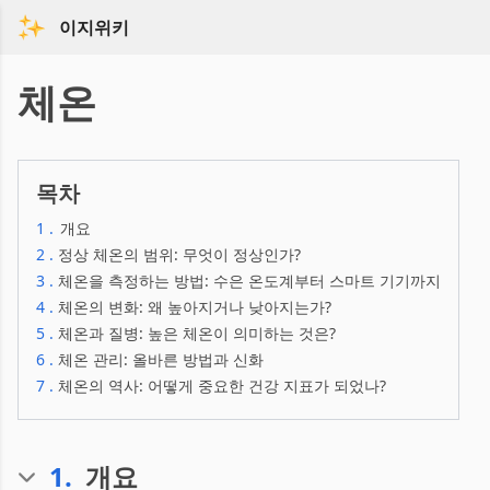
이지위키
체온
목차
1
.
개요
2
.
정상 체온의 범위: 무엇이 정상인가?
3
.
체온을 측정하는 방법: 수은 온도계부터 스마트 기기까지
4
.
체온의 변화: 왜 높아지거나 낮아지는가?
5
.
체온과 질병: 높은 체온이 의미하는 것은?
6
.
체온 관리: 올바른 방법과 신화
7
.
체온의 역사: 어떻게 중요한 건강 지표가 되었나?
1
.
개요