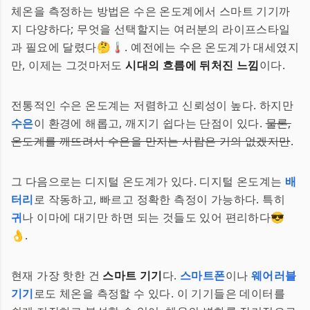
체온을 측정하는 방법은 수은 온도계에서 스마트 기기까
지 다양하다; 무엇을 선택할지는 여러분의 라이프스타일
과 필요에 달렸다🤔🌡️. 예전에는 수은 온도계가 대세였지
만, 이제는 그것마저도
시대의 흐름에 뒤처진 느낌
이다.
전통적인 수은 온도계는 저렴하고 신뢰성이 높다. 하지만
수은
이 환경에 해롭고, 깨지기 쉽다는 단점이 있다.
물론,
온도계를 깨뜨려서 수은을 만지는 사람은 거의 없겠지만
.
그 다음으로는 디지털 온도계가 있다. 디지털 온도계는
배
터리
로 작동하고, 빠르고 정확한 측정이 가능하다. 특히
귀
나 이마에 대기만 하면 되는 것들도 있어 편리하다😎
👌.
현재 가장 핫한 건
스마트 기기
다.
스마트폰
이나
웨어러블
기기
로도 체온을 측정할 수 있다. 이 기기들은 데이터를