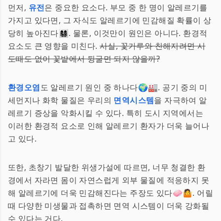
먼저,
유전
은 중요한 요소다. 부모 중 한 명이 알레르기를
가지고 있다면, 그 자식도 알레르기에 민감해질 확률이 상
당히 높아진다👩‍👩‍👧‍👦. 물론, 이것만이 원인은 아니다. 환경적
요소도 큰 영향을 미친다.
사실, 꽃가루와 친해지려면 시
도때도 없이 꽃밭에서 뒹굴면 되지 않을까?
환경오염
도 알레르기 원인 중 하나다🌍🏭. 공기 중의 미
세먼지나 화학 물질은 우리의
면역시스템
을 자극하여 알
레르기 증상을 악화시킬 수 있다. 특히 도시 지역에서는
이러한 환경적 요소로 인해 알레르기 환자가 더욱 늘어나
고 있다.
또한, 초창기 발달한 위생가설에 따르면, 너무 청결한 환
경에서 자라면 몸이 자연스럽게 외부 물질에 적응하지 못
해 알레르기에 더욱 민감해진다는 주장도 있다🧼🤷. 어릴
때 다양한 미생물과 접촉하면 면역 시스템이 더욱 강화될
수 있다는 거다.