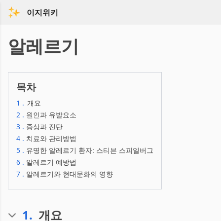
이지위키
알레르기
목차
1
.
개요
2
.
원인과 유발요소
3
.
증상과 진단
4
.
치료와 관리방법
5
.
유명한 알레르기 환자: 스티븐 스피일버그
6
.
알레르기 예방법
7
.
알레르기와 현대문화의 영향
1
.
개요