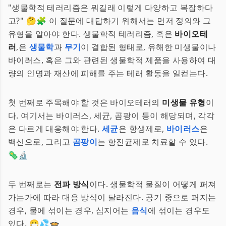
"생물학적 테러리즘은 뭐길래 이렇게 다양하고 복잡하다
고?" 🤔🧩 이 질문에 대답하기 위해서는 먼저 정의와 그
유형을 알아야 한다. 생물학적 테러리즘, 혹은
바이오테
러
,은
생물학
과
무기
이 결합된 형태로, 유해한 미생물이나
바이러스, 혹은 그와 관련된 생물학적 제품을 사용하여 대
량의 인명과 재산에 피해를 주는 테러 활동을 일컫는다.
첫 번째로 주목해야 할 것은 바이오테러의
미생물 유형
이
다. 여기서는 바이러스, 세균, 곰팡이 등이 해당되며, 각각
은 다르게 대응해야 한다.
세균
은 항생제로,
바이러스
은
백신으로, 그리고
곰팡이
는 항진균제로 치료할 수 있다.
🦠🔬
두 번째로는
전파 방식
이다. 생물학적 물질이 어떻게 퍼져
가는가에 따라 대응 방식이 달라진다. 공기 중으로 퍼지는
경우, 물에 섞이는 경우, 심지어는
음식
에 섞이는 경우도
있다. 😷💦🍲