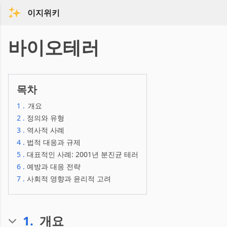
이지위키
바이오테러
목차
1
.
개요
2
.
정의와 유형
3
.
역사적 사례
4
.
법적 대응과 규제
5
.
대표적인 사례: 2001년 분진균 테러
6
.
예방과 대응 전략
7
.
사회적 영향과 윤리적 고려
1
.
개요