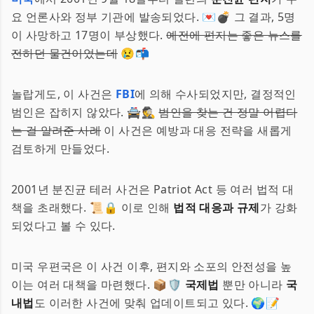
요 언론사와 정부 기관에 발송되었다. 💌💣 그 결과, 5명
이 사망하고 17명이 부상했다.
예전에 편지는 좋은 뉴스를
전하던 물건이었는데
😢📬
놀랍게도, 이 사건은
FBI
에 의해 수사되었지만, 결정적인
범인은 잡히지 않았다. 🚔🕵️
범인을 찾는 건 정말 어렵다
는 걸 알려준 사례
이 사건은 예방과 대응 전략을 새롭게
검토하게 만들었다.
2001년 분진균 테러 사건은 Patriot Act 등 여러 법적 대
책을 초래했다. 📜🔒 이로 인해
법적 대응과 규제
가 강화
되었다고 볼 수 있다.
미국 우편국은 이 사건 이후, 편지와 소포의 안전성을 높
이는 여러 대책을 마련했다. 📦🛡
국제법
뿐만 아니라
국
내법
도 이러한 사건에 맞춰 업데이트되고 있다. 🌍📝