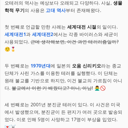
오테러의 역사는 예상보다 오래되고 다양하다. 사실,
생물
학적 무기
의 사용은
고대 역사
부터 존재해왔다.
첫 번째로 언급할 만한 사례는
세계대전 시절
의 일이다.
세계대전1
과
세계대전2
에서는 각종 바이러스와 세균이
사용되었다.
근데 생각해보면, 이건 과연 테러리즘일까?
🤨🎖
두 번째로는
1970년대
에 일본의
오움 신리키오
라는 종교
단체가 사린 가스를 이용한 테러를 실행했다. 이 단체는
원래 불교를 기반으로 하지만, 이건 불교의 가르침이 아니
다.
불교에서 이런 거 배웠다고? 아니, 아님!
🙅‍♂️🚫
세 번째로는 2001년 분진균 테러이 있다. 이 사건은 미국
에서 발생했으며, 분진균이 든 편지가 여러 곳으로 발송되
었다. 이로 인해 5명이 사망하고 17명이 부상을 입었다.
💌☠