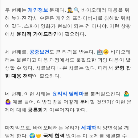
두 번째는
개인정보
문제다. 🕵️‍♀️🔍 바이오테러 대응을 위
해 높아진 감시 수준은 개인의 프라이버시를 침해할 위험
이 있다.
스파이 영화가 현실이 되는 건 아니야
. 이런 상황
에서
윤리적 가이드라인
이 필요하다.
세 번째로,
공중보건
도 큰 타격을 받는다. 🏥🤒 바이오테
러는 물론이고 대응 과정에서도 불필요한 과잉 대응이 발
생할 수 있다.
치료보다 나쁜 치료는 없다
. 따라서
균형 잡
힌 대응 전략
이 필요하다.
네 번째, 이런 사태는
윤리적 딜레마
를 불러일으킨다. 🤷‍♂️
🤷‍♀️ 예를 들어, 예방접종을 어떻게 분배할 것인가? 이런 문
제에 대해
공론화
가 이루어져야 한다.
마지막으로, 바이오테러는 우리가
세계화
의 양면성을 깨
닫게 한다. 🌍🤝
국제 협력
없이는 이 문제를 해결할 수