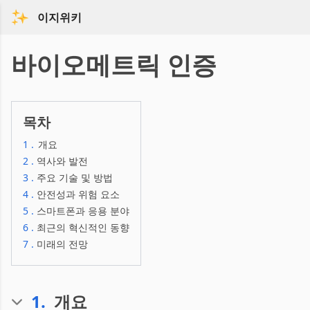
이지위키
바이오메트릭 인증
목차
1
.
개요
2
.
역사와 발전
3
.
주요 기술 및 방법
4
.
안전성과 위험 요소
5
.
스마트폰과 응용 분야
6
.
최근의 혁신적인 동향
7
.
미래의 전망
1
.
개요