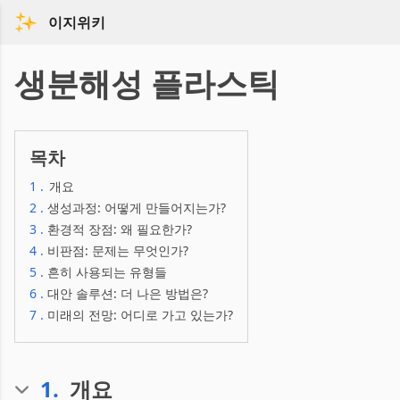
이지위키
생분해성 플라스틱
목차
1
.
개요
2
.
생성과정: 어떻게 만들어지는가?
3
.
환경적 장점: 왜 필요한가?
4
.
비판점: 문제는 무엇인가?
5
.
흔히 사용되는 유형들
6
.
대안 솔루션: 더 나은 방법은?
7
.
미래의 전망: 어디로 가고 있는가?
1
.
개요