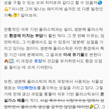
성을 구할 수 있는 슈퍼 히어로와 같다고 할 수 있을까🌏
💪? 아니면 그저 빛나는 패키지에 숨겨진 또 다른 빌런인
가🎭🤔? 알아보자.
전통적인 석유 기반 플라스틱과는 달리, 생분해 플라스틱
은
환경에 미치는 부담
이 훨씬 적다. 그 첫 번째 이유는, 당
연하게도, 그 이름에서도 알 수 있듯이 '생분해' 성질을 가
지고 있다는 점이다. 생분해 플라스틱은 자연 환경에서 특
정 기간 내에 분해되며, 그 결과로
미세 유기물
로 변한다
🍂🔄. 이 과정은
토양
의 건강을 유지하면서도 환경 오염
을 줄이는 데 크게 기여한다.
또한, 생분해 플라스틱의 제조 과정에서 사용되는 식물성
원료는
이산화탄소
를 흡수하는 성질을 가지고 있다. 그렇
기에 전체 생산 과정을 통틀어 석유 기반 플라스틱보다
온
실가스 배출
이 적다.
사실 옥수수나 사탕수수는 땅에서 성
장하면서 플라스틱 생산을 꿈꾸진 않았을 테지만
🌽💭, 그