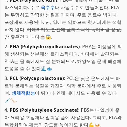
1.
PLA (Polylactic Acid)
: PLA는 대표적인 식물 기반 플
라스틱이다. 주로
옥수수
나 사탕수수로 만들어진다. PLA
는 투명하고 딱딱한 성질을 가지며, 주로 음료수 병이나
포장재로 사용된다. 단, 열에는 약하므로 핫커피에는 적합
하지 않다.
아메리카노 한잔에 플라스틱이 녹아버릴 상상,
참 좋은건 아니다
☕️😱.
2.
PHA (Polyhydroxyalkanoates)
: PHA는 미생물에 의
해 생산되는 생분해성 플라스틱이다. 바다에서 발견되는
PHA는 물 속에서도 잘 분해되므로, 해양오염 문제 해결에
도움을 줄 수 있다🌊🐟.
3.
PCL (Polycaprolactone)
: PCL은 낮은 온도에서도 빠
르게 분해되는 성질을 가진다. 의학 분야에서 주로 사용되
며,
생체적합성
이 뛰어나 인체 내에서도 사용될 수 있다
💉🦴.
4.
PBS (Polybutylene Succinate)
: PBS는 내열성이 좋
아 요리용 포장재나 일회용 품에 사용된다. 그리고, PLA와
복합화하여 제품의 강도를 높이기도 한다💪🍛.