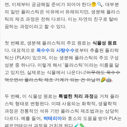
면, 이제부터 궁금해질 준비가 되어야 한다🤔🔍. 대부분
의 일반 플라스틱은 석유에서 유래되지만, 생분해 플라스
틱의 제조 과정은 전혀 다르다. 이는 자연의 친구로 탈바
꿈하는 과정이라고 할 수 있다.
첫 번째로, 생분해 플라스틱의 주요 원료는
식물성 원료
다. 대표적으로
옥수수
와
사탕수수
로부터 추출된 폴리락
틱산 (PLA)이 있으며, 이는 생분해 플라스틱의 주요 구성
성분 중 하나다. 이렇게 해서 '플라스틱'이라는 이름을 달
고 있지만, 실제로는 식물에서 나온다니!
아무래도 옥수수
먹으면서 플라스틱 제조 기계가 되는 건 아닐까
🌽🤖.
두 번째, 이 식물성 원료는
특별한 처리 과정
을 거쳐 플라
스틱 형태로 변형된다. 이때 사용되는 화학적, 생물학적
과정은 전통적인 석유 기반 플라스틱 제조법과는 상당히
다르다. 예를 들어,
박테리아
와 효소의 도움을 받아 PLA는
페르먼테이션 과정을 거치게 된다🧪🦠.