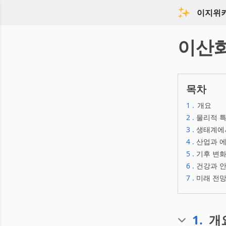
이지위
이산
목차
1
.
개요
2
.
물리적 
3
.
생태계에
4
.
산업과 
5
.
기후 변
6
.
건강과 
7
.
미래 전망
1
.
개