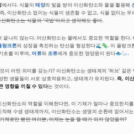
성
에서다. 식물이
태양
의 빛을 받아 이산화탄소와 물을 활용해
 즉, 이산화탄소 없이는 식물이 생존할 수 없고, 식물 없이는 우
이산화탄소는 식물의 '국밥'이라고 생각해도 좋다
.
 끝나지 않는다. 이산화탄소는 물에서도 중요한 역할을 한다.
플랑크톤
의 성장을 촉진하는 탄산을 형성한다🌊🦠. 이 플랑
 기초를 이루며,
어류
와
조류
에게 중요한 영양원이 된다🐟🦢.
 것이 어떤 의미를 갖는가? 이산화탄소는 생태계의 '허브' 같은 
양한 생물들이 서로 상호작용하고, 생태계가 유지된다.
즉, 이
큰 영향을 끼칠 수 있다
는 것이다.
산화탄소의 역할을 이해한다면, 이 기체가 얼마나 중요한지를 
작해 수생 생태계까지, 이산화탄소는 생명의 순환에 없어서는 
기체로만 봤던 여러분, 이제는 눈을 뜰 때가 되지 않았을까?