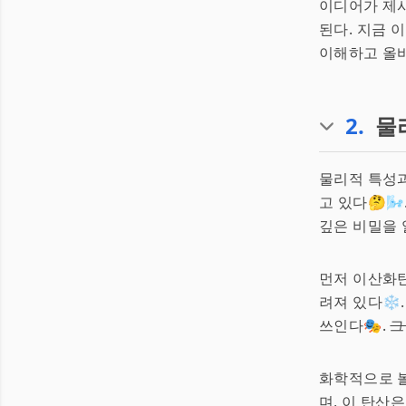
이디어가 제시
된다. 지금 
이해하고 올바
2
.
물
물리적 특성과
고 있다🤔🌬
깊은 비밀을 
먼저 이산화탄
려져 있다❄️
쓰인다🎭.
그
화학적으로 볼
며, 이 탄산