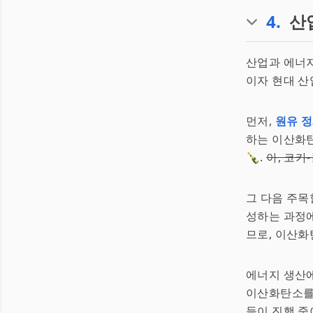
4
.
산
산업과 에너지
이자 현대 산
먼저,
원유 
하는 이산화
🍾.
아, 코
그 다음 주목
성하는 과정에
므로, 이산화
에너지 생산에
이산화탄소를
들이 진행 중