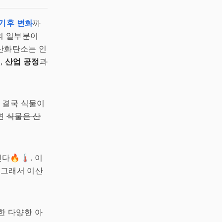
기후 변화
까
의 일부분이
이산화탄소는 인
,
산업 공정
과
는 결국 식물이
면
식물은 산
🌡️. 이
 그래서 이산
한 다양한 아