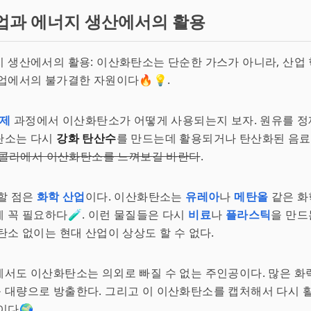
업과 에너지 생산에서의 활용
 생산에서의 활용: 이산화탄소는 단순한 가스가 아니라, 산업
업에서의 불가결한 자원이다🔥💡.
정제
과정에서 이산화탄소가 어떻게 사용되는지 보자. 원유를 정
탄소는 다시
강화 탄산수
를 만드는데 활용되거나 탄산화된 음
카-콜라에서 이산화탄소를 느껴보길 바란다
.
할 점은
화학 산업
이다. 이산화탄소는
유레아
나
메탄올
같은 화
 꼭 필요하다🧪. 이런 물질들은 다시
비료
나
플라스틱
을 만드
탄소 없이는 현대 산업이 상상도 할 수 없다.
서도 이산화탄소는 의외로 빠질 수 없는 주인공이다. 많은 화
 대량으로 방출한다. 그리고 이 이산화탄소를 캡처해서 다시 
이다🌍.