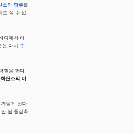
산소
와
당류
를
리도 살 수 없
 바다에서 이
크톤은 다시
수
역할을 한다.
산화탄소의 미
깨닫게 된다.
안 될 중심축