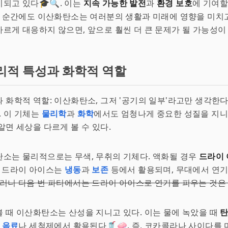
되고 있다🎓🔍. 이는
지속 가능한 발전
과
환경 보호
에 기여할
이 순간에도 이산화탄소는 여러분의 생활과 미래에 영향을 미치고
르게 대응하지 않으면, 앞으로 훨씬 더 큰 문제가 될 가능성이 
리적 특성과 화학적 역할
 화학적 역할: 이산화탄소, 그저 '공기의 일부'라고만 생각한
️. 이 기체는
물리학
과
화학
에서도 엄청나게 중요한 성질을 지니고
알면 세상을 다르게 볼 수 있다.
소는 물리적으로는 무색, 무취의 기체다. 액화될 경우
드라이
. 드라이 아이스는
냉동
과
보존
등에서 활용되며, 무대에서 연기
러니 다음 번 파티에서는 드라이 아이스로 연기를 피우는 것은
 때 이산화탄소는 산성을 지니고 있다. 이는 물에 녹았을 때
은
음료
나 세척제에서 활용된다🥤🧼. 즉, 코카콜라나 사이다를 