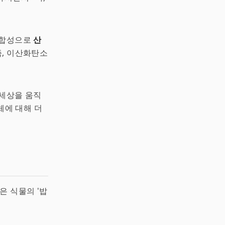
광합성으로
산
즉, 이산화탄소
 세상을 움직
체에 대해 더
은 식물의 '밥